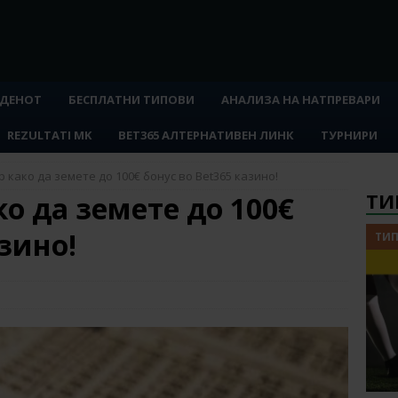
 ДЕНОТ
БЕСПЛАТНИ ТИПОВИ
АНАЛИЗА НА НАТПРЕВАРИ
REZULTATI MK
BET365 АЛТЕРНАТИВЕН ЛИНК
ТУРНИРИ
 како да земете до 100€ бонус во Bet365 казино!
ТИ
ко да земете до 100€
азино!
ТИП