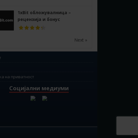
1xBit обложувалница –
рецензија и бонус
Next »
т
ка на приватност
Социјални медиуми