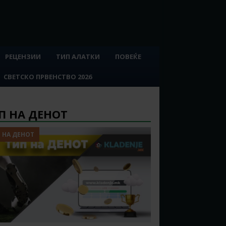
РЕЦЕНЗИИ
ТИП АЛАТКИ
ПОВЕЌЕ
СВЕТСКО ПРВЕНСТВО 2026
П НА ДЕНОТ
 НА ДЕНОТ