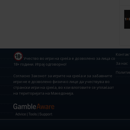
Контак
Учество во игри на среќа е дозволено за лица со
За нас
18+ години. Играј одговорно!
Полити
Согласно Законот за игрите на среќа и за забавните
игри не е дозволено физичко лице да учествува во
странски игри на среќа, во кои влоговите се уплаќаат
на територијата на Македонија.