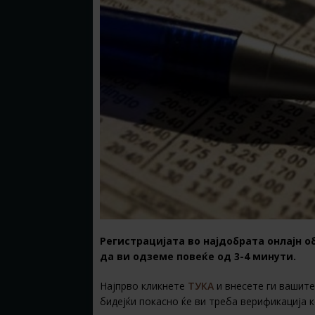
Регистрацијата во најдобрата онлајн 
да ви одземе повеќе од 3-4 минути.
Најпрво кликнете
ТУКА
и внесете ги вашите
бидејќи покасно ќе ви треба верификација 