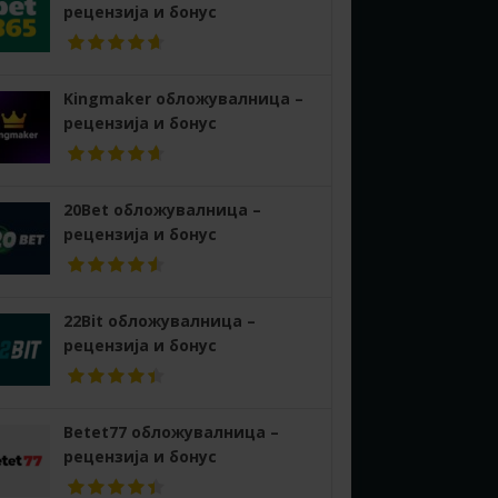
рецензија и бонус
Kingmaker обложувалница –
рецензија и бонус
20Bet обложувалница –
рецензија и бонус
22Bit обложувалница –
рецензија и бонус
Betet77 обложувалница –
рецензија и бонус