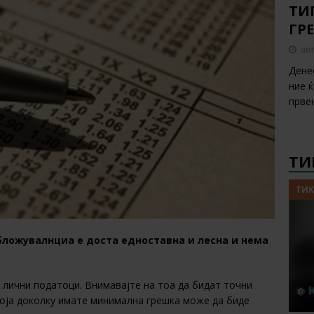
ТИП
ГР
авг
Дене
ние 
прве
ТИ
ТИК
обложувалнциа е доста едноставна и лесна и нема
 лични податоци. Внимавајте на тоа да бидат точни
која доколку имате минимална грешка може да биде