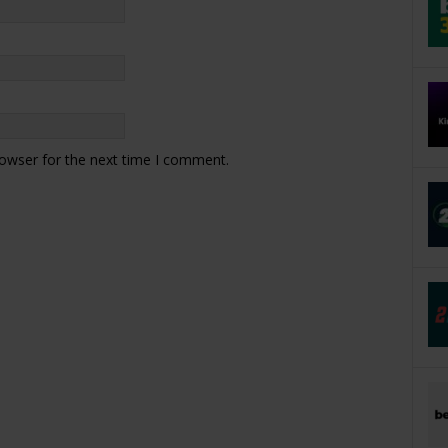
rowser for the next time I comment.