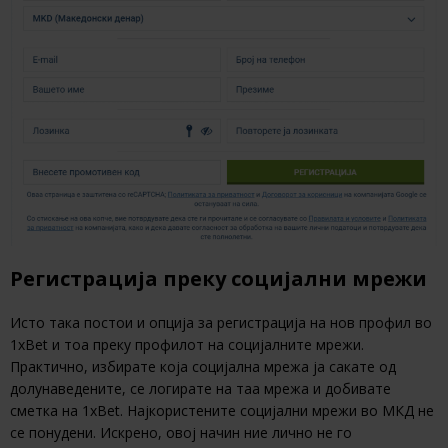
Регистрација преку социјални мрежи
Исто така постои и опција за регистрација на нов профил во
1xBet и тоа преку профилот на социјалните мрежи.
Практично, избирате која социјална мрежа ја сакате од
долунаведените, се логирате на таа мрежа и добивате
сметка на 1xBet. Најкористените социјални мрежи во МКД не
се понудени. Искрено, овој начин ние лично не го