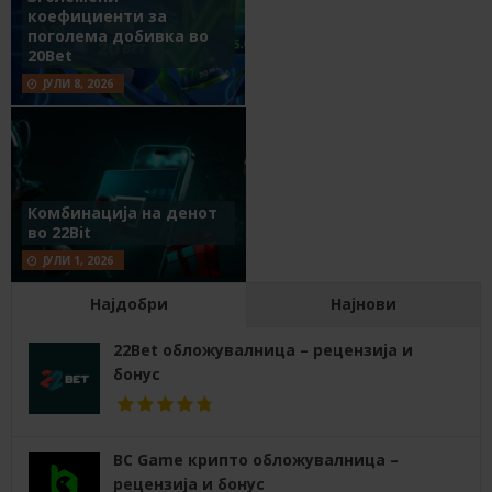
коефициенти за
поголема добивка во
20Bet
ЈУЛИ 8, 2026
Комбинација на денот
во 22Bit
ЈУЛИ 1, 2026
Најдобри
Најнови
22Bet обложувалница – рецензија и
бонус
BC Game крипто обложувалница –
рецензија и бонус