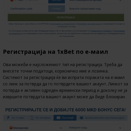
Регистрација на 1xBet по е-маил
Ова можеби е најсложениот тип на регистрација. Треба да
внесете точни податоци, корисничко име и лозинка.
Системот за регистрација ќе ви испрати пораката на е-маил
со линк за потврда да го потврдите вашиот акаунт. Линкот за
потврда е активен одреден временски период и доколку не ја
извршите потврдата вашиот акаунт може да биде блокиран.