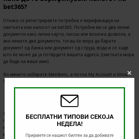
bet365?
Oткако се регистриравте потребна е верификација на
сметката или налогот на bet365. Потребни ви се два лични
документи како лична карта, пасош или возачка дозвола, а
ако немате два документи, тогаш ќе мора да барате
документ од банка или документ од струја, вода и сл. каде
што ќе може да ја потврдите вашата адреса. (сметката мора
да биде на ваше име)
Во менито избирате Members, а потоа My Account и Know
Clos
Your Customer.
this
modu
Верификација на налог на bet365
Таму имате опција за прикажување на вашите документи од
БЕСПЛАТНИ ТИПОВИ СЕКОЈА
предната и задната страна. Нашата пракса вели дека за
НЕДЕЛА!
најмногу до 24 часа во работен ден вашата сметка ќе биде
верифицирана, а неретко се случува да биде средена и за
Пријавете се нашиот билтен за да добивате