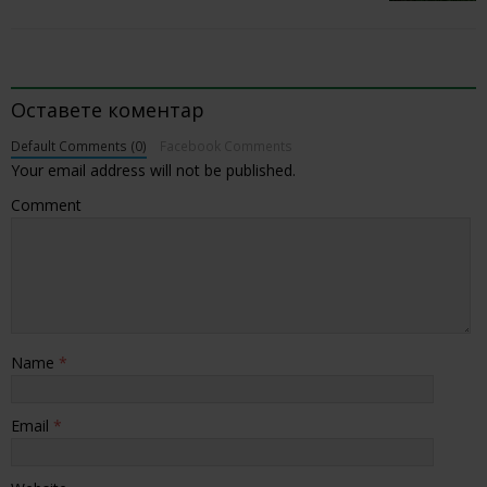
BE THE FIRST TO COMMENT
Оставете коментар
Default Comments (0)
Facebook Comments
Your email address will not be published.
Comment
Name
*
Email
*