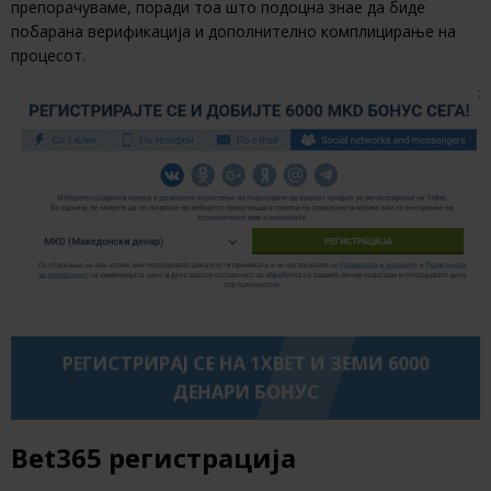
препорачуваме, поради тоа што подоцна знае да биде
побарана верификација и дополнително комплицирање на
процесот.
РЕГИСТРИРАЈ СЕ НА 1XBET И ЗЕМИ 6000
ДЕНАРИ БОНУС
Bet365 регистрација