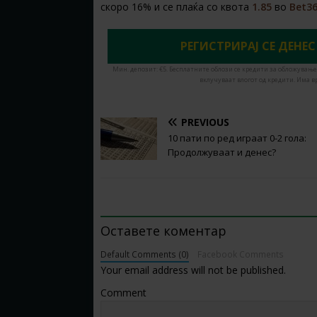
скоро 16% и се плаќа со квота
1.85
во
Bet3
РЕГИСТРИРАЈ СЕ ДЕНЕС
Мин. депозит: €5. Бесплатните облози се кредити за обложување
вклучуваат влогот од кредити. Има в
PREVIOUS
10 пати по ред играат 0-2 гола:
Продолжуваат и денес?
BE THE FIRST TO COMMENT
Оставете коментар
Default Comments (0)
Facebook Comments
Your email address will not be published.
Comment