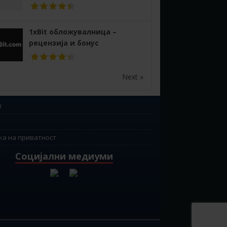
1xBit обложувалница –
рецензија и бонус
Next »
т
ка на приватност
Социјални медиуми