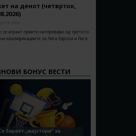
ет на денот (четврток,
08.2026)
уст 6, 2026
с се играат првите натпревари од третото
 на квалификациите за Лига Европа и Лига
ЈНОВИ БОНУС ВЕСТИ
Се бараат „мајстори“ за