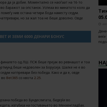
мора да ја добие. Моментално се наоѓаат на 16-то
 во баражот за опстанок. Успеаа во минатото коло да
Тик
а помеѓу нив остана четири бода наместу седум.
05.
натпревари, но за жал тоа не беше доволно. Овде
авг
Дене
XBET И ЗЕМИ 6000 ДЕНАРИ БОНУС
веќе
подо
НА
¼ финалето од ЛШ. ПСЖ беше прејак во ревнашот и тоа
ртмунд беше недоволен за Борусија. Шалке не е во
седум натпревари без победа. Како и да е, овде
е во
Bet365
со квота
2.25
.
врзана победа во Бундеслигата, бидејќи во
едата, изгубија на гостувањето во Менхенгладбах.