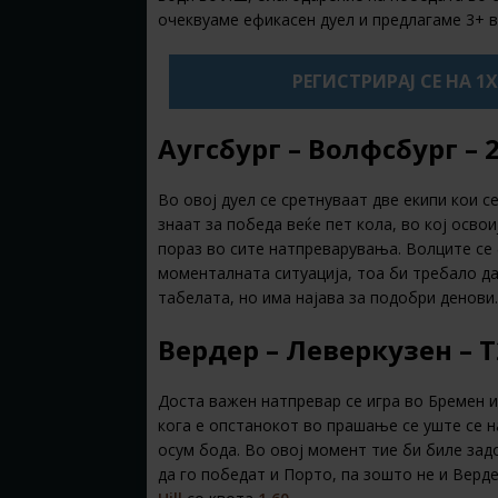
очеквуаме ефикасен дуел и предлагаме 3+ 
РЕГИСТРИРАЈ СЕ НА 1
Аугсбург – Волфсбург – 
Во овој дуел се сретнуваат две екипи кои 
знаат за победа веќе пет кола, во кој осво
пораз во сите натпреварувања. Волците се 
моменталната ситуација, тоа би требало да
табелата, но има најава за подобри денови
Вердер – Леверкузен – 
Доста важен натпревар се игра во Бремен и 
кога е опстанокот во прашање се уште се на
осум бода. Во овој момент тие би биле за
да го победат и Порто, па зошто не и Верде