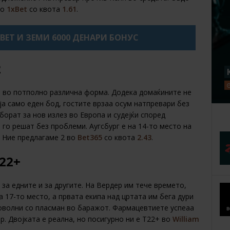
во
1xBet
со квота
1.61
.
XBET И ЗЕМИ 6000 ДЕНАРИ БОНУС
2
се во потполно различна форма. Додека домаќините не
ија само еден бод, гостите врзаа осум натпревари без
борат за нов излез во Европа и судејќи според
 го решат без проблеми. Аугсбург е на 14-то место на
. Ние предлагаме 2 во
Bet365
со квота
2.43
.
Т22+
за едните и за другите. На Вердер им тече времето,
 17-то место, а првата екипа над цртата им бега дури
доволни со пласман во баражот. Фармацевтиете успеаа
р. Двојката е реална, но посигурно ни е Т22+ во
William