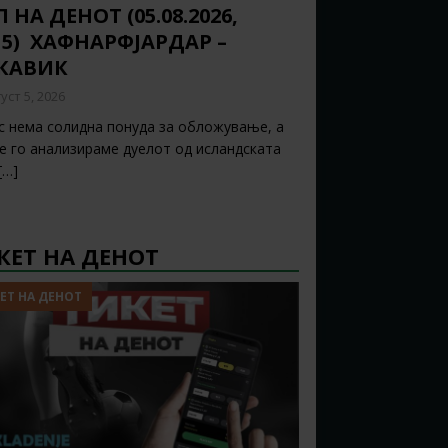
 НА ДЕНОТ (05.08.2026,
15) ХАФНАРФЈАРДАР –
ЈКАВИК
уст 5, 2026
с нема солидна понуда за обложување, а
ќе го анализираме дуелот од исландската
[…]
КЕТ НА ДЕНОТ
ЕТ НА ДЕНОТ