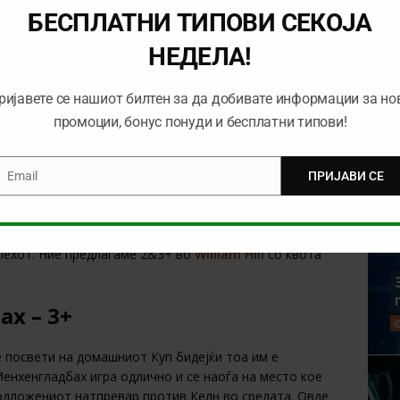
БЕСПЛАТНИ ТИПОВИ СЕКОЈА
 кој нема некои посебни амбиции. Наш предлог е 1/1 во
НЕДЕЛА!
 И ЗЕМИ 25 ЕВРА БОНУС ВО BET365
ријавете се нашиот билтен за да добивате информации за но
. Потребна е регистрација. Има лимити за квоти, облози и плаќање. Добивките не го
промоции, бонус понуди и бесплатни типови!
ременски лимити и правила. | 18+ | gambleaware.org #Ad
Минхен – 2&3+
Email
ПРИЈАВИ СЕ
mail
о однос на второпласираниот Дортмунд. Баерн после
о Лајпциг, додека сите други натпревари во сите
Унион есента беше солиден на Алијанц арена, но овој
спехот. Ние предлагаме 2&3+ во
William Hill
со квота
ах – 3+
 посвети на домашниот Куп бидејќи тоа им е
Менхенгладбах игра одлично и се наоѓа на место кое
одложениот натпревар против Келн во средата. Овде