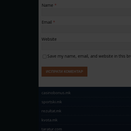
Name
*
Email
*
Website
Save my name, email, and website in this b
casinobonus.mk
sportski.mk
rezultat.mk
kvota.mk
taratur.com