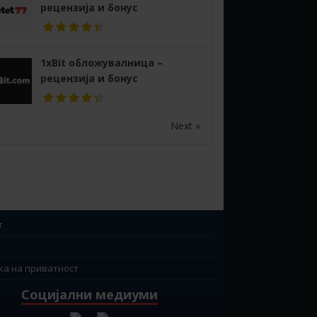
рецензија и бонус
1xBit обложувалница –
рецензија и бонус
Next »
т
ка на приватност
Социјални медиуми