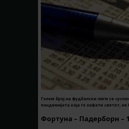
Голем број на фудбалски лиги се сусп
пандемијата која го зафати светот, но 
Фортуна – Падерборн – 