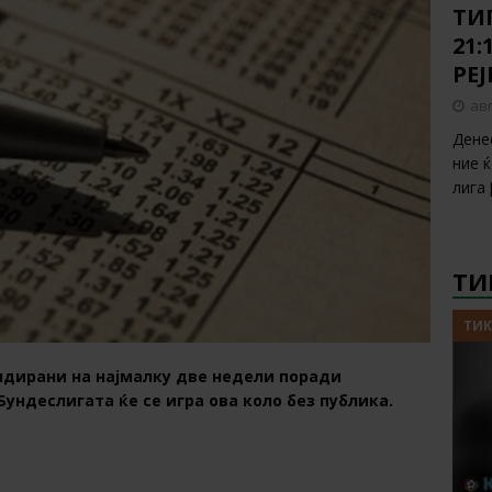
ТИП
21:
РЕ
авг
Дене
ние 
лига
ТИ
ТИК
ендирани на најмалку две недели поради
Бундеслигата ќе се игра ова коло без публика.
1