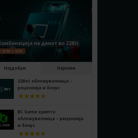
Комбинација на денот во 22Bit
ЈУЛИ 1, 2026
Најдобри
Најнови
22Bet обложувалница –
рецензија и бонус
BC Game крипто
обложувалница – рецензија
и бонус