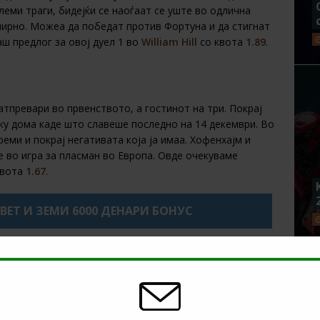
леми траги, бидејќи се наоѓаат се уште во одлична
 мирно. Можеа да победат против Фортуна и да стигнат
аш предлог за овој дуел 1 во
William Hill
со квота
1.89
.
тпревари во првенството, а гостинот на три. Покрај
лку дома каде што славеше последно на 14 декември. Во
еми и покрај негативата која ја имаа. Хофенхајм и
е во игра за пласман во Европа. Овде очекуваме
квота
1.67
.
XBET И ЗЕМИ 6000 ДЕНАРИ БОНУС
о, но фантастични се во ЛШ. Тие се пласираа во ¼
ем каде што Лајпциг покажа карактер и стручност. Во
е двете реми со леверкузен и Волфсбург. Сега пред нив