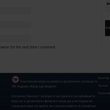
rowser for the next time I comment.
Контак
Учество во игри на среќа е дозволено за лица со
За нас
18+ години. Играј одговорно!
Полити
Согласно Законот за игрите на среќа и за забавните
игри не е дозволено физичко лице да учествува во
странски игри на среќа, во кои влоговите се уплаќаат