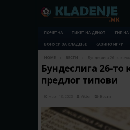
ПОЧЕТНА
ТИКЕТ НА ДЕНОТ
ТИП НА
БОНУСИ ЗА КЛАДЕЊЕ
КАЗИНО ИГРИ
HOME
ВЕСТИ
Бундеслига 26-то коло
Бундеслига 26-то 
предлог типови
март 13, 2020
Viktor
Вести