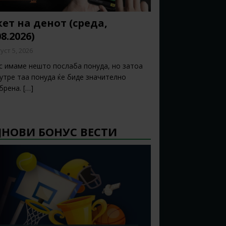
ет на денот (среда,
08.2026)
уст 5, 2026
с имаме нешто послаба понуда, но затоа
 утре таа понуда ќе биде значително
брена.
[…]
ЈНОВИ БОНУС ВЕСТИ