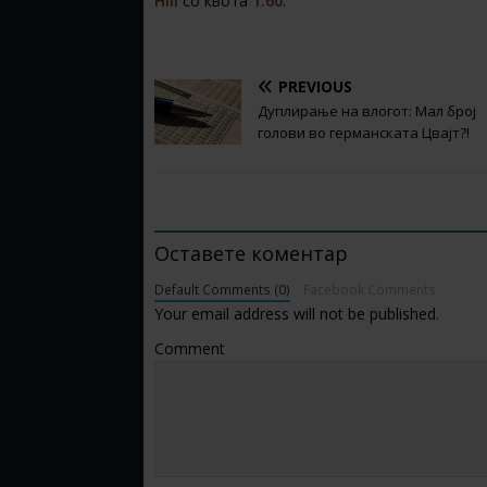
Hill
со квота
1.60
.
PREVIOUS
Дуплирање на влогот: Мал број
голови во германската Цвајт?!
BE THE FIRST TO COMMENT
Оставете коментар
Default Comments (0)
Facebook Comments
Your email address will not be published.
Comment