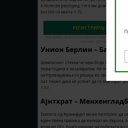
е полесен распоред. Сега им доаѓа Фрајбург
Bet365
со квота
1.72
.
РЕГИСТРИРАЈ СЕ ДЕНЕС
П
Мин. депозит: €5. Бесплатните облози се кредити за обложување
вклучуваат влогот од кредити. Има в
Унион Берлин – Баерн 
E
Шампионот стекна четири бода предност в
Нова година е незапирилив. Не победија сам
натпреварувања ги решија во своја корист. 
пат тешко дека ќе успеат да го повторат у
1.57
.
Ајнтхрат – Менхенгладб
Екипата од Франкфурт може потполно да се
единствена прилика да излезат во Европа. 
води во ЛШ, благодарение на победата во 