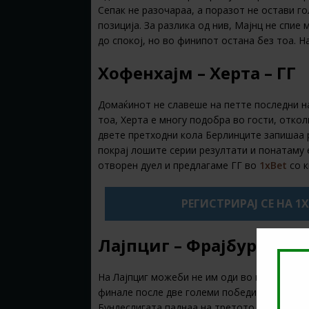
Сепак не разочараа, а поразот не остави го
позиција. За разлика од нив, Мајнц не спие
до спокој, но во финипот остана без тоа. Н
Хофенхајм – Херта – ГГ
Домаќинот не славеше на петте последни на
тоа, Херта е многу подобра во гости, отко
двете претходни кола Берлинците запишаа р
покрај лошите серии резултати и понатаму 
отворен дуел и предлагаме ГГ во
1xBet
со 
РЕГИСТРИРАЈ СЕ НА 1
Лајпциг – Фрајбург – 1/1
На Лајпциг можеби не им оди во првенствот
финале после две големи победи над Тотенх
Бундеслигата паднаа на третото емсто посл