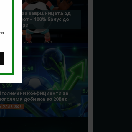
Идеално за завршницата од
Мундијалот – 100% бонус до
7500 денари
ви
ЈУЛИ 15, 2026
Зголемени коефициенти за
поголема добивка во 20Bet
ЈУЛИ 8, 2026