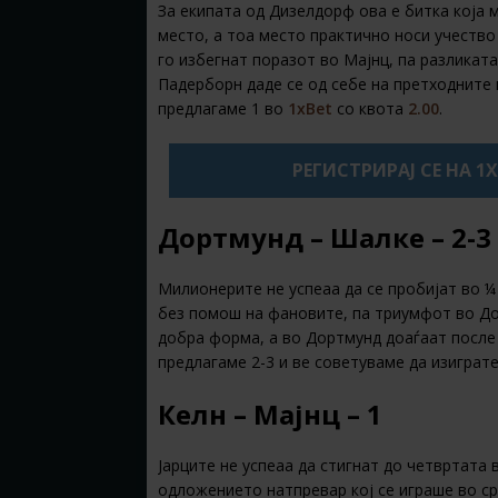
За екипата од Дизелдорф ова е битка која 
место, а тоа место практично носи учество
го избегнат поразот во Мајнц, па разликат
Падерборн даде се од себе на претходните 
предлагаме 1 во
1xBet
со квота
2.00
.
РЕГИСТРИРАЈ СЕ НА 1
Дортмунд – Шалке – 2-3
Милионерите не успеаа да се пробијат во 
без помош на фановите, па триумфот во До
добра форма, а во Дортмунд доаѓаат после 
предлагаме 2-3 и ве советуваме да изиграт
Келн – Мајнц – 1
Јарците не успеаа да стигнат до четвртата 
одложението натпревар кој се играше во ср