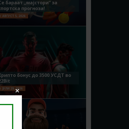
Се бараат „мајстори“ за
спортска прогноза!
АВГУСТ 5, 2026
Крипто бонус до 3500 УСДТ во
22Bit
ЈУЛИ 29, 2026
Close
this
module