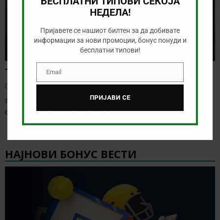
БЕСПЛАТНИ ТИПОВИ СЕКОЈА
НЕДЕЛА!
Пријавете се нашиот билтен за да добивате
информации за нови промоции, бонус понуди и
бесплатни типови!
Тикет на денот (недела, 09.08.2026)
Email
Email
август 9, 2026
ПРИЈАВИ СЕ
Пред нас е ден со одлична понуда, а за многу кратко ќе го
одбележиме официјалниот
[…]
НАЈНОВИ БОНУС ВЕСТИ