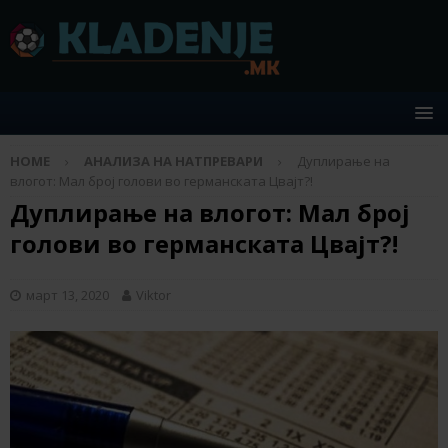
HOME
АНАЛИЗА НА НАТПРЕВАРИ
Дуплирање на
влогот: Мал број голови во германската Цвајт?!
Дуплирање на влогот: Мал број
голови во германската Цвајт?!
март 13, 2020
Viktor