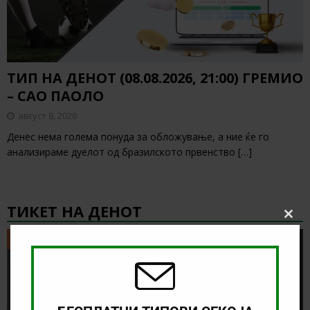
ТИП НА ДЕНОТ (08.08.2026, 21:00) ГРЕМИО
– САО ПАОЛО
август 8, 2026
Денес нема голема понуда за обложување, а ние ќе го
анализираме дуелот од бразилското првенство
[…]
ТИКЕТ НА ДЕНОТ
Clos
this
ТИКЕТ НА ДЕНОТ
modu