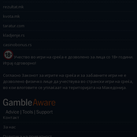
rezultat.mk
kvota.mk
taratur.com
kladjenje.rs
casinobonus.rs
Учество во игри на среќа е дозволено за лица со 18+ години.
Играј одговорно!
Согласно Законот за игрите на среќа и за забавните игри не е
дозволено физичко лице да учествува во странски игри на среќа,
во кои влоговите се уплаќаат на територијата на Македонија.
Контакт
За нас
Политика на приватност