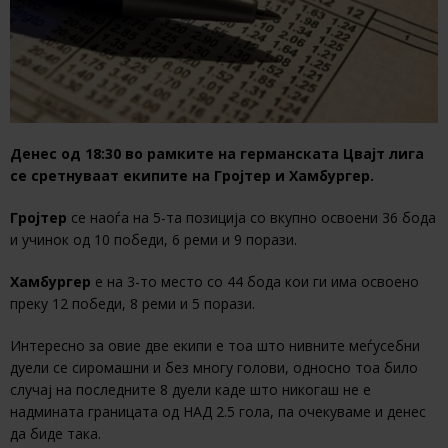
Денес од 18:30 во рамките на германската Цвајт лига
се сретнуваат екипите на Гројтер и Хамбургер.
Гројтер
се наоѓа на 5-та позиција со вкупно освоени 36 бода
и учинок од 10 победи, 6 реми и 9 порази.
Хамбургер
е на 3-то место со 44 бода кои ги има освоено
преку 12 победи, 8 реми и 5 порази.
Интересно за овие две екипи е тоа што нивните меѓусебни
дуели се сиромашни и без многу голови, односно тоа било
случај на последните 8 дуели каде што никогаш не е
надмината границата од НАД 2.5 гола, па очекуваме и денес
да биде така.