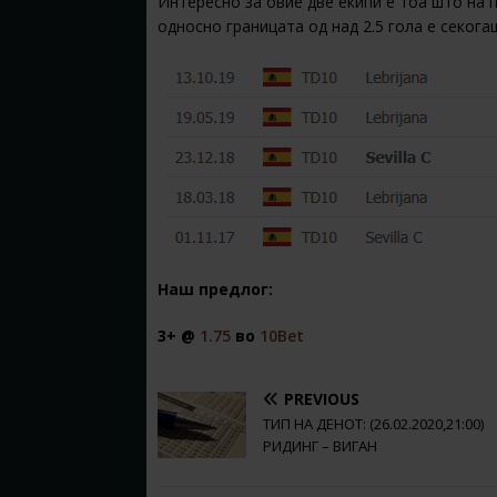
Интересно за овие две екипи е тоа што на 
односно границата од над 2.5 гола е секога
Наш предлог:
3+ @
1.75
во
10Bet
PREVIOUS
ТИП НА ДЕНОТ: (26.02.2020,21:00)
РИДИНГ – ВИГАН