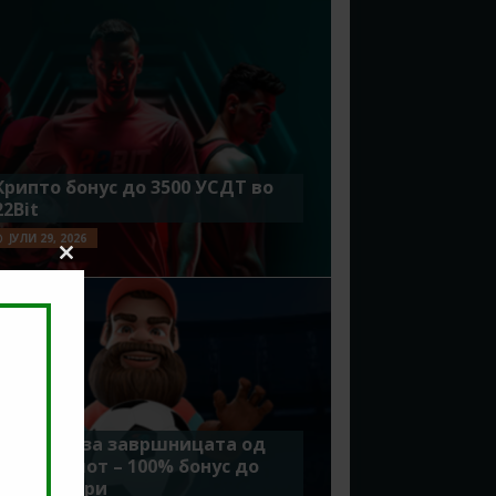
Крипто бонус до 3500 УСДТ во
22Bit
ЈУЛИ 29, 2026
Close
this
module
Идеално за завршницата од
Мундијалот – 100% бонус до
7500 денари