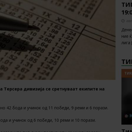
ТИП
19:
авг
Дене
ние 
лига
ТИ
ТИК
а Терсера дивизија се сретнуваат екипите на
пно 42 бода и учинок од 11 победи, 9 реми и 6 порази.
ода и учинок од 6 победи, 10 реми и 10 порази.
Тик