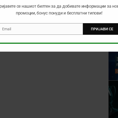
rowser for the next time I comment.
ријавете се нашиот билтен за да добивате информации за но
промоции, бонус понуди и бесплатни типови!
Email
ПРИЈАВИ СЕ
mail