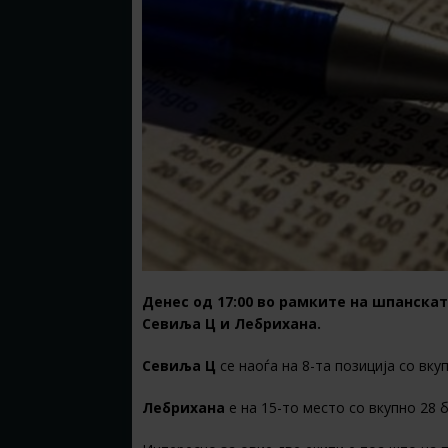
Денес од 17:00 во рамките на шпанскат
Севиља Ц и Лебрихана.
Севиља Ц
се наоѓа на 8-та позиција со вку
Лебрихана
е на 15-то место со вкупно 28 б