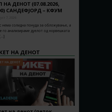
 НА ДЕНОТ (07.08.2026,
00) САНДЕФЈОРД – КФУМ
уст 7, 2026
с нема солидна понуда за обложување, а
ќе го анализираме дуелот од норвешката
[…]
КЕТ НА ДЕНОТ
ЕТ НА ДЕНОТ
ет на денот (петок,