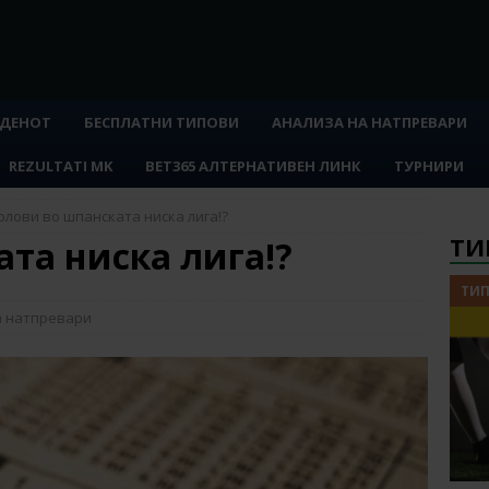
 ДЕНОТ
БЕСПЛАТНИ ТИПОВИ
АНАЛИЗА НА НАТПРЕВАРИ
REZULTATI MK
BET365 АЛТЕРНАТИВЕН ЛИНК
ТУРНИРИ
олови во шпанската ниска лига!?
ТИ
та ниска лига!?
ТИП
а натпревари