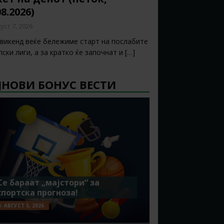
08.2026)
уст 7, 2026
 викенд веќе бележиме старт на послабите
ски лиги, а за кратко ќе започнат и
[…]
ЈНОВИ БОНУС ВЕСТИ
Се бараат „мајстори“ за
спортска прогноза!
АВГУСТ 5, 2026