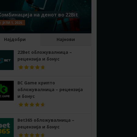
Комбинација на денот во 22Bit
ЈУЛИ 1, 2026
Најдобри
Најнови
22Bet обложувалница –
рецензија и бонус
BC Game крипто
обложувалница – рецензија
и бонус
Bet365 обложувалница –
рецензија и бонус