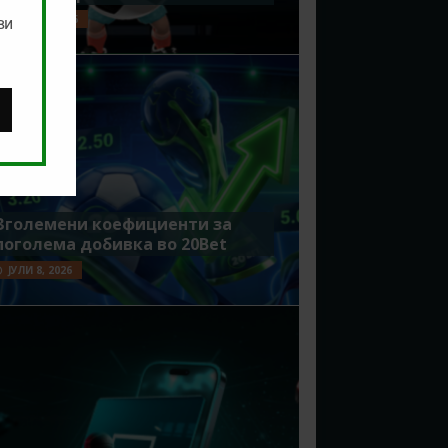
ЈУЛИ 15, 2026
ви
Зголемени коефициенти за
поголема добивка во 20Bet
ЈУЛИ 8, 2026