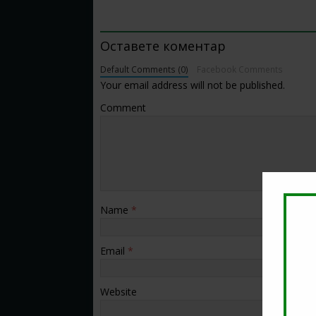
BE THE FIRST TO COMMENT
Оставете коментар
Default Comments (0)
Facebook Comments
Your email address will not be published.
Comment
Name
*
Email
*
Website