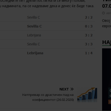
последните пет дуели постигнати се многу голови,
07.
ш надмината, па се надеваме дека и денес ќе биде така.
авг
Овој
европ
НА
NEXT
Натпревар со драстичен пад на
коефициентот (26.02.2020)