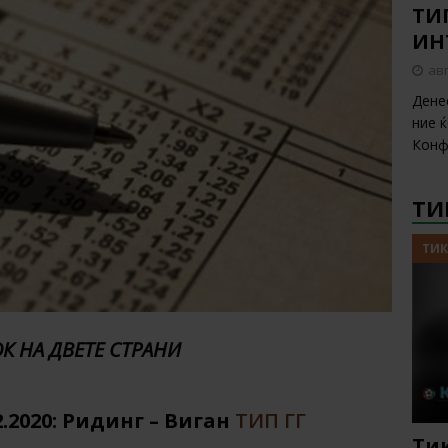
ТИП
ИН
авг
Дене
ние 
Конф
ТИ
ТИК
К НА ДВЕТЕ СТРАНИ
.2020: Ридинг – Виган
ТИП ГГ
Тик