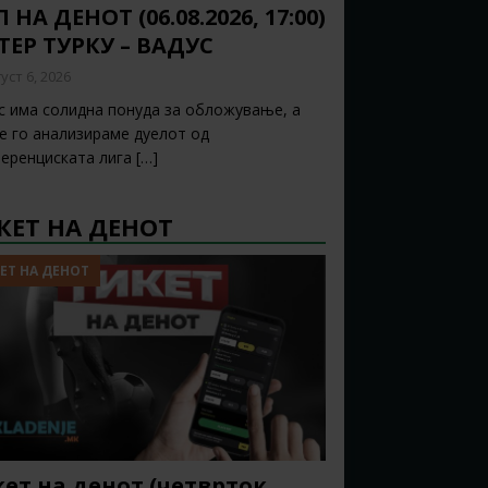
 НА ДЕНОТ (06.08.2026, 17:00)
ТЕР ТУРКУ – ВАДУС
уст 6, 2026
с има солидна понуда за обложување, а
ќе го анализираме дуелот од
еренциската лига
[…]
КЕТ НА ДЕНОТ
ЕТ НА ДЕНОТ
ет на денот (четврток,