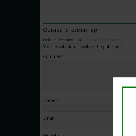
BE THE FIRST TO COMMENT
Оставете коментар
Default Comments (0)
Facebook Comments
Your email address will not be published.
Comment
Name
*
Email
*
Website