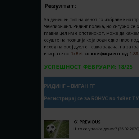
Резултат:
За денешен тип на денот го избравме натпр
Чемпионшип. Ридинг полека, но сигурно се о
главна цел им е опстанокот, може да кажем
сеуште на позиција која води едно ниво под
исход на овој дуел е тешка задача, па зато
изиграте во
1xBet
со коефициент од
1.88
.
УСПЕШНОСТ ФЕВРУАРИ: 18/25
РИДИНГ – ВИГАН ГГ
Регистрирај се за БОНУС во 1xBet Т
PREVIOUS
Што се уплаќа денес? (26.02.2020