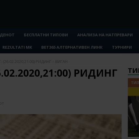
 ДЕНОТ
БЕСПЛАТНИ ТИПОВИ
АНАЛИЗА НА НАТПРЕВАРИ
REZULTATI MK
BET365 АЛТЕРНАТИВЕН ЛИНК
ТУРНИРИ
 (26.02.2020,21:00) РИДИНГ – ВИГАН
ТИ
.02.2020,21:00) РИДИНГ
ТИП
от