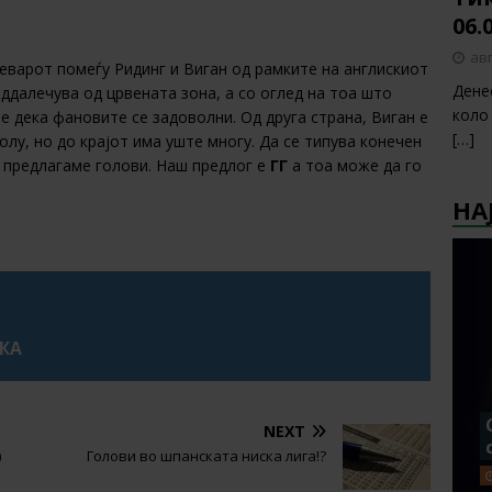
06.
авг
еварот помеѓу Ридинг и Виган од рамките на англискиот
Дене
ддалечува од црвената зона, а со оглед на тоа што
коло
е дека фановите се задоволни. Од друга страна, Виган е
[…]
олу, но до крајот има уште многу. Да се типува конечен
а предлагаме голови. Наш предлог е
ГГ
а тоа може да го
НА
УКА
NEXT
)
Голови во шпанската ниска лига!?