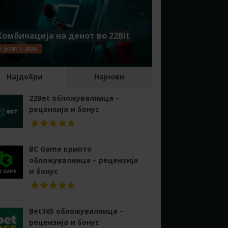
Комбинација на денот во 22Bit
ЈУЛИ 1, 2026
Најдобри
Најнови
22Bet обложувалница –
рецензија и бонус
BC Game крипто
обложувалница – рецензија
и бонус
Bet365 обложувалница –
рецензија и бонус