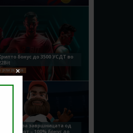
Крипто бонус до 3500 УСДТ во
22Bit
ЈУЛИ 29, 2026
Close
this
module
Идеално за завршницата од
Мундијалот – 100% бонус до