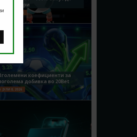
7500 денари
ви
ЈУЛИ 15, 2026
Зголемени коефициенти за
поголема добивка во 20Bet
ЈУЛИ 8, 2026