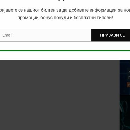
ријавете се нашиот билтен за да добивате информации за но
rowser for the next time I comment.
промоции, бонус понуди и бесплатни типови!
Email
ПРИЈАВИ СЕ
mail