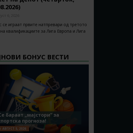
08.2026)
уст 6, 2026
с се играат првите натпревари од третото
 на квалификациите за Лига Европа и Лига
ЈНОВИ БОНУС ВЕСТИ
Се бараат „мајстори“ за
спортска прогноза!
АВГУСТ 5, 2026