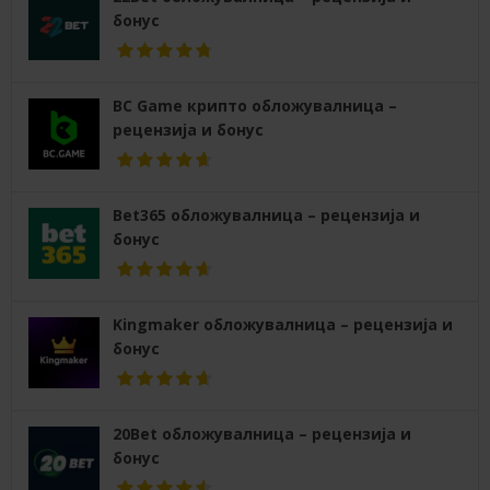
бонус
BC Game крипто обложувалница –
рецензија и бонус
Bet365 обложувалница – рецензија и
бонус
Kingmaker обложувалница – рецензија и
бонус
20Bet обложувалница – рецензија и
бонус