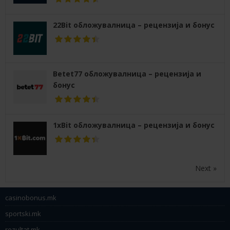
22Bit обложувалница – рецензија и бонус
Betet77 обложувалница – рецензија и
бонус
1xBit обложувалница – рецензија и бонус
Next »
casinobonus.mk
sportski.mk
rezultat.mk