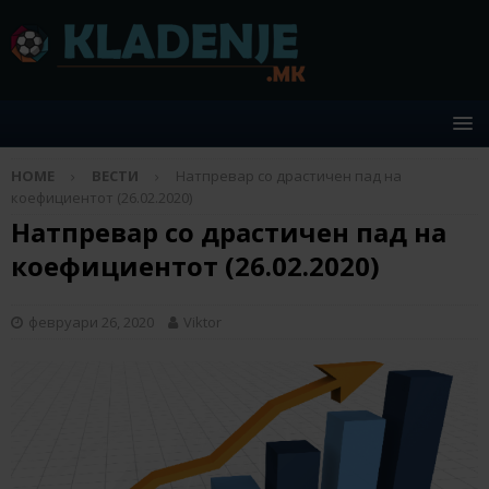
HOME
ВЕСТИ
Натпревар со драстичен пад на
коефициентот (26.02.2020)
Натпревар со драстичен пад на
коефициентот (26.02.2020)
февруари 26, 2020
Viktor