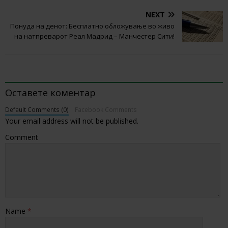
NEXT
Понуда на денот: Бесплатно обложување во живо
на натпреварот Реал Мадрид – Манчестер Сити!
BE THE FIRST TO COMMENT
Оставете коментар
Default Comments (0)
Facebook Comments
Your email address will not be published.
Comment
Name
*