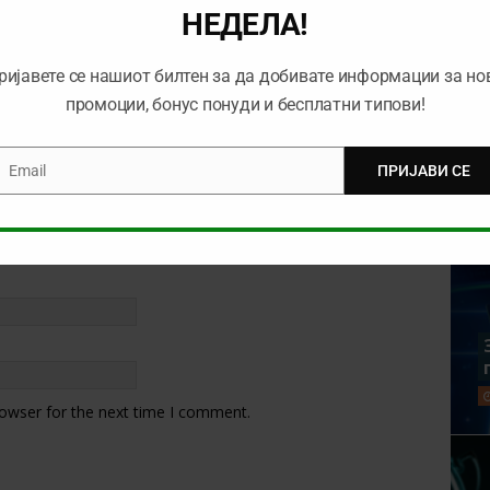
НЕДЕЛА!
ријавете се нашиот билтен за да добивате информации за но
промоции, бонус понуди и бесплатни типови!
Email
ПРИЈАВИ СЕ
mail
rowser for the next time I comment.