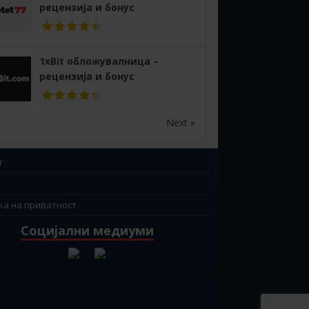
рецензија и бонус
1xBit обложувалница –
рецензија и бонус
Next »
т
ка на приватност
Социјални медиуми