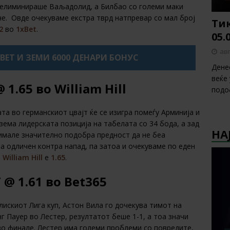
 елиминираше Ваљадолид, а Билбао со големи маки
е. Овде очекуваме екстра тврд натпревар со мал број
Тик
72
во
1xBet
.
05.
авг
XBET И ЗЕМИ 6000 ДЕНАРИ БОНУС
Дене
веќе
@ 1.65
во
William Hill
подо
та во германскиот цвајт ќе се изигра помеѓу Арминија и
азема лидерската позиција на табелата со 34 бода, а зад
НА
 имале значително подобра предност да не беа
 одличен контра напад, па затоа и очекуваме по еден
о
William Hill
е
1.65
.
 @ 1.61 во Bet365
искиот Лига куп, Астон Вила го дочекува тимот на
г Пауер во Лестер, резултатот беше 1-1, а тоа значи
во финале. Лестер има големи проблеми со повредите,