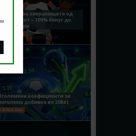
Идеално за завршницата од
Мундијалот – 100% бонус до
ви
7500 денари
ЈУЛИ 15, 2026
Зголемени коефициенти за
поголема добивка во 20Bet
ЈУЛИ 8, 2026