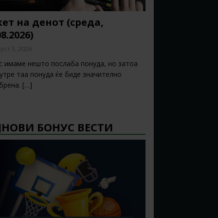
ет на денот (среда,
08.2026)
уст 5, 2026
с имаме нешто послаба понуда, но затоа
 утре таа понуда ќе биде значително
брена.
[…]
ЈНОВИ БОНУС ВЕСТИ