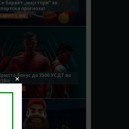
Се бараат „мајстори“ за
спортска прогноза!
АВГУСТ 5, 2026
Крипто бонус до 3500 УСДТ во
22Bit
Close
this
ЈУЛИ 29, 2026
module