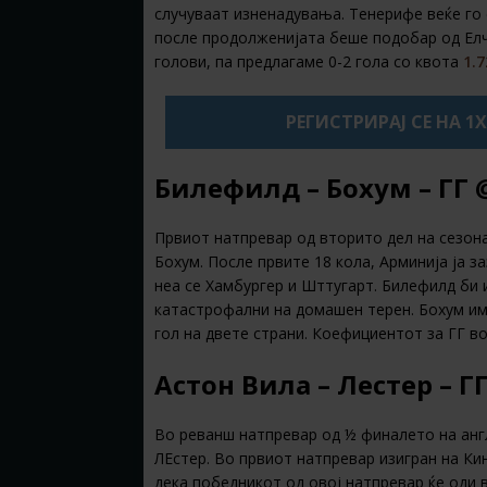
случуваат изненадувања. Тенерифе веќе го
после продолженијата беше подобар од Елч
голови, па предлагаме 0-2 гола со квота
1.
РЕГИСТРИРАЈ СЕ НА 1
Билефилд – Бохум – ГГ
Првиот натпревар од вторито дел на сезона
Бохум. После првите 18 кола, Арминија ја з
неа се Хамбургер и Шттугарт. Билефилд би
катастрофални на домашен терен. Бохум има
гол на двете страни. Коефициентот за ГГ в
Астон Вила – Лестер – ГГ
Во реванш натпревар од ½ финалето на англ
ЛЕстер. Во првиот натпревар изигран на Кин
дека победникот од овој натпревар ќе оди 