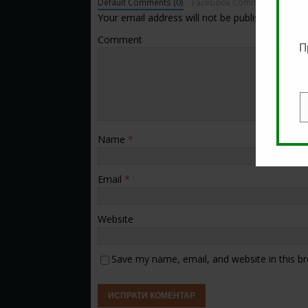
Default Comments (0)
Facebook Comments
Your email address will not be published.
Comment
П
E
Name
*
Email
*
Website
Save my name, email, and website in this b