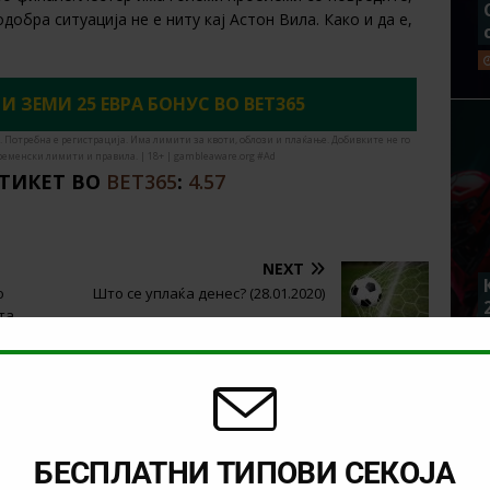
обра ситуација не е ниту кај Астон Вила. Како и да е,
 И ЗЕМИ 25 ЕВРА БОНУС ВО BET365
. Потребна е регистрација. Има лимити за квоти, облози и плаќање. Добивките не го
ременски лимити и правила. | 18+ | gambleaware.org #Ad
 ТИКЕТ ВО
BET365
:
4.57
NEXT
о
Што се уплаќа денес? (28.01.2020)
та
БЕСПЛАТНИ ТИПОВИ СЕКОЈА