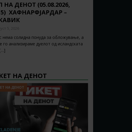
 НА ДЕНОТ (05.08.2026,
15) ХАФНАРФЈАРДАР –
ЈКАВИК
уст 5, 2026
с нема солидна понуда за обложување, а
ќе го анализираме дуелот од исландската
[…]
КЕТ НА ДЕНОТ
ЕТ НА ДЕНОТ