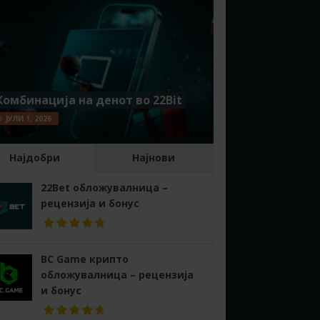
Комбинација на денот во 22Bit
ЈУЛИ 1, 2026
Најдобри
Најнови
22Bet обложувалница –
рецензија и бонус
BC Game крипто
обложувалница – рецензија
и бонус