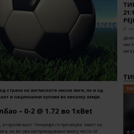
ТИП
21:
РЕ
авг
Дене
ние 
лига
ТИ
ТИК
д страна на англиските ниски лиги, но и од
раат и национални купови во неколку земји.
бао – 0-2
@ 1.72
во
1xBet
т, второлигашот Тенерифе го пречекува тимот на
Лига, но во ова натпреварување многу често се