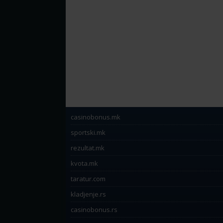
casinobonus.mk
sportski.mk
rezultat.mk
kvota.mk
taratur.com
kladjenje.rs
casinobonus.rs