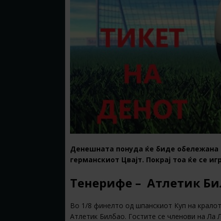
Денешната понуда ќе биде обележана о
германскиот Цвајт. Покрај тоа ќе се иг
Тенерифе – Атлетик Бил
Во 1/8 финелто од шпанскиот Куп на крало
Атлетик Билбао. Гостите се членови на Ла 