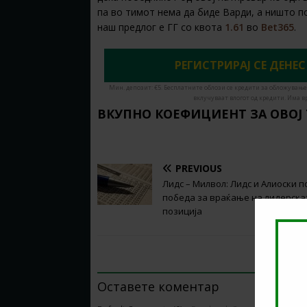
па во тимот нема да биде Варди, а ништо под
наш предлог е ГГ со квота
1.61
во
Bet365
.
РЕГИСТРИРАЈ СЕ ДЕНЕС
Мин. депозит: €5. Бесплатните облози се кредити за обложување
вклучуваат влогот од кредити. Има в
ВКУПНО КОЕФИЦИЕНТ ЗА ОВОЈ
PREVIOUS
Лидс – Милвол: Лидс и Алиоски п
победа за враќање на лидерска
позиција
BE THE FIRST TO COMMENT
Оставете коментар