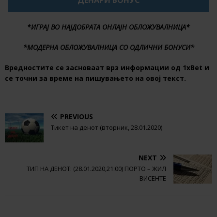
ДЕНАРИ БОНУС
*ИГРАЈ ВО НАЈДОБРАТА ОНЛАЈН ОБЛОЖУВАЛНИЦА*
*МОДЕРНА ОБЛОЖУВАЛНИЦА СО ОДЛИЧНИ БОНУСИ*
Вредностите се засноваат врз информации од 1хBet и
се точни за време на пишувањето на овој текст.
PREVIOUS
Тикет на денот (вторник, 28.01.2020)
NEXT
ТИП НА ДЕНОТ: (28.01.2020,21:00) ПОРТО – ЖИЛ
ВИСЕНТЕ
BE THE FIRST TO COMMENT