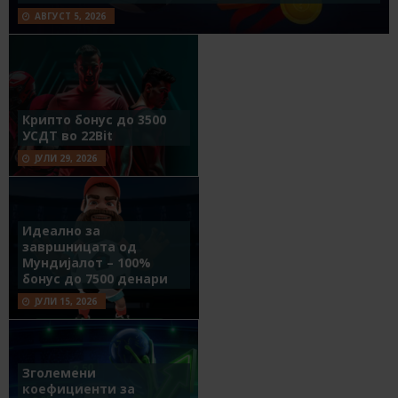
АВГУСТ 5, 2026
Крипто бонус до 3500
УСДТ во 22Bit
ЈУЛИ 29, 2026
Идеално за
завршницата од
Мундијалот – 100%
бонус до 7500 денари
ЈУЛИ 15, 2026
Зголемени
коефициенти за