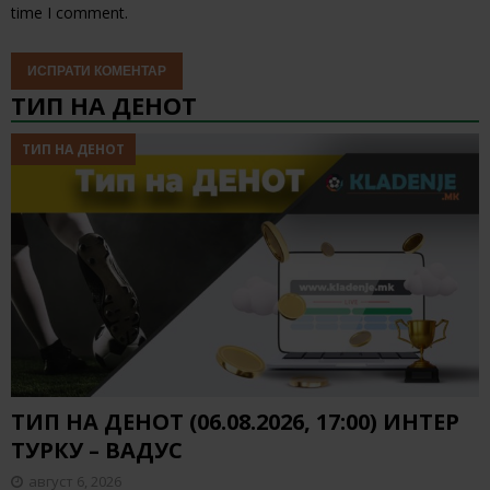
time I comment.
ТИП НА ДЕНОТ
ТИП НА ДЕНОТ
ТИП НА ДЕНОТ (06.08.2026, 17:00) ИНТЕР
ТУРКУ – ВАДУС
август 6, 2026