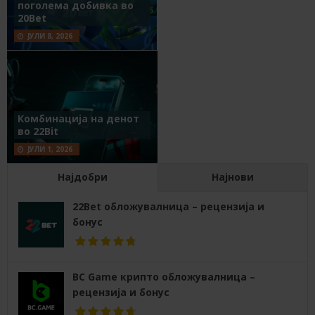
поголема добивка во
20Bet
ЈУЛИ 8, 2026
Комбинација на денот
во 22Bit
ЈУЛИ 1, 2026
Најдобри
Најнови
22Bet обложувалница – рецензија и
бонус
BC Game крипто обложувалница –
рецензија и бонус