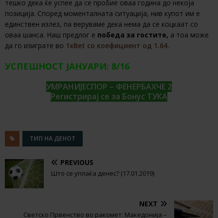
тешко дека ќе успее да се пробие оваа година до некоја
позиција. Според моменталната ситуација, нив купот им е
единствен излез, па веруваме дека нема да се коцкаат со
оваа шанса. Наш предлог е
победа за гостите,
а тоа може
да го изиграте во
1xBet со коефициент од 1.64.
УСПЕШНОСТ ЈАНУАРИ: 8/16
УМРАНИЈЕСПОР – ФЕНЕРБАХЧЕ 2
Регистрирај се за Бонус ТУКА
ТИП НА ДЕНОТ
PREVIOUS
Што се уплаќа денес? (17.01.2019)
NEXT
Светско Првенство во ракомет: Македонија –