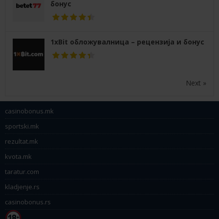
бонус
1xBit обложувалница – рецензија и бонус
Next »
casinobonus.mk
sportski.mk
rezultat.mk
kvota.mk
taratur.com
kladjenje.rs
casinobonus.rs