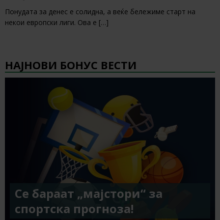
Понудата за денес е солидна, а веќе бележиме старт на
некои европски лиги. Ова е
[…]
НАЈНОВИ БОНУС ВЕСТИ
Се бараат „мајстори“ за
спортска прогноза!