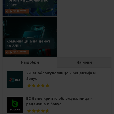
поголема добивка во
20Bet
ЈУЛИ 8, 2026
Комбинација на денот
во 22Bit
ЈУЛИ 1, 2026
Најдобри
Најнови
22Bet обложувалница – рецензија и
бонус
BC Game крипто обложувалница –
рецензија и бонус