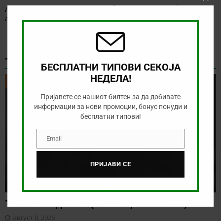
Clos
Денес нема голема понуда за обложување, а ние ќе го
this
анализираме дуелот од бразилското првенство
[…]
modu
ТИКЕТ НА ДЕНОТ
БЕСПЛАТНИ ТИПОВИ СЕКОЈА
НЕДЕЛА!
ТИКЕТ НА ДЕНОТ
Пријавете се нашиот билтен за да добивате
информации за нови промоции, бонус понуди и
бесплатни типови!
Email
Email
ПРИЈАВИ СЕ
Тикет на денот (сабота, 08.08.2026)
август 8, 2026