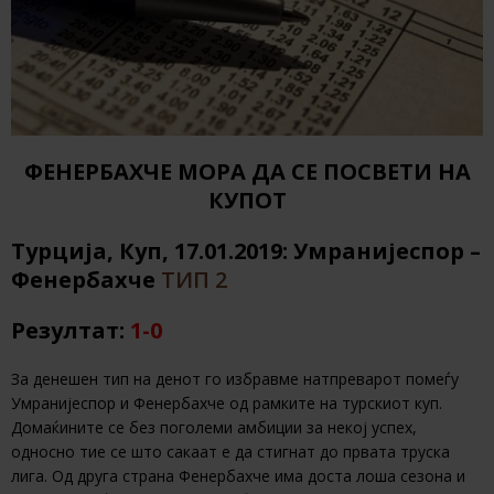
ФЕНЕРБАХЧЕ МОРА ДА СЕ ПОСВЕТИ НА
КУПОТ
Турција, Куп, 17.01.2019: Умранијеспор –
Фенербахче
ТИП 2
Резултат:
1-0
За денешен тип на денот го избравме натпреварот помеѓу
Умранијеспор и Фенербахче од рамките на турскиот куп.
Домаќините се без поголеми амбиции за некој успех,
односно тие се што сакаат е да стигнат до првата труска
лига. Од друга страна Фенербахче има доста лоша сезона и