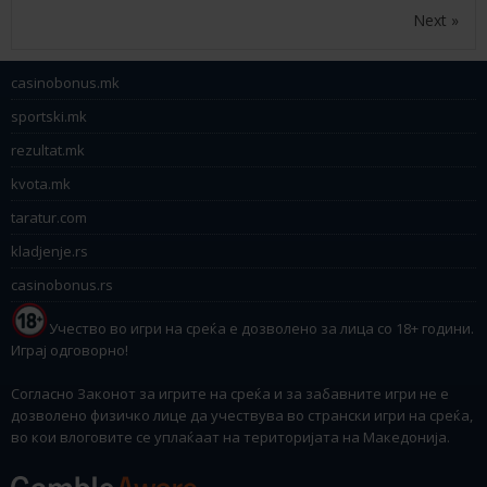
Next »
casinobonus.mk
sportski.mk
rezultat.mk
kvota.mk
taratur.com
kladjenje.rs
casinobonus.rs
Учество во игри на среќа е дозволено за лица со 18+ години.
Играј одговорно!
Согласно Законот за игрите на среќа и за забавните игри не е
дозволено физичко лице да учествува во странски игри на среќа,
во кои влоговите се уплаќаат на територијата на Македонија.