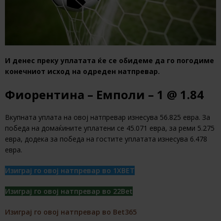
И денес преку уплатата ќе се обидеме да го погодиме
конечниот исход на одреден натпревар.
Фиорентина – Емполи – 1 @ 1.84
Вкупната уплата на овој натпревар изнесува 56.825 евра. За
победа на домаќините уплатени се 45.071 евра, за реми 5.275
евра, додека за победа на гостите уплатата изнесува 6.478
евра.
Изиграј го овој натпревар во 1XBET
Изиграј го овој натпревар во 22Bet
Изиграј го овој натпревар во Bet365