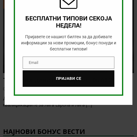
ТИКЕТ НА ДЕНОТ
БЕСПЛАТНИ ТИПОВИ СЕКОЈА
НЕДЕЛА!
Пријавете се нашиот билтен за да добивате
информации за нови промоции, бонус понуди и
бесплатни типови!
Email
Email
Тикет на денот (четврток, 06.08.2026)
ПРИЈАВИ СЕ
август 6, 2026
Денес се играат првите натпревари од третото коло на
квалификациите за Лига Европа и Лига
[…]
НАЈНОВИ БОНУС ВЕСТИ