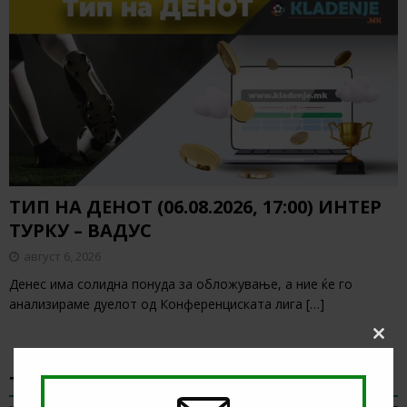
ТИП НА ДЕНОТ (06.08.2026, 17:00) ИНТЕР
ТУРКУ – ВАДУС
август 6, 2026
Денес има солидна понуда за обложување, а ние ќе го
анализираме дуелот од Конференциската лига
[…]
Clos
this
modu
ТИКЕТ НА ДЕНОТ