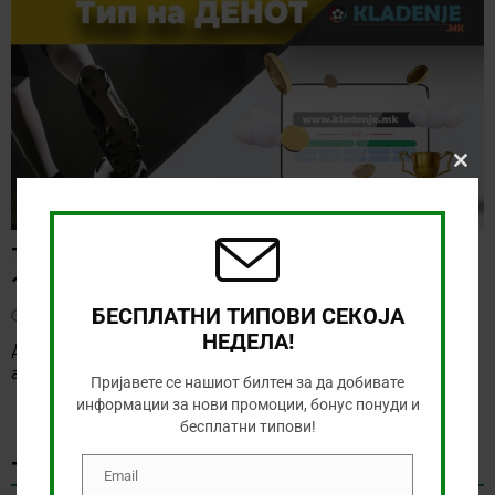
Clos
this
modu
ТИП НА ДЕНОТ (07.08.2026,
19:00) САНДЕФЈОРД – КФУМ
БЕСПЛАТНИ ТИПОВИ СЕКОЈА
август 7, 2026
НЕДЕЛА!
Денес нема солидна понуда за обложување, а ние ќе го
анализираме дуелот од норвешката лига
[…]
Пријавете се нашиот билтен за да добивате
информации за нови промоции, бонус понуди и
бесплатни типови!
ТИКЕТ НА ДЕНОТ
Email
Email