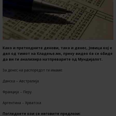
Како и претходните денови, така и денес, Јовица кој е
дел од тимот на Кладење.мк, преку видео ќе се обиде
да ви ги анализира натпреварите од Мундијалот.
За денес на распоредот ги имаме:
Данска – Австралија
Франција – Перу
Аргентина – Хрватска
Погледнете кои се неговите предлози: