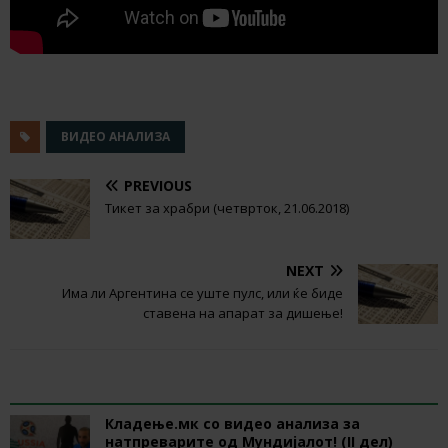
ВИДЕО АНАЛИЗА
PREVIOUS
Тикет за храбри (четврток, 21.06.2018)
NEXT
Има ли Аргентина се уште пулс, или ќе биде
ставена на апарат за дишење!
RELATED ARTICLES
Кладење.мк со видео анализа за
натпреварите од Мундијалот! (II дел)