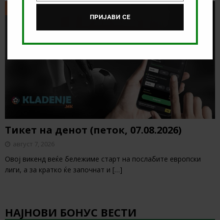
ТИКЕТ НА ДЕНОТ
ПРИЈАВИ СЕ
Тикет на денот (петок, 07.08.2026)
август 7, 2026
Овој викенд веќе бележиме старт на послабите европски
лиги, а за кратко ќе започнат и
[…]
НАЈНОВИ БОНУС ВЕСТИ