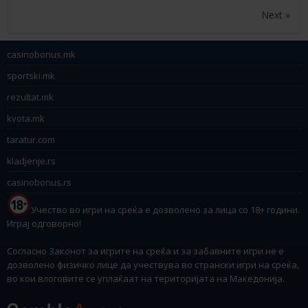
Next »
casinobonus.mk
sportski.mk
rezultat.mk
kvota.mk
taratur.com
kladjenje.rs
casinobonus.rs
Учество во игри на среќа е дозволено за лица со 18+ години.
Играј одговорно!
Согласно Законот за игрите на среќа и за забавните игри не е
дозволено физичко лице да учествува во странски игри на среќа,
во кои влоговите се уплаќаат на територијата на Македонија.