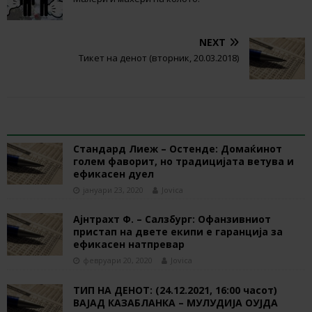
NEXT
Тикет на денот (вторник, 20.03.2018)
RELATED ARTICLES
Стандард Лиеж – Остенде: Домаќинот
голем фаворит, но традицијата ветува и
ефикасен дуел
јануари 23, 2020
Jovica
Ајнтрахт Ф. – Салзбург: Офанзивниот
пристап на двете екипи е гаранција за
ефикасен натпревар
февруари 20, 2020
Jovica
ТИП НА ДЕНОТ: (24.12.2021, 16:00 часот)
ВАЈАД КАЗАБЛАНКА – МУЛУДИЈА ОУЈДА