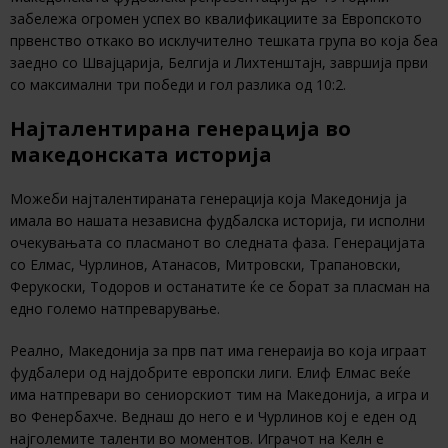
забележа огромен успех во квалификациите за Европското
првенство откако во исклучително тешката група во која беа
заедно со Швајцарија, Белгија и Лихтенштајн, завршија први
со максимални три победи и гол разлика од 10:2.
Најталентирана генерација во
македонската историја
Можеби најталентираната генерација која Македонија ја
имала во нашата независна фудбалска историја, ги исполни
очекувањата со пласманот во следната фаза. Генерацијата
со Елмас, Чурлинов, Атанасов, Митровски, Трапановски,
Ферукоски, Тодоров и останатите ќе се борат за пласман на
едно големо натпреварување.
Реално, Македонија за прв пат има генераија во која играат
фудбалери од најдобрите европски лиги. Елиф Елмас веќе
има натпревари во сениорскиот тим на Македонија, а игра и
во Фенербахче. Веднаш до него е и Чурлинов кој е еден од
најголемите таленти во моментов. Играчот на Келн е