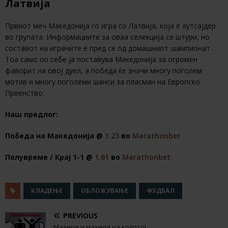
Латвија
Првиот меч Македонија го игра со Латвија, која е аутсајдер
во групата. Информациите за оваа селекција се штури, но
составот на играчите е пред се од домашниот шампионат.
Тоа само по себе ја поставува Македонија за огромен
фаворит на овој дуел, а победа ќе значи многу поголем
мотив и многу поголеми шанси за пласман на Европско
Првенство.
Наш предлог:
Победа на Македонија @
1.23
во
Marathonbet
Полувреме / Крај 1-1 @
1.61
во
Marathonbet
КЛАДЕЊЕ
ОБЛОЖУВАЊЕ
ФУДБАЛ
PREVIOUS
Малери и махери на колото!