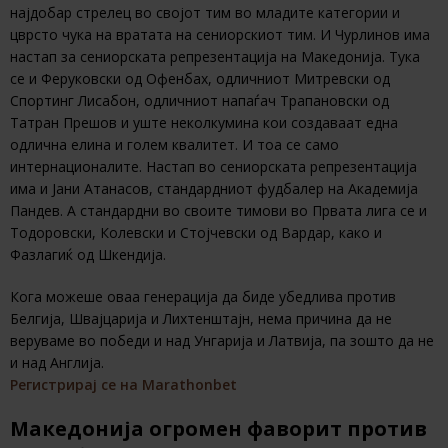
најдобар стрелец во својот тим во младите категории и
цврсто чука на вратата на сениорскиот тим. И Чурлинов има
настап за сениорската репрезентација на Македонија. Тука
се и Феруковски од Офенбах, одличниот Митревски од
Спортинг Лисабон, одличниот напаѓач Трапановски од
Татран Прешов и уште неколкумина кои создаваат една
одлична елина и голем квалитет. И тоа се само
интернационалите. Настап во сениорската репрезентација
има и Јани Атанасов, стандардниот фудбалер на Академија
Пандев. А стандардни во своите тимови во Првата лига се и
Тодоровски, Колевски и Стојчевски од Вардар, како и
Фазлагиќ од Шкендија.
Кога можеше оваа генерација да биде убедлива против
Белгија, Швајцарија и Лихтенштајн, нема причина да не
веруваме во победи и над Унгарија и Латвија, па зошто да не
и над Англија.
Регистрирај се на Marathonbet
Македонија огромен фаворит против