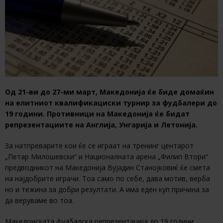
Од 21-ви до 27-ми март, Македонија ќе биде домаќин
на елитниот квалификациски турнир за фудбалери до
19 години. Противници на Македонија ќе бидат
репрезентациите на Англија, Унгарија и Летонија.
За натпреварите кои ќе се играат на тренинг центарот
„Петар Милошевски“ и Националната арена „Филип Втори“
предводникот на Македонија Вујадин Станојковиќ ќе смета
на најдобрите играчи. Тоа само по себе, дава мотив, верба
но и тежина за добри резултати. А има еден куп причина за
да веруваме во тоа.
Македонската фудбалска репрезентација до 19 години