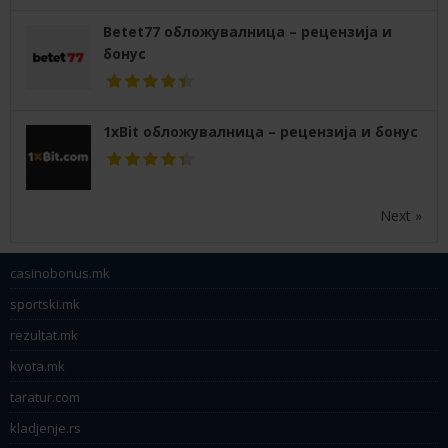
Betet77 обложувалница – рецензија и
бонус
1xBit обложувалница – рецензија и бонус
Next »
casinobonus.mk
sportski.mk
rezultat.mk
kvota.mk
taratur.com
kladjenje.rs