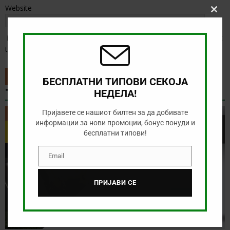
Website
Clos
this
modu
Save my name, email, and website in this browser for the next
time I comment.
БЕСПЛАТНИ ТИПОВИ СЕКОЈА
ТИП НА ДЕНОТ
НЕДЕЛА!
Пријавете се нашиот билтен за да добивате
ТИП НА ДЕНОТ
информации за нови промоции, бонус понуди и
бесплатни типови!
Email
Email
ПРИЈАВИ СЕ