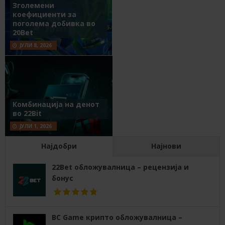
Зголемени
коефициенти за
поголема добивка во
20Bet
ЈУЛИ 8, 2026
Комбинација на денот
во 22Bit
ЈУЛИ 1, 2026
Најдобри
Најнови
22Bet обложувалница – рецензија и
бонус
BC Game крипто обложувалница –