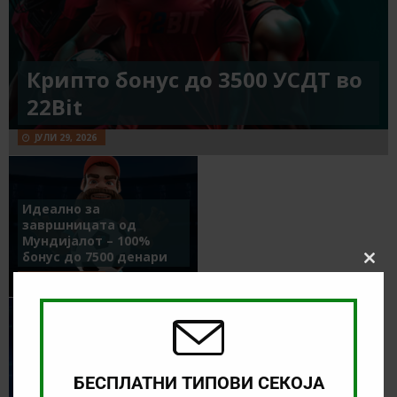
Крипто бонус до 3500 УСДТ во
22Bit
ЈУЛИ 29, 2026
Идеално за
завршницата од
Мундијалот – 100%
бонус до 7500 денари
Clos
ЈУЛИ 15, 2026
this
modu
Зголемени
коефициенти за
БЕСПЛАТНИ ТИПОВИ СЕКОЈА
поголема добивка во