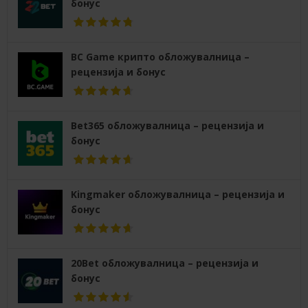
бонус
BC Game крипто обложувалница –
рецензија и бонус
Bet365 обложувалница – рецензија и
бонус
Kingmaker обложувалница – рецензија и
бонус
20Bet обложувалница – рецензија и
бонус