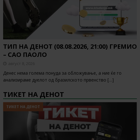
ТИП НА ДЕНОТ (08.08.2026, 21:00) ГРЕМИО
– САО ПАОЛО
август 8, 2026
Денес нема голема понуда за обложување, а ние ќе го
анализираме дуелот од бразилското првенство
[…]
ТИКЕТ НА ДЕНОТ
ТИКЕТ НА ДЕНОТ