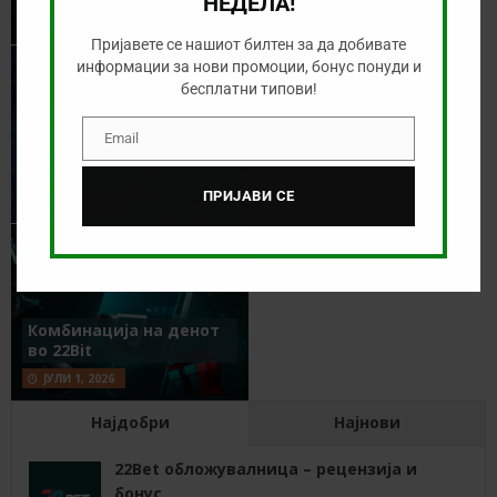
НЕДЕЛА!
ЈУЛИ 15, 2026
Пријавете се нашиот билтен за да добивате
информации за нови промоции, бонус понуди и
бесплатни типови!
Зголемени
коефициенти за
Email
Email
поголема добивка во
20Bet
ПРИЈАВИ СЕ
ЈУЛИ 8, 2026
Комбинација на денот
во 22Bit
ЈУЛИ 1, 2026
Најдобри
Најнови
22Bet обложувалница – рецензија и
бонус