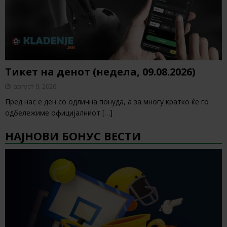
Тикет на денот (недела, 09.08.2026)
август 9, 2026
Пред нас е ден со одлична понуда, а за многу кратко ќе го
одбележиме официјалниот
[…]
НАЈНОВИ БОНУС ВЕСТИ