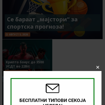
Се бараат „мајстори“ за
спортска прогноза!
АВГУСТ 5, 2026
Крипто бонус до 3500
УСДТ во 22Bit
Clos
ЈУЛИ 29, 2026
this
modu
Идеално за
завршницата од
Мундијалот – 100%
БЕСПЛАТНИ ТИПОВИ СЕКОЈА
бонус до 7500 денари