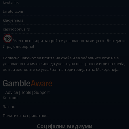
kvota.mk
taratur.com
kladjenje.rs
casinobonus.rs
Учество во игри на среќа е дозволено за лица со 18+ години.
Играј одговорно!
Согласно Законот за игрите на среќа и за забавните игри не е
дозволено физичко лице да учествува во странски игри на среќа,
во кои влоговите се уплаќаат на територијата на Македонија.
Контакт
За нас
Политика на приватност
Социјални медиуми