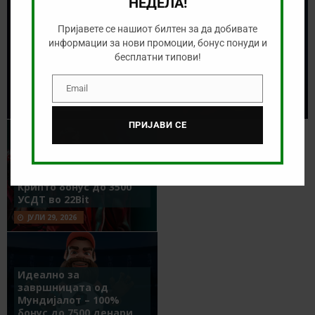
НЕДЕЛА!
Пријавете се нашиот билтен за да добивате
информации за нови промоции, бонус понуди и
Се бараат „мајстори“ за
бесплатни типови!
спортска прогноза!
Email
Email
АВГУСТ 5, 2026
ПРИЈАВИ СЕ
Крипто бонус до 3500
УСДТ во 22Bit
ЈУЛИ 29, 2026
Идеално за
завршницата од
Мундијалот – 100%
бонус до 7500 денари