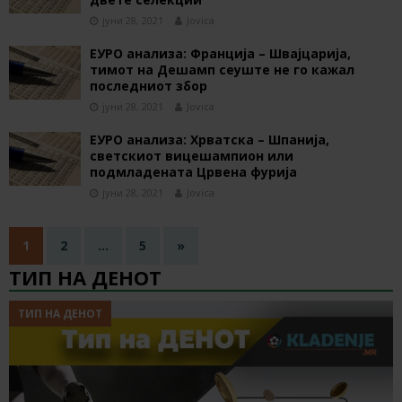
јуни 28, 2021
Jovica
ЕУРО анализа: Франција – Швајцарија,
тимот на Дешамп сеуште не го кажал
последниот збор
јуни 28, 2021
Jovica
ЕУРО анализа: Хрватска – Шпанија,
светскиот вицешампион или
подмладената Црвена фурија
јуни 28, 2021
Jovica
1
2
…
5
»
ТИП НА ДЕНОТ
ТИП НА ДЕНОТ