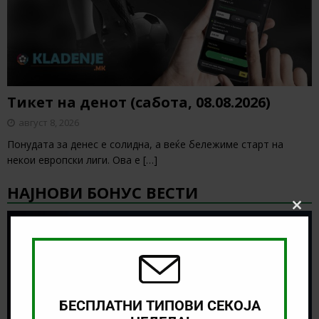
Тикет на денот (сабота, 08.08.2026)
август 8, 2026
Понудата за денес е солидна, а веќе бележиме старт на
некои европски лиги. Ова е
[…]
НАЈНОВИ БОНУС ВЕСТИ
Clos
this
modu
БЕСПЛАТНИ ТИПОВИ СЕКОЈА