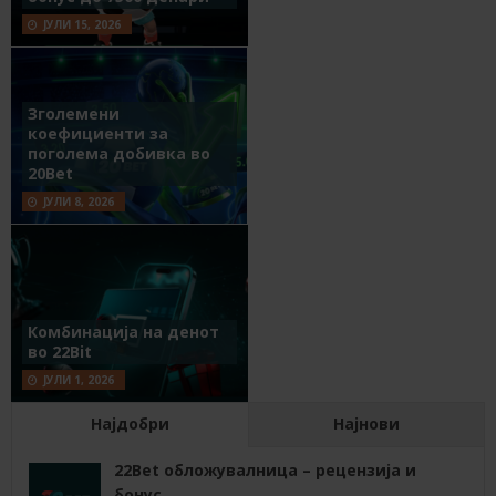
ЈУЛИ 15, 2026
Зголемени
коефициенти за
поголема добивка во
20Bet
ЈУЛИ 8, 2026
Комбинација на денот
во 22Bit
ЈУЛИ 1, 2026
Најдобри
Најнови
22Bet обложувалница – рецензија и
бонус