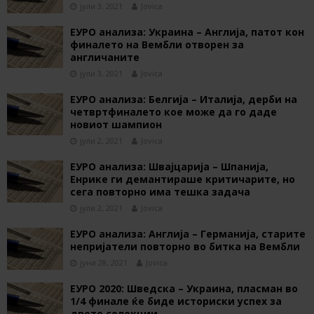
јули 3, 2021
Jovica
ЕУРО анализа: Украина – Англија, патот кон
финалето на Вембли отворен за
англичаните
јули 3, 2021
Jovica
ЕУРО анализа: Белгија – Италија, дерби на
четвртфиналето кое може да го даде
новиот шампион
јули 2, 2021
Jovica
ЕУРО анализа: Швајцарија – Шпанија,
Енрике ги демантираше критичарите, но
сега повторно има тешка задача
јули 2, 2021
Jovica
ЕУРО анализа: Англија – Германија, старите
непријатели повторно во битка на Вембли
јуни 28, 2021
Jovica
ЕУРО 2020: Шведска – Украина, пласман во
1/4 финале ќе биде историски успех за
двете селекции