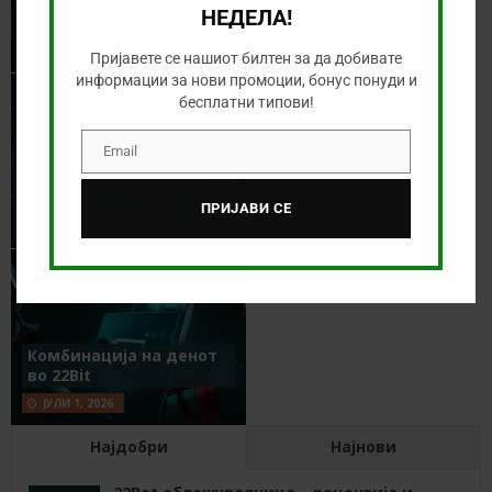
Мундијалот – 100%
НЕДЕЛА!
бонус до 7500 денари
ЈУЛИ 15, 2026
Пријавете се нашиот билтен за да добивате
информации за нови промоции, бонус понуди и
бесплатни типови!
Зголемени
Email
коефициенти за
Email
поголема добивка во
20Bet
ПРИЈАВИ СЕ
ЈУЛИ 8, 2026
Комбинација на денот
во 22Bit
ЈУЛИ 1, 2026
Најдобри
Најнови