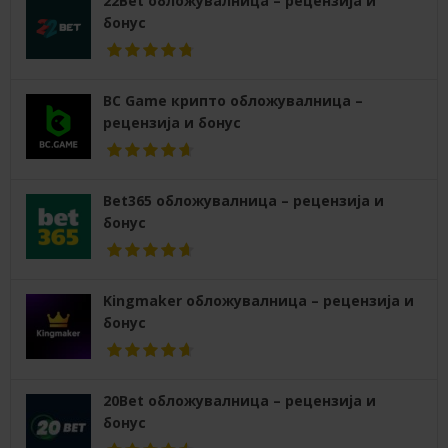
22Bet обложувалница – рецензија и
бонус
BC Game крипто обложувалница –
рецензија и бонус
Bet365 обложувалница – рецензија и
бонус
Kingmaker обложувалница – рецензија и
бонус
20Bet обложувалница – рецензија и
бонус