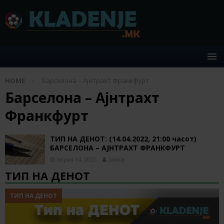
HOME
Барселона – Ајнтрахт Франкфурт
Барселона – Ајнтрахт
Франкфурт
ТИП НА ДЕНОТ: (14.04.2022, 21:00 часот)
БАРСЕЛОНА – АЈНТРАХТ ФРАНКФУРТ
април 14, 2022
Jovica
ТИП НА ДЕНОТ
ТИП НА ДЕНОТ