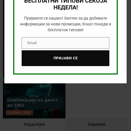
БЕСПЛАТНИ ТИПОВИ СЕКОЈА
завршницата од
Мундијалот – 100%
НЕДЕЛА!
бонус до 7500 денари
Пријавете се нашиот билтен за да добивате
ЈУЛИ 15, 2026
информации за нови промоции, бонус понуди и
бесплатни типови!
Зголемени
Email
Email
коефициенти за
поголема добивка во
20Bet
ПРИЈАВИ СЕ
ЈУЛИ 8, 2026
Комбинација на денот
во 22Bit
ЈУЛИ 1, 2026
Најдобри
Најнови