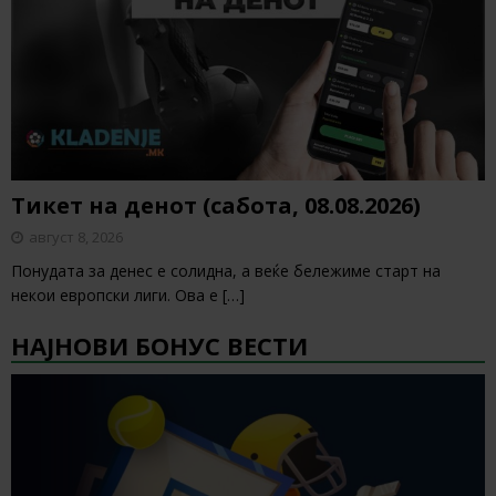
Тикет на денот (сабота, 08.08.2026)
август 8, 2026
Понудата за денес е солидна, а веќе бележиме старт на
некои европски лиги. Ова е
[…]
НАЈНОВИ БОНУС ВЕСТИ