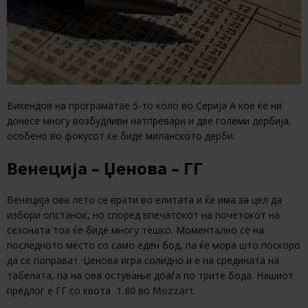
Викендов на програматае 5-то коло во Серија А кое ќе ни
донесе многу возбудливи натпревари и две големи дербија,
особено во фокусот ќе биде миланското дерби.
Венеција – Џенова – ГГ
Венеција ова лето се врати во елитата и ќе има за цел да
избори опстанок, но според впечатокот на почетокот на
сезоната тоа ќе биде многу тешко. Моментално се на
последното место со само еден бод, па ќе мора што поскоро
да се поправат. Џенова игра солидно и е на средината на
табелата, па на ова остување доаѓа по трите бода. Нашиот
предлог е ГГ со квота
1.80
во
Mozzart
.