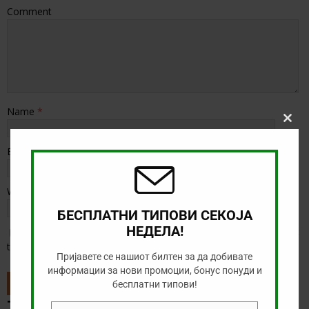
Comment
Name
*
Clos
this
modu
Email
*
Website
БЕСПЛАТНИ ТИПОВИ СЕКОЈА
НЕДЕЛА!
Save my name, email, and website in this browser for the next
time I comment.
Пријавете се нашиот билтен за да добивате
информации за нови промоции, бонус понуди и
бесплатни типови!
ТИП НА ДЕНОТ