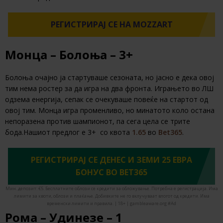
РЕГИСТРИРАЈ СЕ НА MOZZART
Монца – Болоња – 3+
Болоња очајно ја стартуваше сезоната, но јасно е дека овој
тим нема ростер за да игра на два фронта. Играњето во ЛШ
одзема енергија, сепак се очекуваше повеќе на стартот од
овој тим. Монца игра променливо, но минатото коло остана
непоразена против шампионот, па сега цела се трите
бода.Нашиот предлог е 3+ со квота
1.65
во
Bet365
.
РЕГИСТРИРАЈ СЕ ДЕНЕС И ЗЕМИ 25 ЕВРА
БОНУС ВО BET365
Мин. депозит: €5. Бесплатните облози се кредити за обложување. Потребна е регистрација. Има
лимити за квоти, облози и плаќање. Добивките не го вклучуваат влогот од кредити. Има
временски лимити и правила. | 18+ | gambleaware.org #Ad
Рома – Удинезе – 1