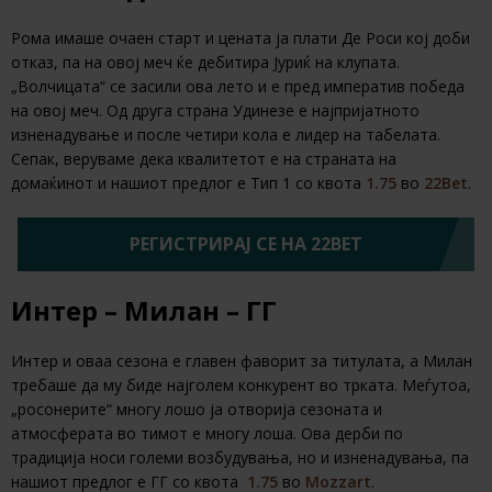
Рома имаше очаен старт и цената ја плати Де Роси кој доби
отказ, па на овој меч ќе дебитира Јуриќ на клупата.
„Волчицата“ се засили ова лето и е пред императив победа
на овој меч. Од друга страна Удинезе е најпријатното
изненадување и после четири кола е лидер на табелата.
Сепак, веруваме дека квалитетот е на страната на
домаќинот и нашиот предлог е Тип 1 со квота
1.75
во
22Bet
.
РЕГИСТРИРАЈ СЕ НА 22BET
Интер – Милан – ГГ
Интер и оваа сезона е главен фаворит за титулата, а Милан
требаше да му биде најголем конкурент во трката. Меѓутоа,
„росонерите“ многу лошо ја отворија сезоната и
атмосферата во тимот е многу лоша. Ова дерби по
традиција носи големи возбудувања, но и изненадувања, па
нашиот предлог е ГГ со квота
1.75
во
Mozzart
.