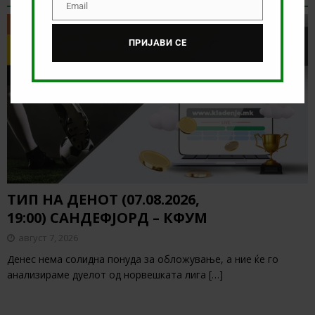
Email
Email
ТИП НА ДЕНОТ
ПРИЈАВИ СЕ
ТИП НА ДЕНОТ (07.08.2026,
19:00) САНДЕФЈОРД – КФУМ
август 7, 2026
Денес нема солидна понуда за обложување, а ние ќе го
анализираме дуелот од норвешката лига
[…]