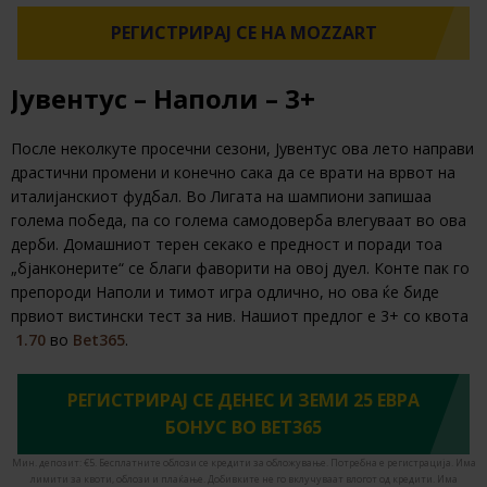
РЕГИСТРИРАЈ СЕ НА MOZZART
Јувентус – Наполи – 3+
После неколкуте просечни сезони, Јувентус ова лето направи
драстични промени и конечно сака да се врати на врвот на
италијанскиот фудбал. Во Лигата на шампиони запишаа
голема победа, па со голема самодоверба влегуваат во ова
дерби. Домашниот терен секако е предност и поради тоа
„бјанконерите“ се благи фаворити на овој дуел. Конте пак го
препороди Наполи и тимот игра одлично, но ова ќе биде
првиот вистински тест за нив. Нашиот предлог е 3+ со квота
1.70
во
Bet365
.
РЕГИСТРИРАЈ СЕ ДЕНЕС И ЗЕМИ 25 ЕВРА
БОНУС ВО BET365
Мин. депозит: €5. Бесплатните облози се кредити за обложување. Потребна е регистрација. Има
лимити за квоти, облози и плаќање. Добивките не го вклучуваат влогот од кредити. Има