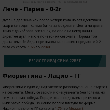
временски лимити и правила. | 18+ | gambleaware.org #Ad
Лече – Парма – 0-2г
Дуел на два тима кои после четири кола имаат идентичен
скор и ќе водат голема битка за бодовите. Целта на двата
тима е да изборат опстанок, па ова е на некој начин
директен дуел, иако е почеток на сезоната. Поради тоа
двата тима ќе бидат претпазливи, а нашиот предлог е 0-2
гола со квота
1.65
во
22Bet
.
РЕГИСТРИРАЈ СЕ НА 22BET
Фиорентина – Лацио – ГГ
Фиорентина е едно од најголемите разочарувања на стартот
на сезоната, Многу се засили и очекувањата беа големи, но
се уште нема победа. Поради тоа е под голем притисок и
императив победа, но Лацио полека влегува во форма.
Нашиот предлог е ГГ со квота
1.75
во
Mozzart
.