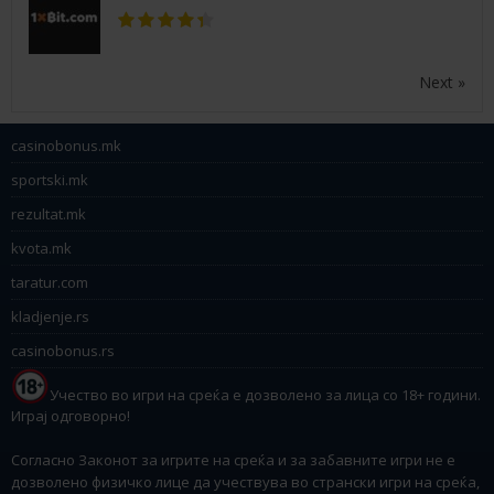
Next »
casinobonus.mk
sportski.mk
rezultat.mk
kvota.mk
taratur.com
kladjenje.rs
casinobonus.rs
Учество во игри на среќа е дозволено за лица со 18+ години.
Играј одговорно!
Согласно Законот за игрите на среќа и за забавните игри не е
дозволено физичко лице да учествува во странски игри на среќа,