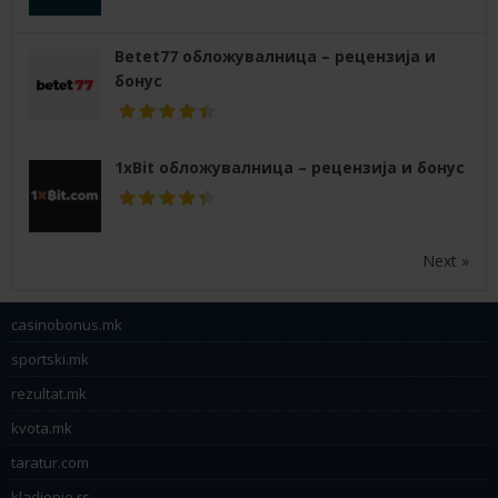
Betet77 обложувалница – рецензија и
бонус
1xBit обложувалница – рецензија и бонус
Next »
casinobonus.mk
sportski.mk
rezultat.mk
kvota.mk
taratur.com
kladjenje.rs