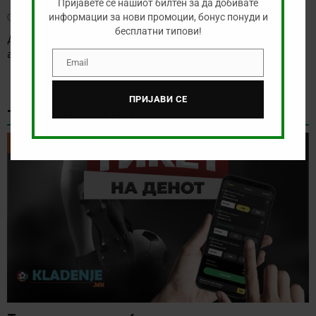
Пријавете се нашиот билтен за да добивате
август 3, 2026
информации за нови промоции, бонус понуди и
бесплатни типови!
Денес нема голема понуда за обложување, а ние ќе го
анализираме дуелот од данската Суперлига
[…]
Email
Email
ПРИЈАВИ СЕ
ТИКЕТ НА ДЕНОТ
ТИКЕТ НА ДЕНОТ