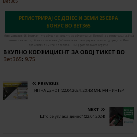
Bet365
.
РЕГИСТРИРАЈ СЕ ДЕНЕС И ЗЕМИ 25 ЕВРА
БОНУС ВО BET365
Мин. депозит: €5. Бесплатните облози се кредити за обложување. Потребна е регистрација. Има
лимити за квоти, облози и плаќање. Добивките не го вклучуваат влогот од кредити. Има
временски лимити и правила. | 18+ | gambleaware.org #Ad
ВКУПНО КОЕФИЦИЕНТ ЗА ОВОЈ ТИКЕТ ВО
Bet365
:
9.75
PREVIOUS
ТИП НА ДЕНОТ (22.04.2024, 20:45) МИЛАН – ИНТЕР
NEXT
Што се уплаќа денес? (22.04.2024)