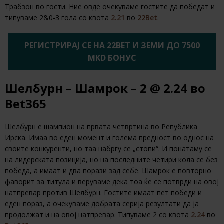
Трабзон во гости. Ние овде очекуваме гостите да победат и
типуваме 2&0-3 гола со квота
2.21
во
22Bet
.
РЕГИСТРИРАЈ СЕ НА 22BET И ЗЕМИ ДО 7500
MKD БОНУС
Шелбурн – Шамрок – 2 @ 2.24 во
Bet365
Шелбурн е шампион на првата четвртина во Република
Ирска. Имаа во еден момент и голема предност во однос на
своите конкуренти, но таа набргу се „стопи“. И понатаму се
на лидерската позиција, но на последните четири кола се без
победа, а имаат и два порази зад себе. Шамрок е повторно
фаворит за титула и веруваме дека тоа ќе се потврди на овој
натпревар против Шелбурн. Гостите имаат пет победи и
еден пораз, а очекуваме добрата серија резултати да ја
продолжат и на овој натпревар. Типуваме 2 со квота
2.24
во