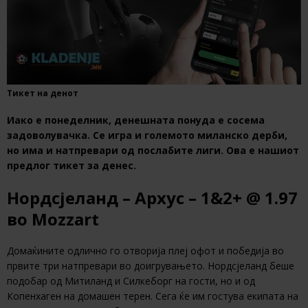
Тикет на денот
Иако е понеделник, денешната понуда е сосема
задоволувачка. Се игра и големото миланско дерби,
но има и натпревари од послабите лиги. Ова е нашиот
предлог тикет за денес.
Нордсјеланд – Архус – 1&2+ @ 1.97
во Mozzart
Домаќините одлично го отворија плеј офот и победија во
првите три натпревари во доигрувањето. Нордсјеланд беше
подобар од Митиланд и Силкеборг на гости, но и од
Копенхаген на домашен терен. Сега ќе им гостува екипата на