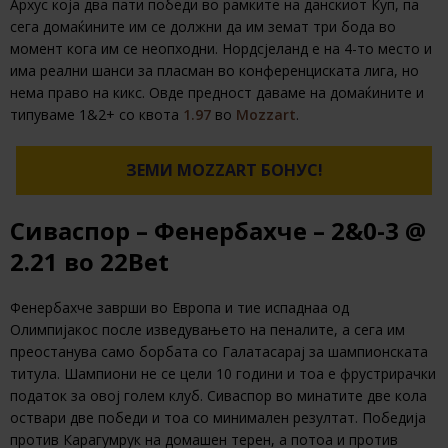
Архус која два пати победи во рамките на данскиот Куп, па
сега домаќините им се должни да им земат три бода во
момент кога им се неопходни. Нордсјеланд е на 4-то место и
има реални шанси за пласман во конференциската лига, но
нема право на кикс. Овде предност даваме на домаќините и
типуваме 1&2+ со квота
1.97
во
Mozzart
.
ЗЕМИ MOZZART БОНУС!
Сиваспор – Фенербахче – 2&0-3 @
2.21 во 22Bet
Фенербахче заврши во Европа и тие испаднаа од
Олимпијакос после изведувањето на пеналите, а сега им
преостанува само борбата со Галатасарај за шампионската
титула. Шампиони не се цели 10 години и тоа е фрустрирачки
податок за овој голем клуб. Сиваспор во минатите две кола
оствари две победи и тоа со минимален резултат. Победија
против Карагумрук на домашен терен, а потоа и против