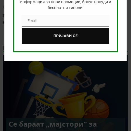
информации за нови промоции, бонус понуди и
август 8, 2026
бесплатни типови!
Понудата за денес е солидна, а веќе бележиме старт на
Email
некои европски лиги. Ова е
[…]
Email
ПРИЈАВИ СЕ
НАЈНОВИ БОНУС ВЕСТИ
Се бараат „мајстори“ за