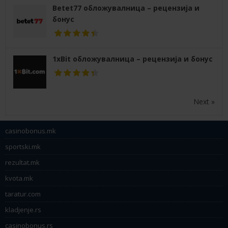
Betet77 обложувалница – рецензија и
бонус
1xBit обложувалница – рецензија и бонус
Next »
casinobonus.mk
sportski.mk
rezultat.mk
kvota.mk
taratur.com
kladjenje.rs
casinobonus.rs