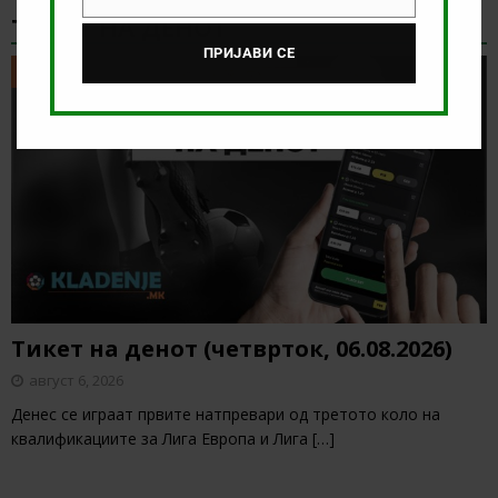
Email
ТИКЕТ НА ДЕНОТ
ПРИЈАВИ СЕ
ТИКЕТ НА ДЕНОТ
Тикет на денот (четврток, 06.08.2026)
август 6, 2026
Денес се играат првите натпревари од третото коло на
квалификациите за Лига Европа и Лига
[…]