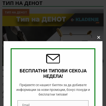
ТИП НА ДЕНОТ
ТИП НА ДЕНОТ
Clos
this
modu
БЕСПЛАТНИ ТИПОВИ СЕКОЈА
ТИП НА ДЕНОТ (06.08.2026, 17:00) ИНТЕР
НЕДЕЛА!
ТУРКУ – ВАДУС
август 6, 2026
Пријавете се нашиот билтен за да добивате
информации за нови промоции, бонус понуди и
Денес има солидна понуда за обложување, а ние ќе го
бесплатни типови!
анализираме дуелот од Конференциската лига
[…]
Email