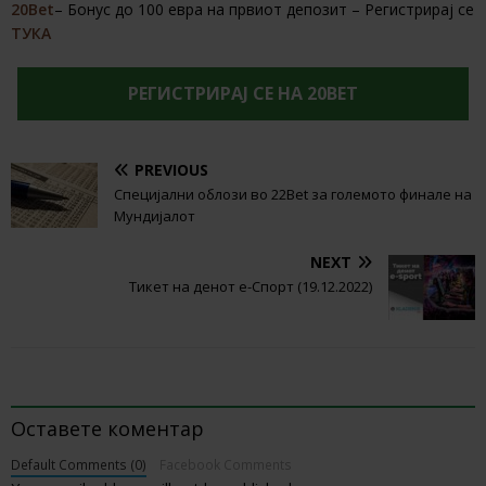
20Bet
– Бонус до 100 евра на првиот депозит – Регистрирај се
ТУКА
РЕГИСТРИРАЈ СЕ НА 20BET
PREVIOUS
Специјални облози во 22Bet за големото финале на
Мундијалот
NEXT
Тикет на денот е-Спорт (19.12.2022)
BE THE FIRST TO COMMENT
Оставете коментар
Default Comments (0)
Facebook Comments