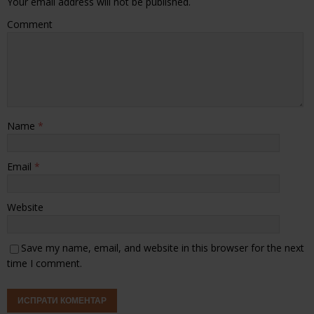
Your email address will not be published.
Comment
Name
*
Email
*
Website
Save my name, email, and website in this browser for the next
time I comment.