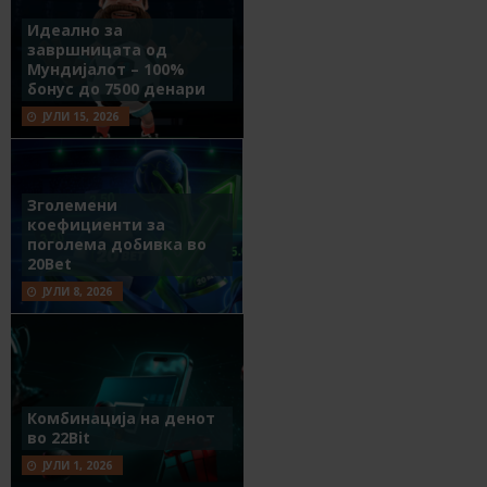
Идеално за
завршницата од
Мундијалот – 100%
бонус до 7500 денари
ЈУЛИ 15, 2026
Зголемени
коефициенти за
поголема добивка во
20Bet
ЈУЛИ 8, 2026
Комбинација на денот
во 22Bit
ЈУЛИ 1, 2026