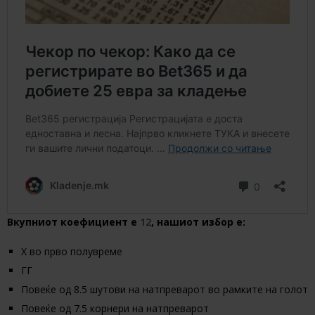
Вкупниот коефициент е
12
, нашиот избор е:
Х во прво полувреме
ГГ
Повеќе од 8.5 шутови на натпреварот во рамките на голот
Повеќе од 7.5 корнери на натпреварот