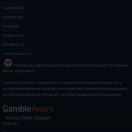
sportski.mk
rezultat.mk
kvota.mk
taratur.com
kladjenje.rs
casinobonus.rs
Учество во игри на среќа е дозволено за лица со 18+ години.
Играј одговорно!
Согласно Законот за игрите на среќа и за забавните игри не е
дозволено физичко лице да учествува во странски игри на среќа,
во кои влоговите се уплаќаат на територијата на Македонија.
Контакт