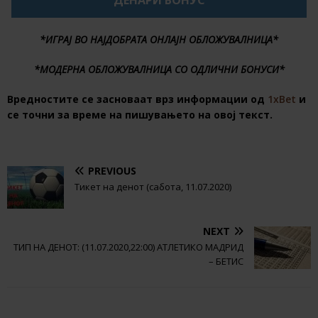
ДЕНАРИ БОНУС
*ИГРАЈ ВО НАЈДОБРАТА ОНЛАЈН ОБЛОЖУВАЛНИЦА*
*МОДЕРНА ОБЛОЖУВАЛНИЦА СО ОДЛИЧНИ БОНУСИ*
Вредностите се засноваат врз информации од
1xBet
и
се точни за време на пишувањето на овој текст.
PREVIOUS
Тикет на денот (сабота, 11.07.2020)
NEXT
ТИП НА ДЕНОТ: (11.07.2020,22:00) АТЛЕТИКО МАДРИД
– БЕТИС
BE THE FIRST TO COMMENT