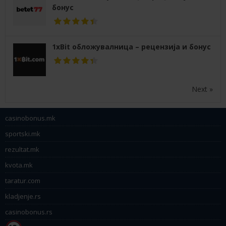
бонус
1xBit обложувалница – рецензија и бонус
Next »
casinobonus.mk
sportski.mk
rezultat.mk
kvota.mk
taratur.com
kladjenje.rs
casinobonus.rs