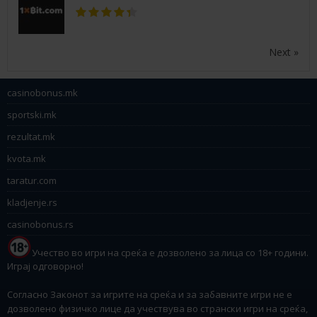
Next »
casinobonus.mk
sportski.mk
rezultat.mk
kvota.mk
taratur.com
kladjenje.rs
casinobonus.rs
Учество во игри на среќа е дозволено за лица со 18+ години.
Играј одговорно!
Согласно Законот за игрите на среќа и за забавните игри не е
дозволено физичко лице да учествува во странски игри на среќа,