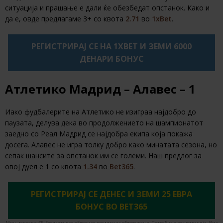
ситуација и прашање е дали ќе обезбедат опстанок. Како и
да е, овде предлагаме 3+ со квота
2.71
во
1xBet
.
РЕГИСТРИРАЈ СЕ НА 1XBET И ЗЕМИ 6000
ДЕНАРИ БОНУС
Атлетико Мадрид – Алавес – 1
Иако фудбалерите на Атлетико не изиграа најдобро до
паузата, делува дека во продолжението на шампионатот
заедно со Реал Мадрид се најдобра екипа која покажа
досега. Алавес не игра толку добро како минатата сезона, но
сепак шансите за опстанок им се големи. Наш предлог за
овој дуел е 1 со квота
1.34
во
Bet365
.
РЕГИСТРИРАЈ СЕ ДЕНЕС И ЗЕМИ 25 ЕВРА
БОНУС ВО BET365
Мин. депозит: €5. Бесплатните облози се кредити за обложување. Потребна е регистрација. Има