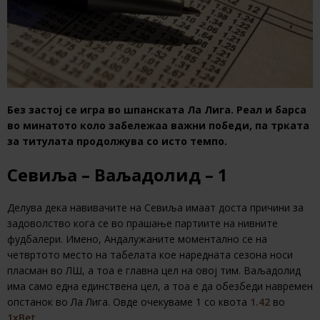
Без застој се игра во шпанската Ла Лига. Реал и барса
во минатото коло забележаа важни победи, па трката
за титулата продолжува со исто темпо.
Севиља – Ваљадолид – 1
Делува дека навивачите на Севиља имаат доста причини за
задоволство кога се во прашање партиите на нивните
фудбалери. Имено, Андалужаните моментално се на
четвртото место на табелата кое наредната сезона носи
пласман во ЛШ, а тоа е главна цел на овој тим. Ваљадолид
има само една единствена цел, а тоа е да обезбеди навремен
опстанок во Ла Лига. Овде очекуваме 1 со квота
1.42
во
1xBet
.