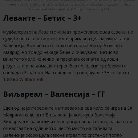
лимити за квоти, облози и плаќање. Добивките не го вклучуваат влогот од кредити. Има
временски лимити и правила. | 18+ | gambleaware.org #Ad
Леванте – Бетис – 3+
Фудбалерите на Леванте играат променливо оваа сезона, но
судејќи по се, опстанокот им е примарна цел за екипата од
Валенсија. Вом инатото коло беа поразени од Атлетико
Мадрид, но тоа до некаде беше и очекувано. Бетис во
минатото коло конечно ја прекинаа серијата од лоши
резултати и на домашен терен без поголеми проблеми го
совладаа Еспањол. Наш предлог за овој дуел е 3+ со квота
1.80
во
William Hill
.
Виљареал – Валенсија – ГГ
Eден од најинтересните натпревар на ова коло се игра на Ел
Мадригал каде што Виљареал ја дочекува Валенсија.
Виљареал игра исклучително добро оваа сезона, па затоа и
се наоѓаат на одличното шесто место на табелата.
Валенсија скоро цела сезона играат по системот топло