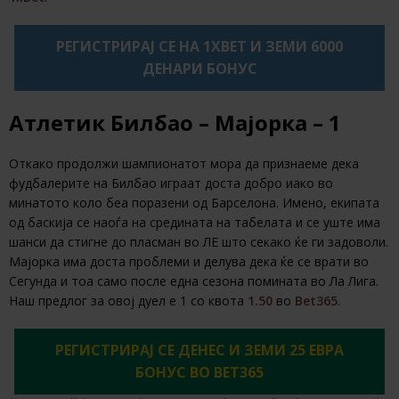
РЕГИСТРИРАЈ СЕ НА 1XBET И ЗЕМИ 6000
ДЕНАРИ БОНУС
Атлетик Билбао – Мајорка – 1
Откако продолжи шампионатот мора да признаеме дека
фудбалерите на Билбао играат доста добро иако во
минатото коло беа поразени од Барселона. Имено, екипата
од баскија се наоѓа на средината на табелата и се уште има
шанси да стигне до пласман во ЛЕ што секако ќе ги задоволи.
Мајорка има доста проблеми и делува дека ќе се врати во
Сегунда и тоа само после една сезона помината во Ла Лига.
Наш предлог за овој дуел е 1 со квота
1.50
во
Bet365
.
РЕГИСТРИРАЈ СЕ ДЕНЕС И ЗЕМИ 25 ЕВРА
БОНУС ВО BET365