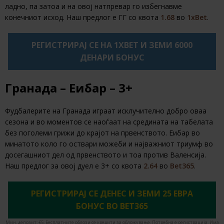
ладно, па затоа и на овој натпревар го избегнавме
конечниот исход. Наш предлог е ГГ со квота
1.68
во
1xBet
.
РЕГИСТРИРАЈ СЕ НА 1XBET И ЗЕМИ 6000
ДЕНАРИ БОНУС
Гранада – Еибар – 3+
Фудбалерите на Гранада играат исклучително добро оваа
сезона и во моментов се наоѓаат на средината на табелата
без поголеми грижи до крајот на првенството. Еибар во
минатото коло го оствари можеби и најважниот триумф во
досегашниот дел од првенството и тоа против Валенсија.
Наш предлог за овој дуел е 3+ со квота
2.64
во
Bet365
.
РЕГИСТРИРАЈ СЕ ДЕНЕС И ЗЕМИ 25 ЕВРА
БОНУС ВО BET365
Мин. депозит: €5. Бесплатните облози се кредити за обложување. Потребна е регистрација. Има