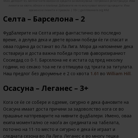
Мин. депозит: €5. Бесплатните облози се кредити за обложување. Потребна е регистрација. Има
лимити за квоти, облози и плаќање. Добивките не го вклучуваат влогот од кредити. Има
временски лимити и правила. | 18+ | gambleaware.org #Ad
Селта – Барселона – 2
Фудбалерите на Селта играа фантастично во последно
време, а делува дека и двете врзани победи ќе ги спасат и
оваа година да останат во Ла Лига. Мора да напомнеме дека
остварија и доста важна победа против фаворизираниот
Сосиедад со 0-1. Барселона не е истата од пред неколку
години, но секако тоа не ги отпишува од трката за титулата.
Наш предлог без двоумење е 2 со квота
1.61
во
William Hill
.
Осасуна – Леганес – 3+
Кога се ќе се собере и одземе, сигурно е дека фановите на
Осасуна имаат доста причини за задоволство кога се во
прашање натпреварите на нивните фудбалери. Имено, оваа
екипа моментално се наоѓа ан средината на табелата,
поточно на 11-то место и сигурно е дека ќе играат и
следната сезона во Ла Лига. Леганес е во многу тешка