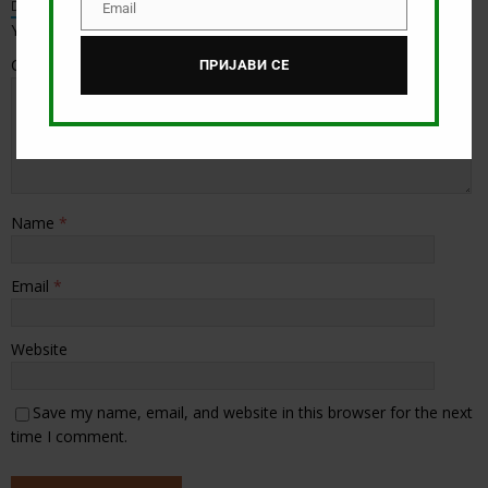
Default Comments (0)
Facebook Comments
Email
Email
Your email address will not be published.
Comment
ПРИЈАВИ СЕ
Name
*
Email
*
Website
Save my name, email, and website in this browser for the next
time I comment.