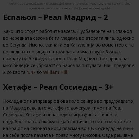
лимити за квоти, облози и плаќање. Добивките не го вклучуваат влогот од кредити. Има
временски лимити и правила. | 18+ | gambleaware.org #Ad
Еспањол – Реал Мадрид – 2
Како што стојат работите засега, фудбалерите на Еспањол
во наредната сезона ќе ги гледаме во втората лига, односно
во Сегунда. Имено, екипата од Каталонија во моментов е на
последната позиција на табелата и имаат дури 8 бода
помалку од безбедната зона. Реал Мадрид е без право на
кикс бидејќи се „бркаат“ со Барса за титулата. Наш предлог е
2 со квота
1.47
во
William Hill
.
Хетафе – Реал Сосиедад – 3+
Последниот натпревар од ова коло се игра во предградието
на Мадрид каде што Хетафе го дочекува тимот на Реал
Сосиедад. Хетафе и оваа година игра фантастично, а
најдобро тоа го докажува фантастичното петто место кое
на крајот на сезоната носи пласман во ЛЕ. Сосиедад не личи
на себе после паузата и прави многу киксови. Овде решивме