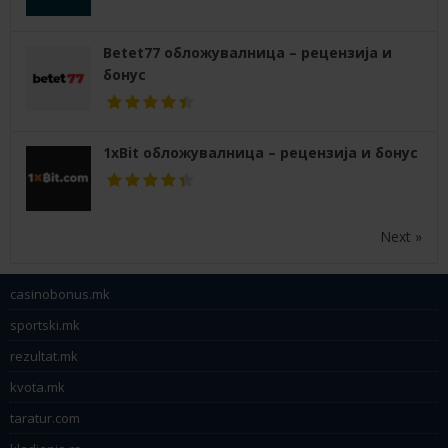
Betet77 обложувалница – рецензија и
бонус
1xBit обложувалница – рецензија и бонус
Next »
casinobonus.mk
sportski.mk
rezultat.mk
kvota.mk
taratur.com