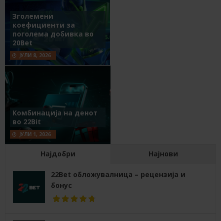
Зголемени
коефициенти за
поголема добивка во
20Bet
ЈУЛИ 8, 2026
Комбинација на денот
во 22Bit
ЈУЛИ 1, 2026
Најдобри
Најнови
22Bet обложувалница – рецензија и
бонус