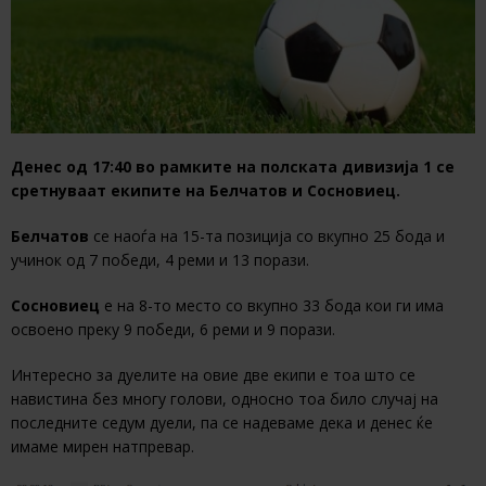
Денес од 17:40 во рамките на полската дивизија 1 се
сретнуваат екипите на Белчатов и Сосновиец.
Белчатов
се наоѓа на 15-та позиција со вкупно 25 бода и
учинок од 7 победи, 4 реми и 13 порази.
Сосновиец
е на 8-то место со вкупно 33 бода кои ги има
освоено преку 9 победи, 6 реми и 9 порази.
Интересно за дуелите на овие две екипи е тоа што се
навистина без многу голови, односно тоа било случај на
последните седум дуели, па се надеваме дека и денес ќе
имаме мирен натпревар.