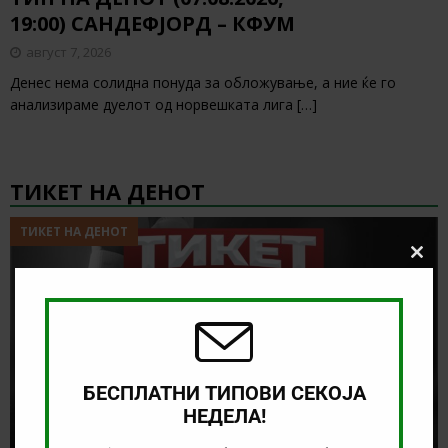
19:00) САНДЕФЈОРД – КФУМ
август 7, 2026
Денес нема солидна понуда за обложување, а ние ќе го
анализираме дуелот од норвешката лига
[…]
ТИКЕТ НА ДЕНОТ
ТИКЕТ НА ДЕНОТ
Clos
this
modu
БЕСПЛАТНИ ТИПОВИ СЕКОЈА
НЕДЕЛА!