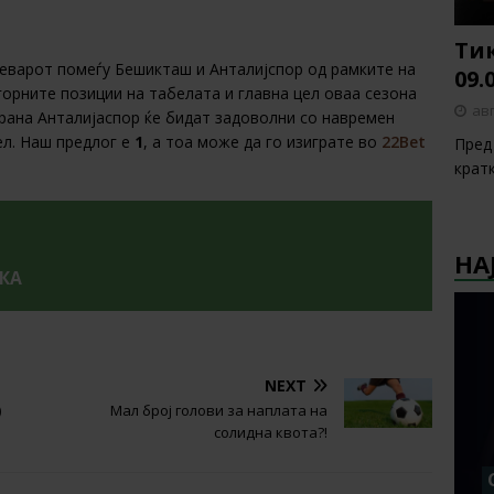
Тик
реварот помеѓу Бешикташ и Анталијспор од рамките на
09.
горните позиции на табелата и главна цел оваа сезона
авг
страна Анталијаспор ќе бидат задоволни со навремен
цел. Наш предлог е
1
,
а тоа може да го изиграте во
22Bet
Пред 
крат
НА
УКА
NEXT
)
Мал број голови за наплата на
солидна квота?!