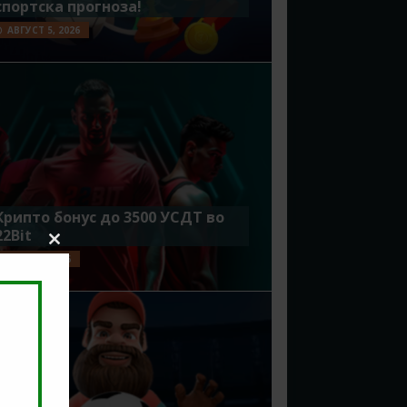
спортска прогноза!
АВГУСТ 5, 2026
Крипто бонус до 3500 УСДТ во
22Bit
Close
ЈУЛИ 29, 2026
this
module