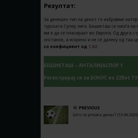
Резултат:
За денешен тип на денот го избравме натп
турската Супер лига. Бешикташ се наоѓа на 
им е да се пласираат во Европа. Од друга 
опстанок, а искрено и не се далеку од таа 
со коефициент од
1.62
.
БЕШИКТАШ – АНТАЛИЈАСПОР 1
Регистрирај се за БОНУС во 22Bet Т
PREVIOUS
Што се уплаќа денес? (13.06.2020