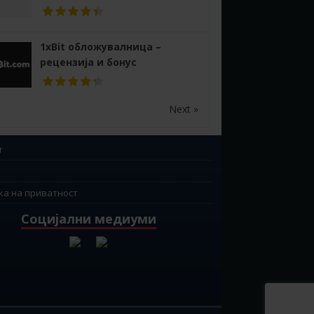
1xBit обложувалница –
рецензија и бонус
Next »
т
ка на приватност
Социјални медиуми