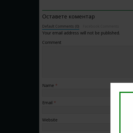
BE THE FIRST TO COMMENT
Оставете коментар
Default Comments (0)
Facebook Comments
Your email address will not be published.
Comment
Name
*
Email
*
Website