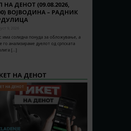
 НА ДЕНОТ (09.08.2026,
:00) ВОЈВОДИНА – РАДНИК
РДУЛИЦА
уст 9, 2026
с има солидна понуда за обложување, а
ќе го анализираме дуелот од српската
рлига
[…]
КЕТ НА ДЕНОТ
ЕТ НА ДЕНОТ