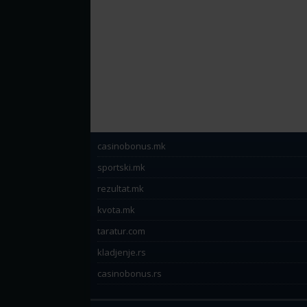
casinobonus.mk
sportski.mk
rezultat.mk
kvota.mk
taratur.com
kladjenje.rs
casinobonus.rs