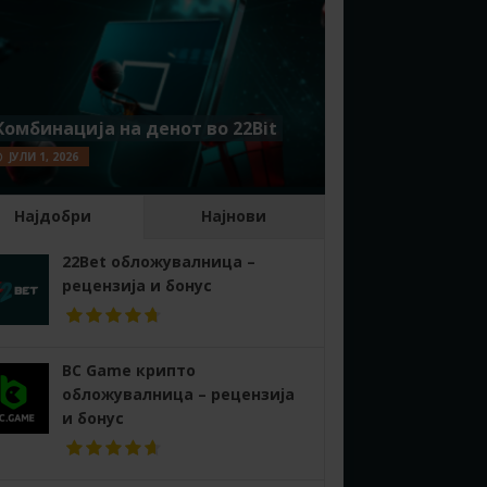
Комбинација на денот во 22Bit
ЈУЛИ 1, 2026
Најдобри
Најнови
22Bet обложувалница –
рецензија и бонус
BC Game крипто
обложувалница – рецензија
и бонус