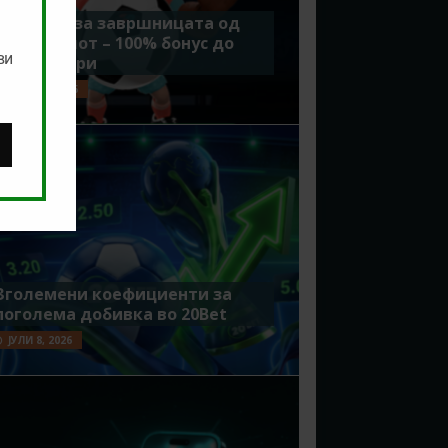
Идеално за завршницата од
Мундијалот – 100% бонус до
ви
7500 денари
ЈУЛИ 15, 2026
Зголемени коефициенти за
поголема добивка во 20Bet
ЈУЛИ 8, 2026