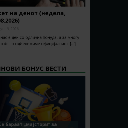
ет на денот (недела,
08.2026)
уст 9, 2026
нас е ден со одлична понуда, а за многу
ко ќе го одбележиме официјалниот
[…]
ЈНОВИ БОНУС ВЕСТИ
Се бараат „мајстори“ за