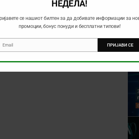
НЕДЕЛА!
rowser for the next time I comment.
ријавете се нашиот билтен за да добивате информации за но
промоции, бонус понуди и бесплатни типови!
Email
ПРИЈАВИ СЕ
mail