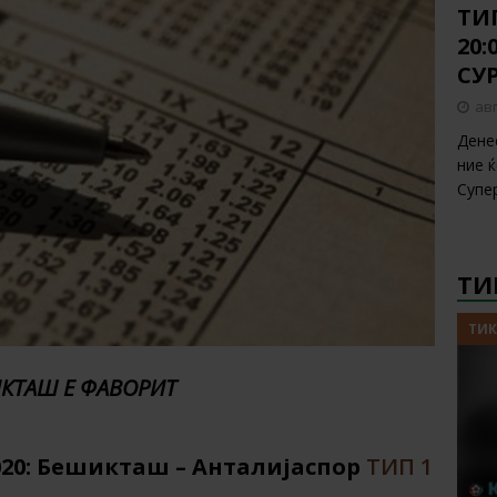
ТИП
20
СУ
авг
Дене
ние 
Супе
ТИ
ТИК
КТАШ Е ФАВОРИТ
.2020: Бешикташ – Анталијаспор
ТИП 1