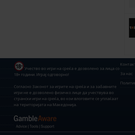
Контак
Учество во игри на среќа е дозволено за лица со
За нас
18+ години. Играј одговорно!
Полити
Согласно Законот за игрите на среќа и за забавните
игри не е дозволено физичко лице да учествува во
странски игри на среќа, во кои влоговите се уплаќаат
на територијата на Македонија.