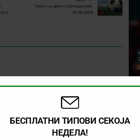
:
Тикет на денот (понеделник,
а со
01.06.2020)
БЕСПЛАТНИ ТИПОВИ СЕКОЈА
НЕДЕЛА!