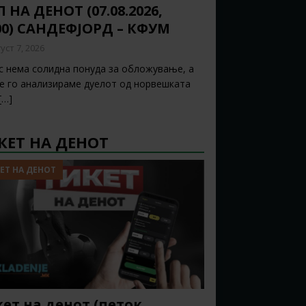
 НА ДЕНОТ (07.08.2026,
00) САНДЕФЈОРД – КФУМ
уст 7, 2026
с нема солидна понуда за обложување, а
ќе го анализираме дуелот од норвешката
[…]
КЕТ НА ДЕНОТ
ЕТ НА ДЕНОТ
ет на денот (петок,