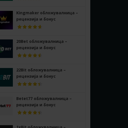
Kingmaker обложувалница –
рецензија и бонус
20Bet обложувалница –
рецензија и бонус
22Bit обложувалница –
рецензија и бонус
Betet77 обложувалница –
рецензија и бонус
1xBit обложувалница –