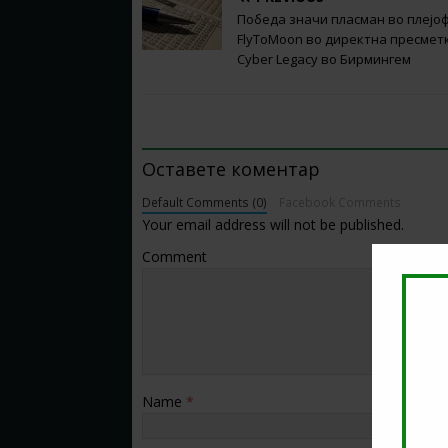
Победа значи пласман во плејоф
FlyToMoon во директна пресметк
Cyber Legacy во Бирмингем
BE THE FIRST TO COMMENT
Оставете коментар
Default Comments (0)
Facebook Comments
Your email address will not be published.
Comment
Name
*