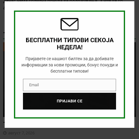
Clos
Денес нема солидна понуда за обложување, а ние ќе го
this
анализираме дуелот од норвешката лига
[…]
modu
ТИКЕТ НА ДЕНОТ
БЕСПЛАТНИ ТИПОВИ СЕКОЈА
НЕДЕЛА!
ТИКЕТ НА ДЕНОТ
Пријавете се нашиот билтен за да добивате
информации за нови промоции, бонус понуди и
бесплатни типови!
Email
Email
ПРИЈАВИ СЕ
Тикет на денот (петок, 07.08.2026)
август 7, 2026