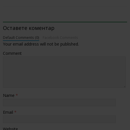
BE THE FIRST TO COMMENT
Оставете коментар
Default Comments (0)
Facebook Comments
Your email address will not be published.
Comment
Name
*
Email
*
Website