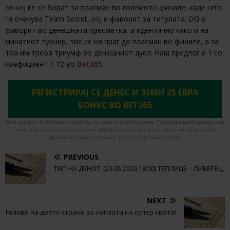
со кој ќе се борат за пласман во големото финале, каде што
ги очекува Team Secret, кој е фаворит за титулата. OG е
фаворит во денешната пресметка, а идентично како и на
минатиот турнир, тие се на праг до пласман во финале, а за
тоа им треба триумф во денешниот дуел. Наш предлог е 1 со
коефициент
1.72
во
Bet365
.
РЕГИСТРИРАЈ СЕ ДЕНЕС И ЗЕМИ 25 ЕВРА
БОНУС ВО BET365
Мин. депозит: €5. Бесплатните облози се кредити за обложување. Потребна е регистрација. Има
лимити за квоти, облози и плаќање. Добивките не го вклучуваат влогот од кредити. Има
временски лимити и правила. | 18+ | gambleaware.org #Ad
PREVIOUS
ТИП НА ДЕНОТ: (23.05.2020,18:00) ТЕПЛИЦЕ – ЛИБЕРЕЦ
NEXT
Голови на двете страни за наплата на супер квота!