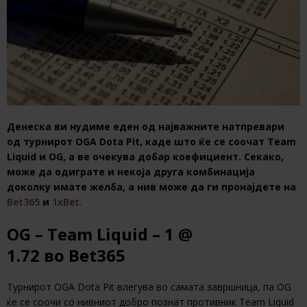
Денеска ви нудиме еден од најважните натпревари
од турнирот OGA Dota Pit, каде што ќе се соочат Team
Liquid и OG, а ве очекува добар коефициент. Секако,
може да одиграте и некоја друга комбинација
доколку имате желба, а нив може да ги пронајдете на
Bet365
и
1xBet
.
OG – Team Liquid – 1 @
1.72 во
Bet365
Турнирот OGA Dota Pit влегува во самата завршница, па OG
ќе се соочи со нивниот добро познат противник Team Liquid