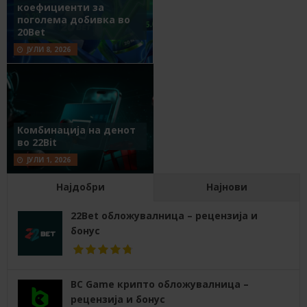
коефициенти за
поголема добивка во
20Bet
ЈУЛИ 8, 2026
Комбинација на денот
во 22Bit
ЈУЛИ 1, 2026
Најдобри
Најнови
22Bet обложувалница – рецензија и
бонус
BC Game крипто обложувалница –
рецензија и бонус