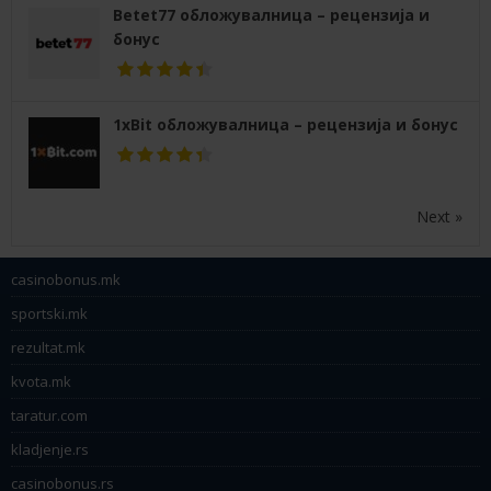
Betet77 обложувалница – рецензија и
бонус
1xBit обложувалница – рецензија и бонус
Next »
casinobonus.mk
sportski.mk
rezultat.mk
kvota.mk
taratur.com
kladjenje.rs
casinobonus.rs