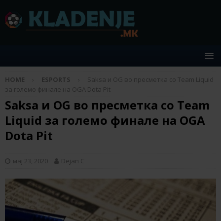
HOME
ESPORTS
Saksa и OG во пресметка со Team Liquid
за големо финале на OGA Dota Pit
Saksa и OG во пресметка со Team
Liquid за големо финале на OGA
Dota Pit
мај 23, 2020
Dejan C