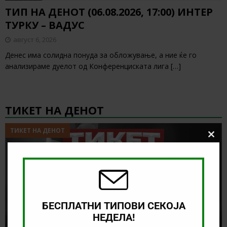
ТИП НА ДЕНОТ (06.08.2026, 17:00) ИНТЕР
ТУРКУ – ВАДУС
август 6, 2026
Денес има солидна понуда за обложување, а ние ќе го
анализираме дуелот од Конференциската лига
[…]
ТИКЕТ НА ДЕНОТ
ТИКЕТ НА ДЕНОТ
Clos
this
modu
БЕСПЛАТНИ ТИПОВИ СЕКОЈА
НЕДЕЛА!