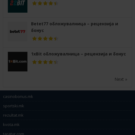
Betet77 обложувалница – рецензија и
бонус
1xBit обложувалница – рецензија и бонус
Next »
casinobonus.mk
sportski.mk
rezultat.mk
kvota.mk
taratur.com