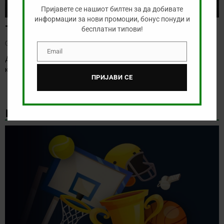
Пријавете се нашиот билтен за да добивате
информации за нови промоции, бонус понуди и
Тикет на денот (четврток, 06.08.2026)
бесплатни типови!
август 6, 2026
Email
Email
Денес се играат првите натпревари од третото коло на
квалификациите за Лига Европа и Лига
[…]
ПРИЈАВИ СЕ
НАЈНОВИ БОНУС ВЕСТИ