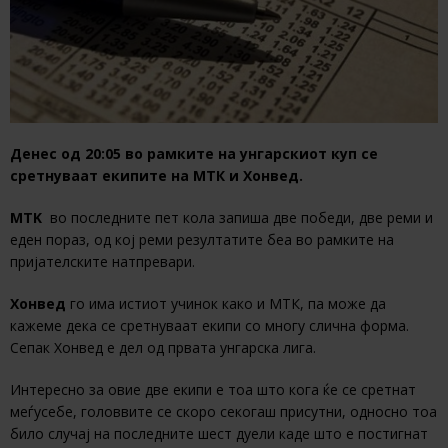
Денес од 20:05 во рамките на унгарскиот куп се
сретнуваат екипите на МТК и Хонвед.
MTK
во последните пет кола запиша две победи, две реми и
еден пораз, од кој реми резултатите беа во рамките на
пријателските натпревари.
Хонвед
го има истиот учинок како и МТК, па може да
кажеме дека се сретнуваат екипи со многу слична форма.
Сепак Хонвед е дел од првата унгарска лига.
Интересно за овие две екипи е тоа што кога ќе се сретнат
меѓусебе, головвите се скоро секогаш присутни, односно тоа
било случај на последните шест дуели каде што е постигнат