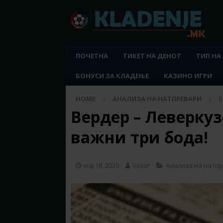
ПОЧЕТНА
ТИКЕТ НА ДЕНОТ
ТИП НА
БОНУСИ ЗА КЛАДЕЊЕ
КАЗИНО ИГРИ
HOME
АНАЛИЗА НА НАТПРЕВАРИ
В
Вердер – Леверкуз
важни три бода!
мај 18, 2020
Viktor
Анализа на натп