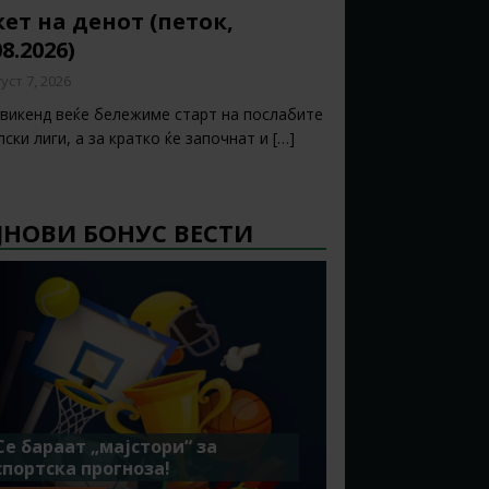
ет на денот (петок,
08.2026)
уст 7, 2026
 викенд веќе бележиме старт на послабите
ски лиги, а за кратко ќе започнат и
[…]
ЈНОВИ БОНУС ВЕСТИ
Се бараат „мајстори“ за
спортска прогноза!