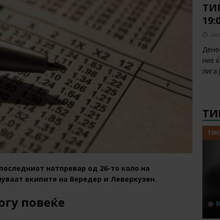
ТИП
19:
авг
Дене
ние 
лига
ТИ
ТИК
 последниот натпревар од 26-то коло на
нуваат екипите на Вередер и Леверкузен.
огу повеќе