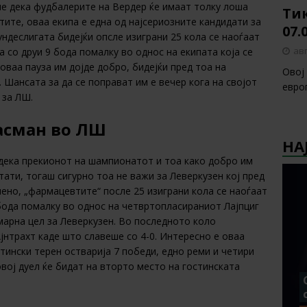
ше дека фудбалерите на Вердер ќе имаат толку лоша
Тик
тите, оваа екипа е една од најсериозните кандидати за
07.
ундеслигата бидејќи опсле изиграни 25 кола се наоѓаат
авг
 со друи 9 бода помалку во однос на екипата која се
 оваа пауза им дојде добро, бидејќи пред тоа на
Овој
 Шансата за да се поправат им е вечер кога на својот
европ
 за ЛШ.
ласман во ЛШ
НА
дека прекионот на шампионатот и тоа како добро им
ати, тогаш сигурно тоа не важи за Леверкузен кој пред
ено, „фармацевтите“ после 25 изиграни кола се наоѓаат
бода помалку во однос на четвртопласираниот Лајпциг
марна цел за Леверкузен. Во последното коло
нтрахт каде што славеше со 4-0. Интересно е оваа
тински терен остварија 7 победи, едно реми и четири
овој дуел ќе бидат на вторто место на гостинската