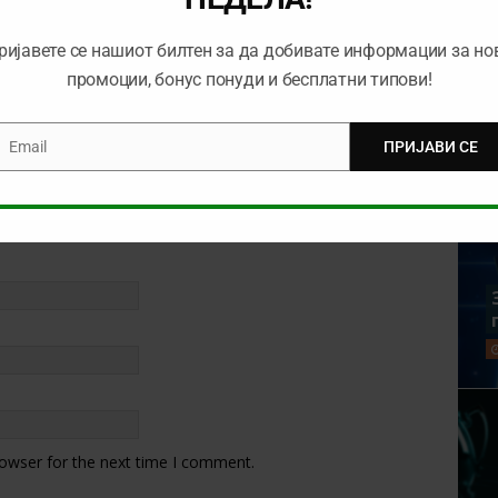
ријавете се нашиот билтен за да добивате информации за но
промоции, бонус понуди и бесплатни типови!
Email
ПРИЈАВИ СЕ
mail
rowser for the next time I comment.