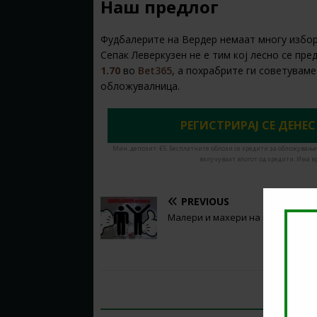
Наш предлог
Фудбалерите на Вердер немаат многу избор 
Сепак Леверкузен не е тим кој лесно се пре
1.70
во
Bet365
, а похрабрите ги советувам
обложувалница.
РЕГИСТРИРАЈ СЕ ДЕНЕС
Мин. депозит: €5. Бесплатните облози се кредити за обложување
вклучуваат влогот од кредити. Има в
PREVIOUS
Малери и махери на колото
BE THE FIRST TO COMMENT