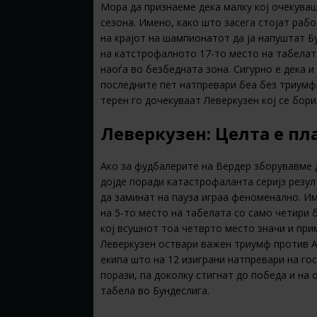
Мора да признаеме дека малку кој очекува
сезона. Имено, како што засега стојат рабо
на крајот на шампионатот да ја напуштат Б
на катстрофалното 17-то место на табелата
наоѓа во безбедната зона. Сигурно е дека и
последните пет натпревари беа без триумф.
терен го дочекуваат Леверкузен кој се бори
Леверкузен: Целта е п
Ако за фудбалерите на Вердер зборувавме 
дојде поради катастрофаланта серијз резулт
да заминат на пауза играа феноменално. Им
на 5-то место на табелата со само четири 
кој всушнот тоа четврто место значи и при
Леверкузен оствари важен триумф против Ај
екипа што на 12 изиграни натпревари на гос
порази, па доколку стигнат до победа и на 
табела во Бундеслига.