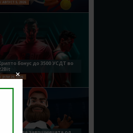
АВГУСТ 5, 2026
Крипто бонус до 3500 УСДТ во
22Bit
ЈУЛИ 29, 2026
Close
this
module
Идеално за завршницата од