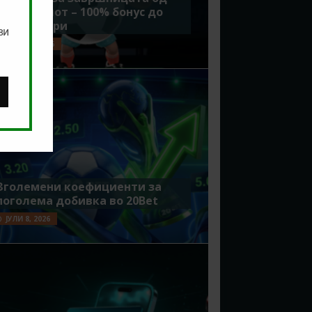
Мундијалот – 100% бонус до
7500 денари
ви
ЈУЛИ 15, 2026
Зголемени коефициенти за
поголема добивка во 20Bet
ЈУЛИ 8, 2026