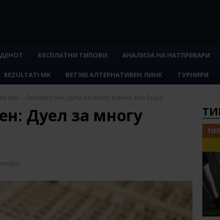
 ДЕНОТ
БЕСПЛАТНИ ТИПОВИ
АНАЛИЗА НА НАТПРЕВАРИ
REZULTATI MK
BET365 АЛТЕРНАТИВЕН ЛИНК
ТУРНИРИ
ердер – Леверкузен: Дуел за многу важни три бода!
ТИ
ен: Дуел за многу
ТИП
ревари