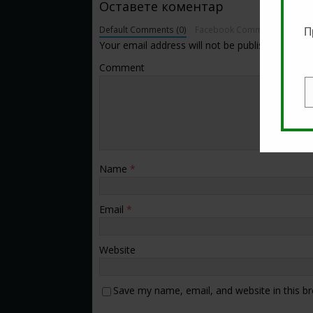
Оставете коментар
Default Comments (0)
Facebook Comments
П
Your email address will not be published.
Comment
E
Name
*
Email
*
Website
Save my name, email, and website in this b