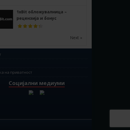
1xBit обложувалница –
рецензија и бонус
Next »
т
ка на приватност
Социјални медиуми