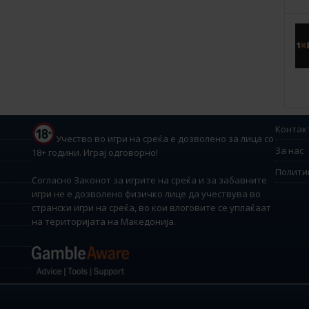
Контак
Учество во игри на среќа е дозволено за лица со
За нас
18+ години. Играј одговорно!
Полити
Согласно Законот за игрите на среќа и за забавните
игри не е дозволено физичко лице да учествува во
странски игри на среќа, во кои влоговите се уплаќаат
на територијата на Македонија.