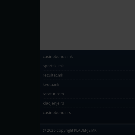
casinobonus.mk
sportski.mk
rezultat.mk
kvota.mk
taratur.com
kladjenje.rs
casinobonus.rs
@ 2026 Copyright KLADENJE.MK