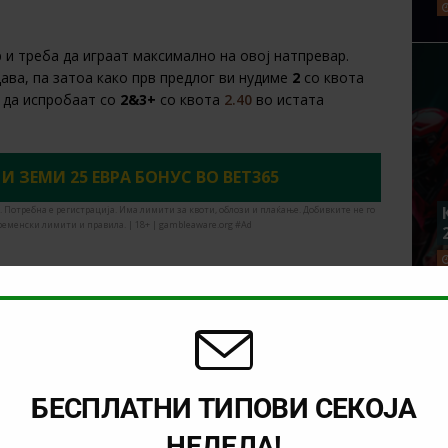
и треба да играат максимално на овој натпревар.
дава, па затоа како прв предлог ви нудиме
2
со квота
е да испробаат со
2&3+
со квота
2.40
во истата
 И ЗЕМИ 25 ЕВРА БОНУС ВО BET365
. Потребна е регистрација. Има лимити за квоти, облози и плаќање. Добивките не го
ременски лимити и правила. | 18+ | gambleaware.org #Ad
NEXT
Фудбалот го „победи“
коронавирусот: Еве кога
започнуваат фудбалските лиги!
БЕСПЛАТНИ ТИПОВИ СЕКОЈА
НЕДЕЛА!