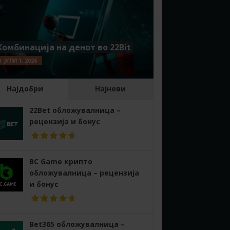
Комбинација на денот во 22Bit
ЈУЛИ 1, 2026
Најдобри
Најнови
22Bet обложувалница –
рецензија и бонус
BC Game крипто
обложувалница – рецензија
и бонус
Bet365 обложувалница –