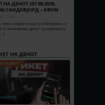
 НА ДЕНОТ (07.08.2026,
00) САНДЕФЈОРД – КФУМ
уст 7, 2026
с нема солидна понуда за обложување, а
ќе го анализираме дуелот од норвешката
[…]
КЕТ НА ДЕНОТ
ЕТ НА ДЕНОТ