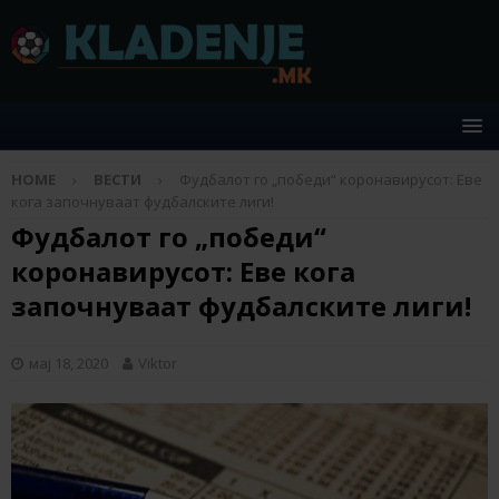
HOME
ВЕСТИ
Фудбалот го „победи“ коронавирусот: Еве
кога започнуваат фудбалските лиги!
Фудбалот го „победи“
коронавирусот: Еве кога
започнуваат фудбалските лиги!
мај 18, 2020
Viktor