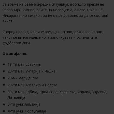
За време на оваа вонредна ситуација, воопшто прекин не
направија шампионатите на Белорусија, а исто така и на
Никарагва, но секако тоа не беше доволно за да се состави
тикет.
Според последните информации во продолжение на овој
текст ќе ви напишеме кога започнуваат и останатите
фудбалски лиги.
Официјално:
19-ти мај: Естонија
23-ти мај: Унгарија и Чешка
28-ми мај: Данска
29-ти мај: Австрија и Полска
30-ти мај: Србија, Црна Гора, Хрватска, Израел, Украина,
Литванија
3-ти јуни: Албанија
4-ти јуни: Португалија