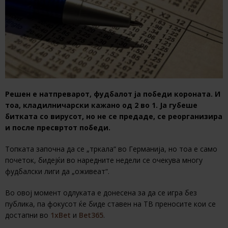
Решен е натпреварот, фудбалот ја победи короната. И
тоа, кладилничарски кажано од 2 во 1. Ја губеше
битката со вирусот, но не се предаде, се реорганизира
и после пресвртот победи.
Топката започна да се „тркала“ во Германија, но тоа е само
почеток, бидејќи во наредните недели се очекува многу
фудбалски лиги да „оживеат“.
Во овој момент одлуката е донесена за да се игра без
публика, па фокусот ќе биде ставен на ТВ преносите кои се
достапни во
1xBet
и
Bet365
.