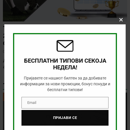
Clos
ТИП НА ДЕНОТ (09.08.2026,
this
modu
20:00) ВОЈВОДИНА – РАДНИК
СУРДУЛИЦА
август 9, 2026
БЕСПЛАТНИ ТИПОВИ СЕКОЈА
Денес има солидна понуда за обложување, а ние ќе го
анализираме дуелот од српската Суперлига
[…]
НЕДЕЛА!
Пријавете се нашиот билтен за да добивате
ТИКЕТ НА ДЕНОТ
информации за нови промоции, бонус понуди и
бесплатни типови!
ТИКЕТ НА ДЕНОТ
Email
Email
ПРИЈАВИ СЕ