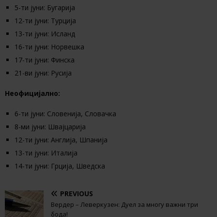
5-ти јуни: Бугарија
12-ти јуни: Турција
13-ти јуни: Исланд
16-ти јуни: Норвешка
17-ти јуни: Финска
21-ви јуни: Русија
Неофицијално:
6-ти јуни: Словенија, Словачка
8-ми јуни: Швајцарија
12-ти јуни: Англија, Шпанија
13-ти јуни: Италија
14-ти јуни: Грција, Шведска
PREVIOUS
Вердер – Леверкузен: Дуел за многу важни три
бода!