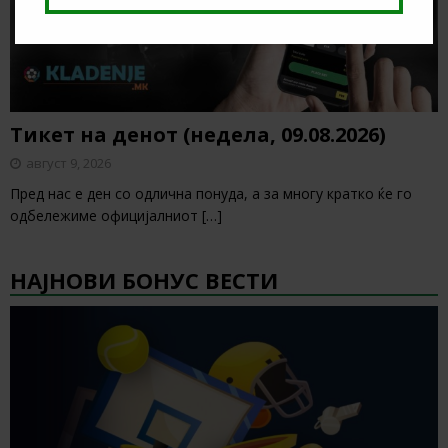
Тикет на денот (недела, 09.08.2026)
август 9, 2026
Пред нас е ден со одлична понуда, а за многу кратко ќе го
одбележиме официјалниот
[…]
НАЈНОВИ БОНУС ВЕСТИ