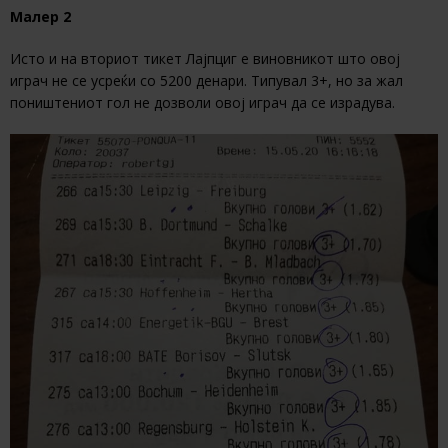
Малер 2
Исто и на вториот тикет Лајпциг е виновникот што овој
играч не се усреќи со 5200 денари. Типувал 3+, но за жал
поништениот гол не дозволи овој играч да се израдува.