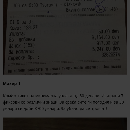
Махер 1
Комбо тикет за минимална уплата од 30 денари. Изиграни 7
фиксови со различни знаци. За среќа сите ги погодил и за 30
денари си доби 8700 денари. За убаво да се трошат!