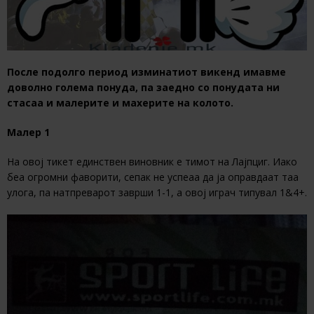
После подолго период изминатиот викенд имавме
доволно голема понуда, па заедно со понудата ни
стасаа и малерите и махерите на колото.
Малер 1
На овој тикет единствен виновник е тимот на Лајпциг. Иако
беа огромни фаворити, сепак не успеаа да ја оправдаат таа
улога, па натпреварот заврши 1-1, а овој играч типувал 1&4+.