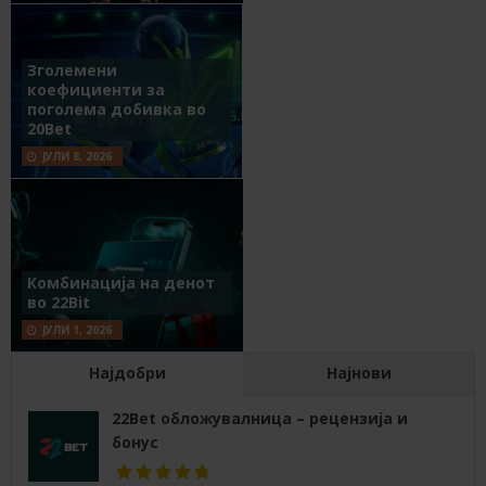
Зголемени
коефициенти за
поголема добивка во
20Bet
ЈУЛИ 8, 2026
Комбинација на денот
во 22Bit
ЈУЛИ 1, 2026
Најдобри
Најнови
22Bet обложувалница – рецензија и
бонус