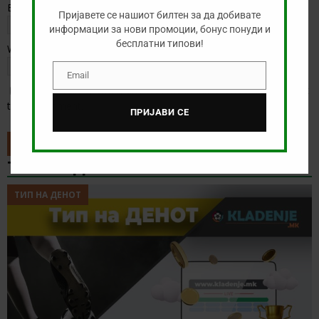
Email
*
Пријавете се нашиот билтен за да добивате
информации за нови промоции, бонус понуди и
бесплатни типови!
Website
Email
Email
Save my name, email, and website in this browser for the next
time I comment.
ПРИЈАВИ СЕ
ТИП НА ДЕНОТ
ТИП НА ДЕНОТ