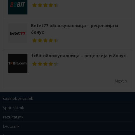
Betet77 обложувалница – рецензија и
бонус
1xBit обложувалница – рецензија и бонус
Next »
casinobonus.mk
sportski.mk
rezultat.mk
kvota.mk