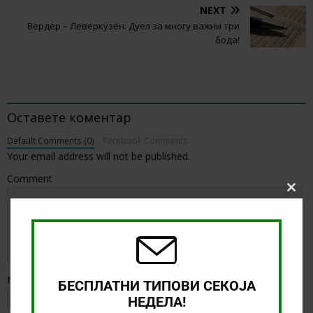
NEXT
Вердер – Леверкузен: Дуел за многу важни три
бода!
BE THE FIRST TO COMMENT
Оставете коментар
Default Comments (0)
Facebook Comments
Your email address will not be published.
Comment
Clos
this
modu
Name
*
БЕСПЛАТНИ ТИПОВИ СЕКОЈА
НЕДЕЛА!