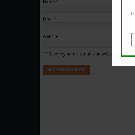
Name
*
П
Email
*
Website
E
Save my name, email, and website in this b