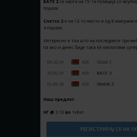
БАТЕ 2
се наоѓа на 15-та позиција со вкупно
порази.
Слатск 2
е на 12-то место и од 8 изиграни 
4 порази.
Интересно е тоа што на последните три меѓ
па ако и денес биде така ќе наплатиме супе
Наш предлог:
НГ @
3.10
во
1xBet
РЕГИСТРИРАЈ СЕ НА 1