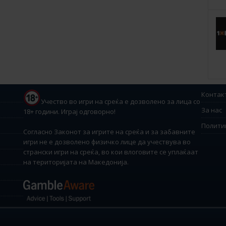
Контак
Учество во игри на среќа е дозволено за лица со
За нас
18+ години. Играј одговорно!
Полити
Согласно Законот за игрите на среќа и за забавните
игри не е дозволено физичко лице да учествува во
странски игри на среќа, во кои влоговите се уплаќаат
на територијата на Македонија.