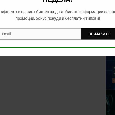
ријавете се нашиот билтен за да добивате информации за но
промоции, бонус понуди и бесплатни типови!
Email
ПРИЈАВИ СЕ
mail
rowser for the next time I comment.