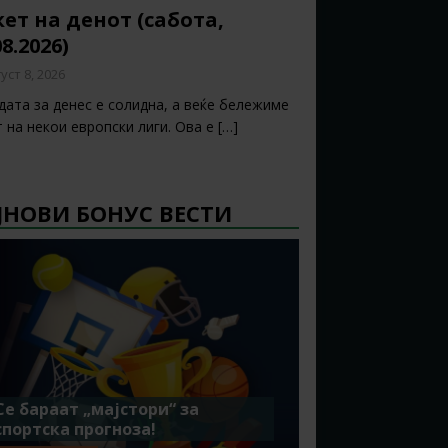
ет на денот (сабота,
08.2026)
уст 8, 2026
дата за денес е солидна, а веќе бележиме
т на некои европски лиги. Ова е
[…]
ЈНОВИ БОНУС ВЕСТИ
Се бараат „мајстори“ за
спортска прогноза!