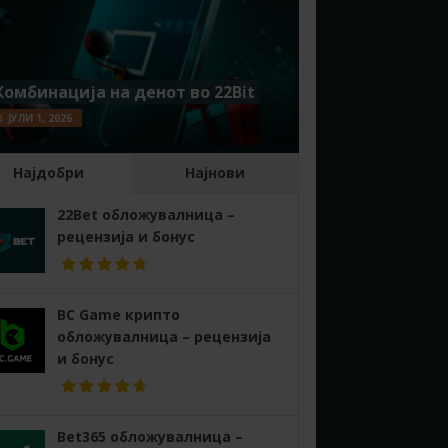
Комбинација на денот во 22Bit
ЈУЛИ 1, 2026
Најдобри
Најнови
22Bet обложувалница –
рецензија и бонус
BC Game крипто
обложувалница – рецензија
и бонус
Bet365 обложувалница –