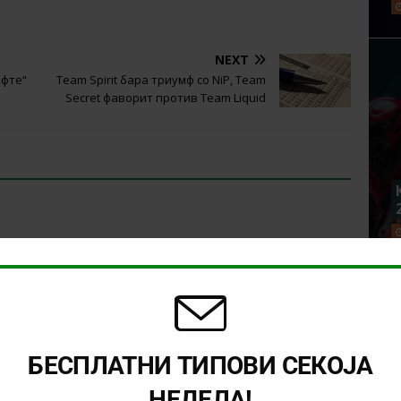
NEXT
ефте“
Team Spirit бара триумф со NiP, Team
Secret фаворит против Team Liquid
БЕСПЛАТНИ ТИПОВИ СЕКОЈА
НЕДЕЛА!