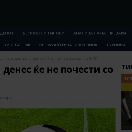
 ДЕНОТ
БЕСПЛАТНИ ТИПОВИ
АНАЛИЗА НА НАТПРЕВАРИ
REZULTATI MK
BET365 АЛТЕРНАТИВЕН ЛИНК
ТУРНИРИ
али традицијата денес ќе не почести со квота 3.10?
ТИ
денес ќе не почести со
ТИП
ревари