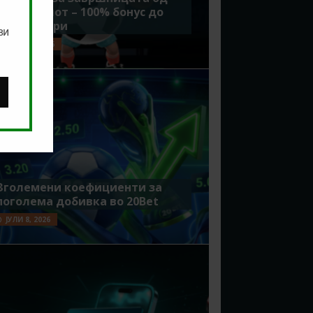
Мундијалот – 100% бонус до
7500 денари
ви
ЈУЛИ 15, 2026
Зголемени коефициенти за
поголема добивка во 20Bet
ЈУЛИ 8, 2026