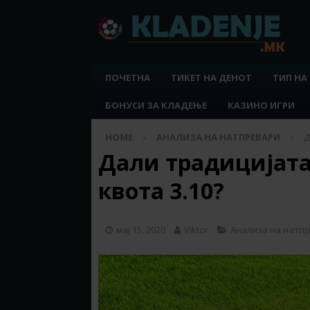
ПОЧЕТНА
ТИКЕТ НА ДЕНОТ
ТИП НА
БОНУСИ ЗА КЛАДЕЊЕ
КАЗИНО ИГРИ
HOME
АНАЛИЗА НА НАТПРЕВАРИ
Д
Дали традицијата 
квота 3.10?
мај 15, 2020
Viktor
Анализа на натп