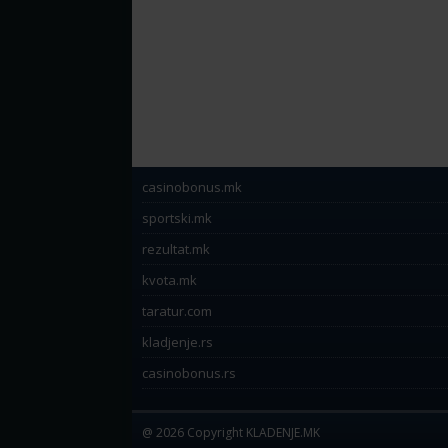
casinobonus.mk
sportski.mk
rezultat.mk
kvota.mk
taratur.com
kladjenje.rs
casinobonus.rs
@ 2026 Copyright KLADENJE.MK