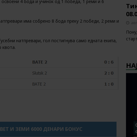
 освоени 4 бода и учинок од 1 победа, 1 реми и 6
Тик
08.
натпревари има собрено 8 бода преку 2 победи, 2 реми и
авг
Пону
стар
усебни натпревари, гол постигнува само едната екипа,
р квота.
НА
XBET И ЗЕМИ 6000 ДЕНАРИ БОНУС