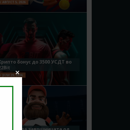
АВГУСТ 5, 2026
Крипто бонус до 3500 УСДТ во
22Bit
ЈУЛИ 29, 2026
Close
this
module
Идеално за завршницата од