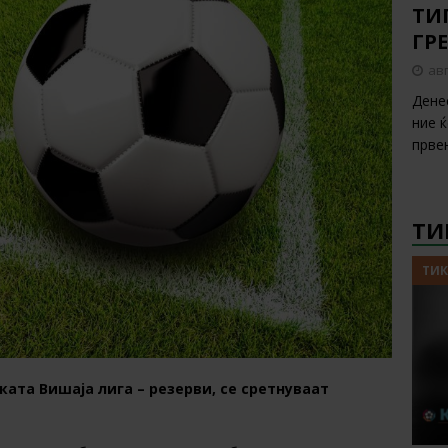
ТИП
ГР
авг
Дене
ние 
прве
ТИ
ТИК
ката Вишаја лига – резерви, се сретнуваат