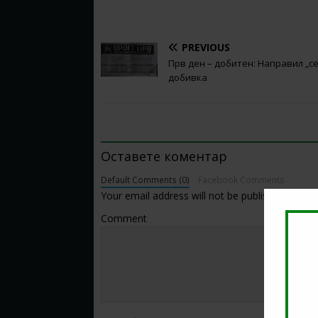
PREVIOUS
Прв ден – добитен: Направил „с
добивка
BE THE FIRST TO COMMENT
Оставете коментар
Default Comments (0)
Facebook Comments
Your email address will not be published.
Comment