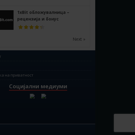
1xBit обложувалница –
рецензија и бонус
Next »
т
ка на приватност
Социјални медиуми