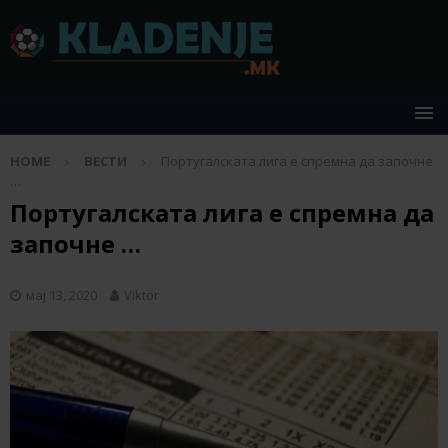
HOME
ВЕСТИ
Португалската лига е спремна да започне
…
Португалската лига е спремна да
започне …
мај 13, 2020
Viktor