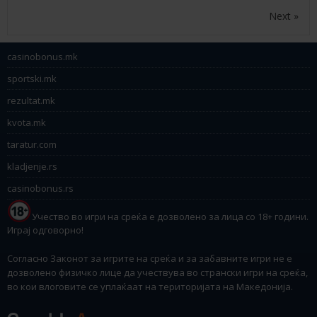
Next »
casinobonus.mk
sportski.mk
rezultat.mk
kvota.mk
taratur.com
kladjenje.rs
casinobonus.rs
Учество во игри на среќа е дозволено за лица со 18+ години.
Играј одговорно!
Согласно Законот за игрите на среќа и за забавните игри не е
дозволено физичко лице да учествува во странски игри на среќа,
во кои влоговите се уплаќаат на територијата на Македонија.