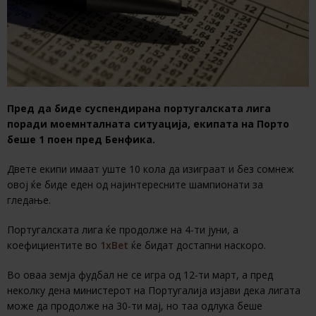
Пред да биде суспендирана португалската лига
поради моемнталната ситуација, екипата на Порто
беше 1 поен пред Бенфика.
Двете екипи имаат уште 10 кола да изиграат и без сомнеж
овој ќе биде еден од најинтересните шампионати за
гледање.
Португалската лига ќе продолже на 4-ти јуни, а
коефициентите во
1xBet
ќе бидат достапни наскоро.
Во оваа земја фудбал не се игра од 12-ти март, а пред
неколку дена министерот на Португалија изјави дека лигата
може да продолже на 30-ти мај, но таа одлука беше