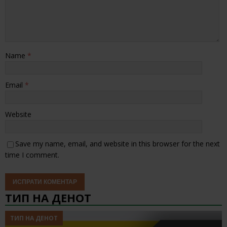
Name
*
Email
*
Website
Save my name, email, and website in this browser for the next
time I comment.
ТИП НА ДЕНОТ
ТИП НА ДЕНОТ