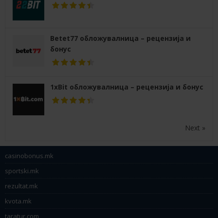
Betet77 обложувалница – рецензија и
бонус
1xBit обложувалница – рецензија и бонус
Next »
casinobonus.mk
sportski.mk
rezultat.mk
kvota.mk
taratur.com