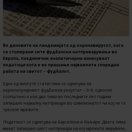
Во деновите на пандемијата од коронавирусот, кога
се стопирани сите фудбалски натпреварувања во
Европа, поединечни аналитичарни изнесуваат
податоци кога е во прашање најважната споредна
работа на светот – фудбалот.
Една од многуте статистики се однесува на
најнепопуларниот фудбалски резултат – 0-0, односно
соопштено е кои два тима во последните пет години
запишале најмалку натпревари во шампионатот на кој не се
треселе мрежите.
Податокот се однесува на Барселона и Каљари. Двата тима
имаат запишано шест натпревари на кој мрежите мирувале,