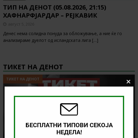
ТИП НА ДЕНОТ (05.08.2026, 21:15)
ХАФНАРФЈАРДАР – РЕЈКАВИК
август 5, 2026
Денес нема солидна понуда за обложување, а ние ќе го
анализираме дуелот од исландската лига
[…]
ТИКЕТ НА ДЕНОТ
ТИКЕТ НА ДЕНОТ
Clos
this
modu
БЕСПЛАТНИ ТИПОВИ СЕКОЈА
НЕДЕЛА!