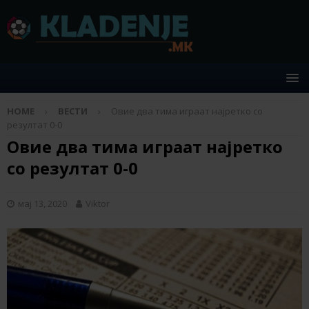
HOME
ВЕСТИ
Овие два тима играат најретко со
резултат 0-0
Овие два тима играат најретко
со резултат 0-0
мај 13, 2020
Viktor