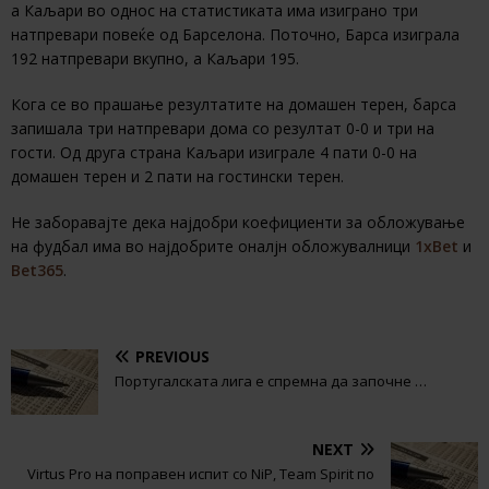
а Каљари во однос на статистиката има изиграно три
натпревари повеќе од Барселона. Поточно, Барса изиграла
192 натпревари вкупно, а Каљари 195.
Кога се во прашање резултатите на домашен терен, барса
запишала три натпревари дома со резултат 0-0 и три на
гости. Од друга страна Каљари изиграле 4 пати 0-0 на
домашен терен и 2 пати на гостински терен.
Не заборавајте дека најдобри коефициенти за обложување
на фудбал има во најдобрите оналјн обложувалници
1xBet
и
Bet365
.
PREVIOUS
Португалската лига е спремна да започне …
NEXT
Virtus Pro на поправен испит со NiP, Team Spirit по