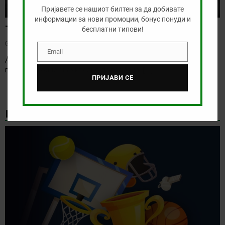
Пријавете се нашиот билтен за да добивате
информации за нови промоции, бонус понуди и
Тикет на денот (среда, 05.08.2026)
бесплатни типови!
август 5, 2026
Email
Email
Денес имаме нешто послаба понуда, но затоа веќе утре таа
понуда ќе биде значително подобрена.
[…]
ПРИЈАВИ СЕ
НАЈНОВИ БОНУС ВЕСТИ