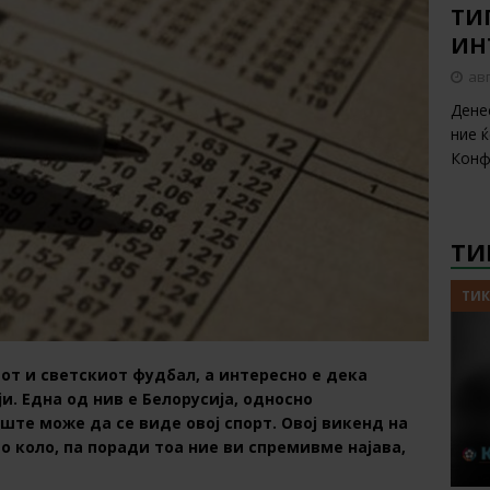
ТИП
ИН
авг
Дене
ние 
Конф
ТИ
ТИК
от и светскиот фудбал, а интересно е дека
и. Една од нив е Белорусија, односно
ште може да се виде овој спорт. Овој викенд на
 коло, па поради тоа ние ви спремивме најава,