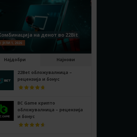
Комбинација на денот во 22Bit
ЈУЛИ 1, 2026
Најдобри
Најнови
22Bet обложувалница –
рецензија и бонус
BC Game крипто
обложувалница – рецензија
и бонус