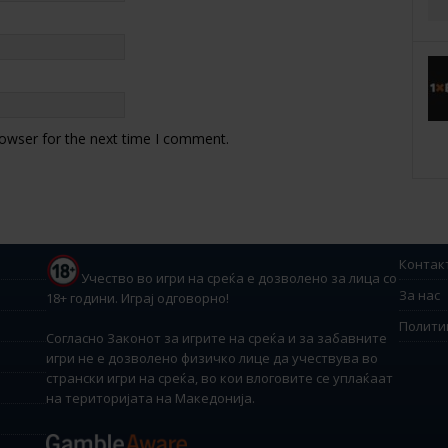
rowser for the next time I comment.
Контак
Учество во игри на среќа е дозволено за лица со
За нас
18+ години. Играј одговорно!
Полити
Согласно Законот за игрите на среќа и за забавните
игри не е дозволено физичко лице да учествува во
странски игри на среќа, во кои влоговите се уплаќаат
на територијата на Македонија.