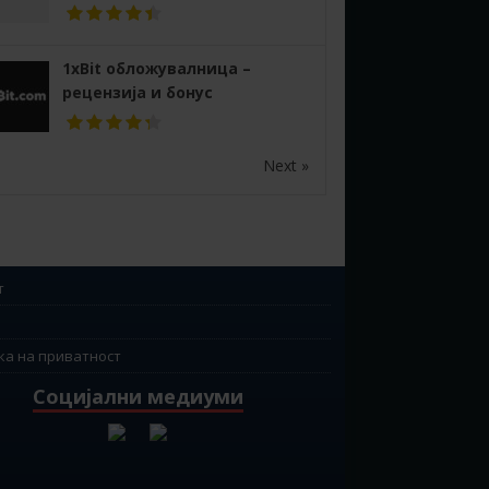
1xBit обложувалница –
рецензија и бонус
Next »
т
ка на приватност
Социјални медиуми