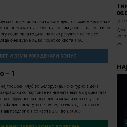
Тик
2
06.
авг
рускиот шампионат ни го носи дуелот помеѓу Белшина и
ично во минатата сезона, а тоа им донесе пласман и во
Дене
огу лошо оваа година, па како резултат на тоа се
коло
 Овде очеквуаме Х2 во
1xBet
со квота
1.66
.
[…]
XBET И ЗЕМИ 6000 ДЕНАРИ БОНУС
НА
 – 1
најтрофеен клуб во Белорусија, но сигурно е дека
 задоволни со партиите на нивната екипа од минатата
нивните фудбалери после две изиграни кола се уште
ана Жодина игра фантастично, а секако дека тоа ги
 Наш предлог е 1 со квота
2.01
во
Bet365
.
 И ЗЕМИ 25 ЕВРА БОНУС ВО BET365