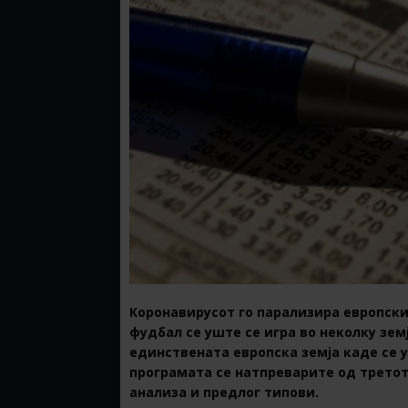
Коронавирусот го парализира европски
фудбал се уште се игра во неколку земј
единствената европска земја каде се у
програмата се натпреварите од третото
анализа и предлог типови.