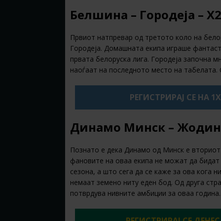
Белшина – Городеја – Х
Првиот натпревар од третото коло на бело
Городеја. Домашната екипа играше фантаст
првата белоруска лига. Городеја започна мн
наоѓаат на последното место на табелата.
РЕГИСТРИРАЈ СЕ НА 1
Динамо Минск – Жодино
Познато е дека Динамо од Минск е вториот 
фановите на оваа екипа не можат да бидат
сезона, а што сега да се каже за ова кога 
немаат земено ниту еден бод. Од друга стр
потврдува нивните амбиции за оваа година.
РЕГИСТРИРАЈ СЕ ДЕНЕС