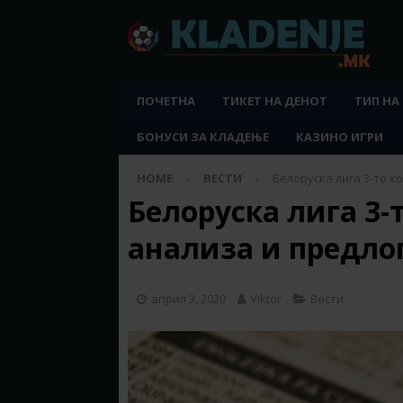
ПОЧЕТНА
ТИКЕТ НА ДЕНОТ
ТИП НА
БОНУСИ ЗА КЛАДЕЊЕ
КАЗИНО ИГРИ
HOME
ВЕСТИ
Белоруска лига 3-то к
Белоруска лига 3-т
анализа и предло
април 3, 2020
Viktor
Вести