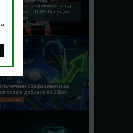
Идеално за завршницата од
Мундијалот – 100% бонус до
7500 денари
ви
ЈУЛИ 15, 2026
Зголемени коефициенти за
поголема добивка во 20Bet
ЈУЛИ 8, 2026