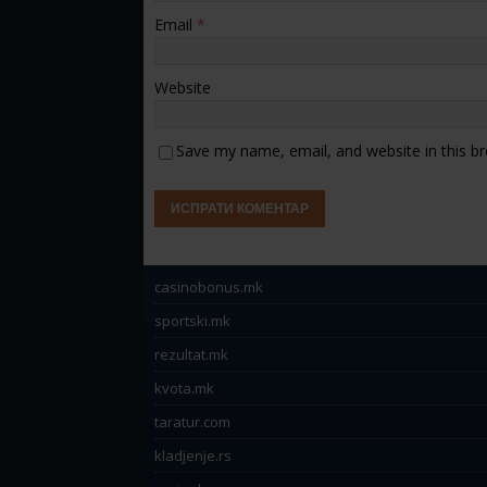
Email
*
Website
Save my name, email, and website in this b
casinobonus.mk
sportski.mk
rezultat.mk
kvota.mk
taratur.com
kladjenje.rs