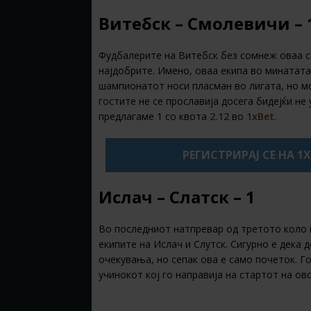
Витебск – Смолевичи – 
Фудбалерите на Витебск без сомнеж оваа се
најдобрите. Имено, оваа екипа во минатата
шампионатот носи пласман во лигата, но мор
гостите не се прославија досега бидејќи не 
предлагаме 1 со квота
2.12
во
1xBet
.
РЕГИСТРИРАЈ СЕ НА 1
Ислач – Слатск – 1
Во последниот натпревар од третото коло 
екипите на Ислач и Слутск. Сигурно е дека 
очекувања, но сепак ова е само почеток. Г
учинокот кој го направија на стартот на о