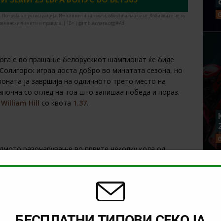
. Потребна е регистрација. Има лимити за квоти, облози и плаќање. Добивките не го
ременски лимити и правила. | 18+ | gambleaware.org #Ad
кога е во прашање белорускиот шампионат ќе биде
Солигорск играа доста добро во минатата сезона, но
зоната ја завршија на одличното трето место на
апочна со оглед на тоа што запишаа победа и пораз.
о
William Hill
со квота
1.37
.
елмото разочарување во првите неколку кола од
от белоруски клуб после две изиграни кола се наоѓа на
бидејќи запишаа две победи во првите две кола. Рух
ста ја даваме на БАТЕ. Наш предлго е 1/1 во
1xBet
со
БЕСПЛАТНИ ТИПОВИ СЕКОЈА
XBET И ЗЕМИ 6000 ДЕНАРИ БОНУС