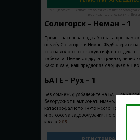
Мин. депозит: €5. Бесплатните облози се кредити за обложување
вклучуваат влогот од кредити. Има в
Солигорск – Неман – 1
Првиот натпревар од саботната програма 
помеѓу Солигорск и Неман. Фудбалерите на 
тоа најдобро го покажува и фактот дека се
табелата. Неман од друга страна одлично з
Како и да е, наш предлог за овој дуел е 1 в
БАТЕ – Рух – 1
Без сомнеж, фудбалерите на БАТЕ се најго
белорускиот шампионат. Имено, најтрофејни
катастрофалното 14-то место на табелата, 
игра сосема задоволувачки, но овде предно
квота
2.05
.
РЕГИСТРИРАЈ СЕ НА 1