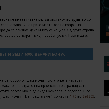
1
зона ќе имаат главна цел за опстанок во друштво со
 сезона заврши на првто место кое на крајот на
а да се признае дека многу се коцкаа. Од друга страна
успеаа да остварат некој посебен успех. Како и да е,
XBET И ЗЕМИ 6000 ДЕНАРИ БОНУС
на белорускиот шампионат, силата ќе ја измерат
домаќинот на стратот на првенството игра над сите
остите засега може да бидат комплетно задоволни со
вој шампионат. Ние предлагаме 1 со квота
1.75
во
Bet365
.