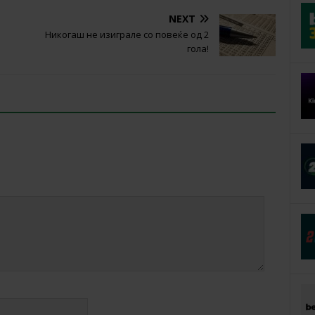
NEXT
Никогаш не изиграле со повеќе од 2
гола!