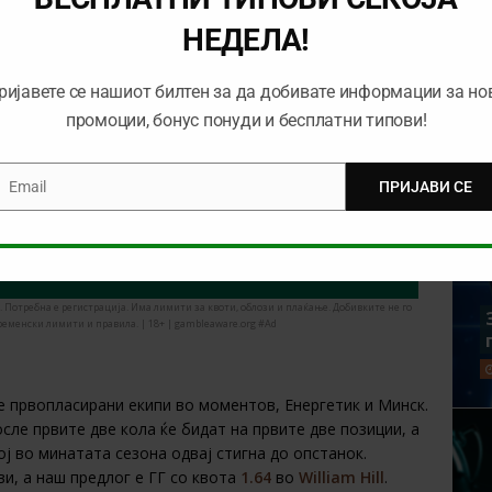
НЕДЕЛА!
 3+
ријавете се нашиот билтен за да добивате информации за но
ама ни го носи дуелот помеѓу минатогодинашниот
промоции, бонус понуди и бесплатни типови!
рите на Брест долго ќе ја паметат минатата сезона,
авија Мозир во минатата сезона заврши на средината на
чекуваме голови и предлагаме 3+ со квота
1.83
во
Email
ПРИЈАВИ СЕ
mail
 И ЗЕМИ 25 ЕВРА БОНУС ВО BET365
. Потребна е регистрација. Има лимити за квоти, облози и плаќање. Добивките не го
ременски лимити и правила. | 18+ | gambleaware.org #Ad
е првопласирани екипи во моментов, Енергетик и Минск.
сле првите две кола ќе бидат на првите две позиции, а
ј во минатата сезона одвај стигна до опстанок.
и, а наш предлог е ГГ со квота
1.64
во
William Hill
.