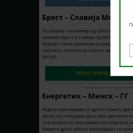
Брест – Славија Мозир –
П
Последниот натпревар од саботната прогр
шампион Брест и Славија од Мозир. Фудбале
бидејќи станаа шампиони на оваа земја. Сл
табелата, поточно на осмото место. Ние о
E
Bet365
.
РЕГИСТРИРАЈ СЕ ДЕНЕС
Мин. депозит: €5. Бесплатните облози се кредити за обложување
вклучуваат влогот од кредити. Има в
Енергетик – Минск – ГГ
Недела започнуваме со дуелот помеѓу двет
Малку кој очекуваше дека овие две екипи по
тоа посебно го насочуваме кон Енергетик ко
Ваквите дуели обично изобилуваат со голов