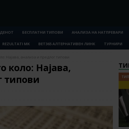
 ДЕНОТ
БЕСПЛАТНИ ТИПОВИ
АНАЛИЗА НА НАТПРЕВАРИ
REZULTATI MK
BET365 АЛТЕРНАТИВЕН ЛИНК
ТУРНИРИ
оло: Најава, анализа и предлог типови
ТИ
о коло: Најава,
г типови
ТИП