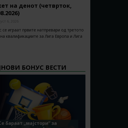
ет на денот (четврток,
08.2026)
уст 6, 2026
с се играат првите натпревари од третото
 на квалификациите за Лига Европа и Лига
ЈНОВИ БОНУС ВЕСТИ
Се бараат „мајстори“ за