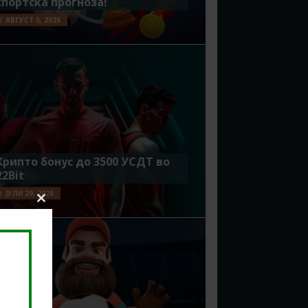
спортска прогноза!
АВГУСТ 5, 2026
Крипто бонус до 3500 УСДТ во
22Bit
ЈУЛИ 29, 2026
Close
this
module