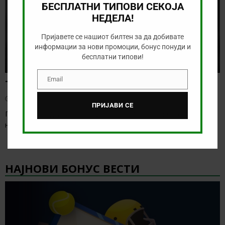
БЕСПЛАТНИ ТИПОВИ СЕКОЈА
НЕДЕЛА!
Пријавете се нашиот билтен за да добивате
информации за нови промоции, бонус понуди и
бесплатни типови!
Email
Тикет на денот (сабота, 08.08.2026)
Email
август 8, 2026
ПРИЈАВИ СЕ
Понудата за денес е солидна, а веќе бележиме старт на
некои европски лиги. Ова е
[…]
НАЈНОВИ БОНУС ВЕСТИ