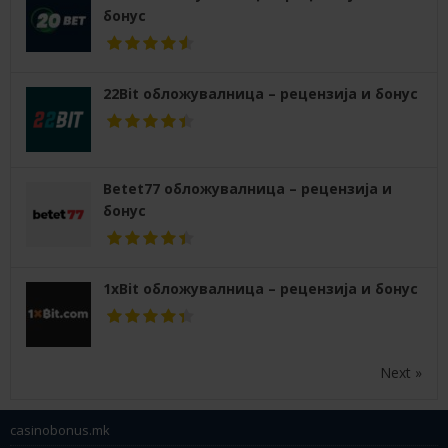
бонус
22Bit обложувалница – рецензија и бонус
Betet77 обложувалница – рецензија и
бонус
1xBit обложувалница – рецензија и бонус
Next »
casinobonus.mk