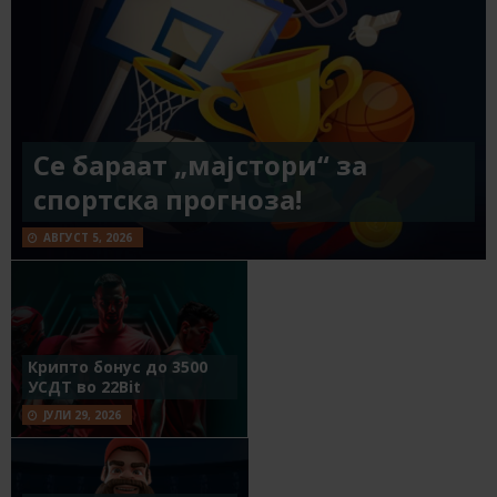
Се бараат „мајстори“ за
спортска прогноза!
АВГУСТ 5, 2026
Крипто бонус до 3500
УСДТ во 22Bit
ЈУЛИ 29, 2026