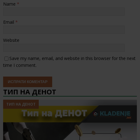
Name
*
Email
*
Website
Save my name, email, and website in this browser for the next
time I comment.
ТИП НА ДЕНОТ
ТИП НА ДЕНОТ