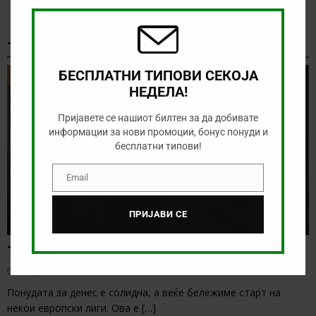
modu
ТИКЕТ НА ДЕНОТ
БЕСПЛАТНИ ТИПОВИ СЕКОЈА
ТИКЕТ НА ДЕНОТ
НЕДЕЛА!
Пријавете се нашиот билтен за да добивате
информации за нови промоции, бонус понуди и
бесплатни типови!
Email
Email
ПРИЈАВИ СЕ
Тикет на денот (сабота, 08.08.2026)
август 8, 2026
Понудата за денес е солидна, а веќе бележиме старт на
некои европски лиги. Ова е
[…]