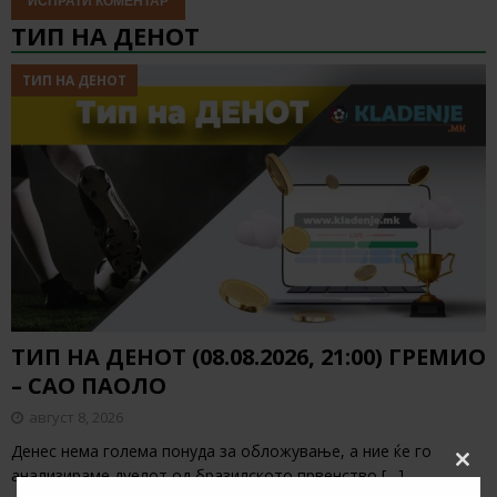
ТИП НА ДЕНОТ
ТИП НА ДЕНОТ
ТИП НА ДЕНОТ (08.08.2026, 21:00) ГРЕМИО
– САО ПАОЛО
август 8, 2026
Денес нема голема понуда за обложување, а ние ќе го
Clos
анализираме дуелот од бразилското првенство
[…]
this