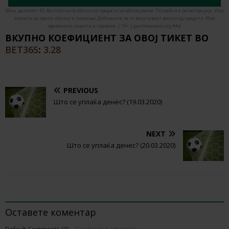
Мин. депозит: €5. Бесплатните облози се кредити за обложување. Потребна е регистрација. Има
лимити за квоти, облози и плаќање. Добивките не го вклучуваат влогот од кредити. Има
временски лимити и правила. | 18+ | gambleaware.org #Ad
ВКУПНО КОЕФИЦИЕНТ ЗА ОВОЈ ТИКЕТ ВО
BET365
:
3.28
PREVIOUS
Што се уплаќа денес? (19.03.2020)
NEXT
Што се уплаќа денес? (20.03.2020)
BE THE FIRST TO COMMENT
Оставете коментар