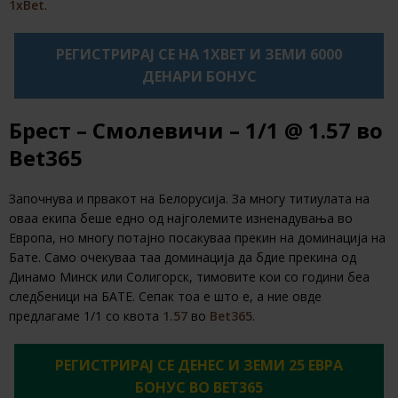
1xBet
.
РЕГИСТРИРАЈ СЕ НА 1XBET И ЗЕМИ 6000
ДЕНАРИ БОНУС
Брест – Смолевичи – 1/1
@ 1.57
во
Bet365
Започнува и првакот на Белорусија. За многу титиулата на
оваа екипа беше едно од најголемите изненадувања во
Европа, но многу потајно посакуваа прекин на доминација на
Бате. Само очекуваа таа доминација да бдие прекина од
Динамо Минск или Солигорск, тимовите кои со години беа
следбеници на БАТЕ. Сепак тоа е што е, а ние овде
предлагаме 1/1 со квота
1.57
во
Bet365
.
РЕГИСТРИРАЈ СЕ ДЕНЕС И ЗЕМИ 25 ЕВРА
БОНУС ВО BET365