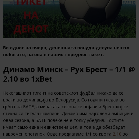
Во однос на вчера, денешната понуда делува нешто
побогато, па ова е нашиот предлог тикет.
Динамо Минск – Рух Брест – 1/1
@
2.10
во
1xBet
Некогашниот гигант на советскиот фудбал никако да се
врати во доминација во Белорусија. Со години гледаа во
грбот на БАТЕ, а минатата сезона се појави и Брест кој се
стекна си титула шампион. Динамо има најголеми амбиции и
оваа сезона, а БАТЕ повеќе не е толку убедлив. Гостите
имаат само една и единствена цел, а тоа е да обезбедат
навремен опстанок. Овде предлагаме 1/1 со квота
2.10
во