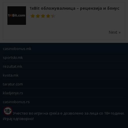
1xBit обложувалница – рецензија и бонус
Next »
casinobonus.mk
sportski.mk
rezultat.mk
kvota.mk
taratur.com
kladjenje.rs
casinobonus.rs
Учество во игри на среќа е дозволено за лица со 18+ години.
Играј одговорно!