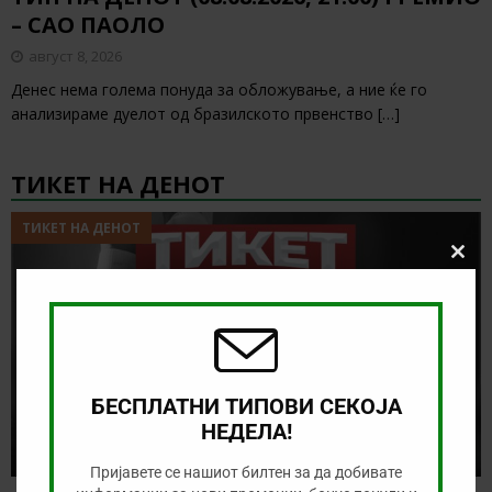
– САО ПАОЛО
август 8, 2026
Денес нема голема понуда за обложување, а ние ќе го
анализираме дуелот од бразилското првенство
[…]
ТИКЕТ НА ДЕНОТ
ТИКЕТ НА ДЕНОТ
Clos
this
modu
БЕСПЛАТНИ ТИПОВИ СЕКОЈА
НЕДЕЛА!
Пријавете се нашиот билтен за да добивате