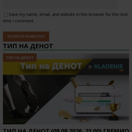
Save my name, email, and website in this browser for the next
time I comment.
ТИП НА ДЕНОТ
ТИП НА ДЕНОТ
ТИП НА ДЕНОТ (08.08.2026, 21:00) ГРЕМИО