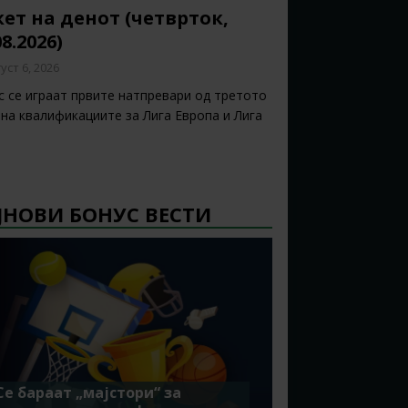
ет на денот (четврток,
08.2026)
уст 6, 2026
с се играат првите натпревари од третото
 на квалификациите за Лига Европа и Лига
ЈНОВИ БОНУС ВЕСТИ
Се бараат „мајстори“ за