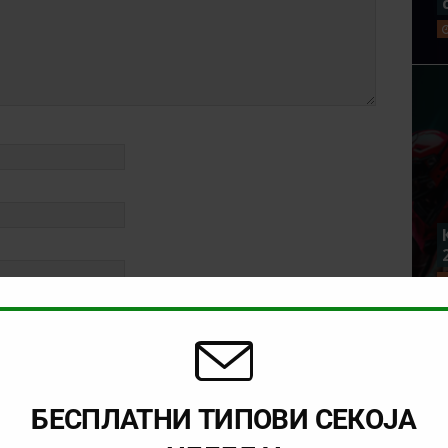
rowser for the next time I comment.
БЕСПЛАТНИ ТИПОВИ СЕКОЈА