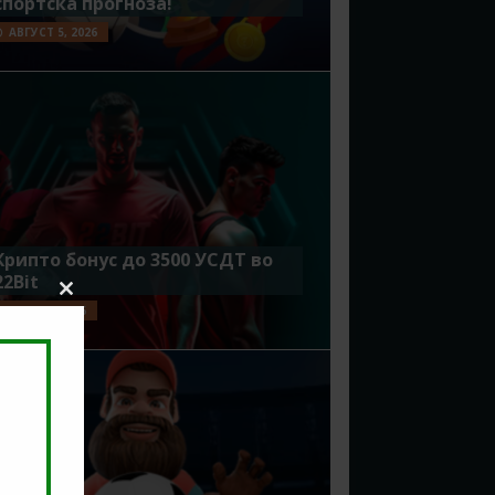
спортска прогноза!
АВГУСТ 5, 2026
Крипто бонус до 3500 УСДТ во
22Bit
Close
ЈУЛИ 29, 2026
this
module