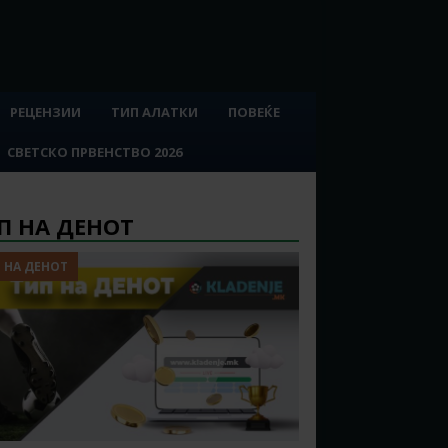
РЕЦЕНЗИИ
ТИП АЛАТКИ
ПОВЕЌЕ
СВЕТСКО ПРВЕНСТВО 2026
П НА ДЕНОТ
 НА ДЕНОТ