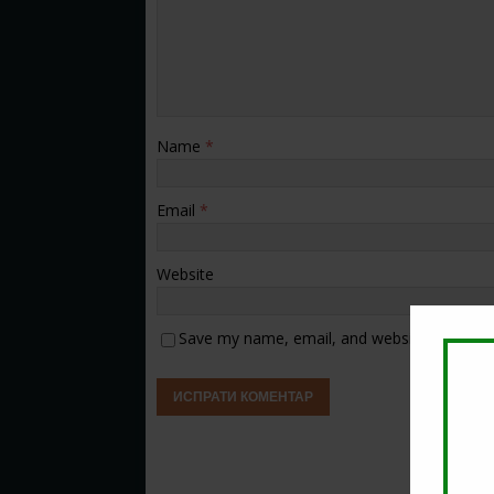
Name
*
Email
*
Website
Save my name, email, and website in this b