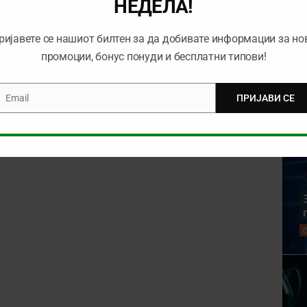
НЕДЕЛА!
ријавете се нашиот билтен за да добивате информации за но
промоции, бонус понуди и бесплатни типови!
Email
ПРИЈАВИ СЕ
mail