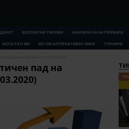
 ДЕНОТ
БЕСПЛАТНИ ТИПОВИ
АНАЛИЗА НА НАТПРЕВАРИ
REZULTATI MK
BET365 АЛТЕРНАТИВЕН ЛИНК
ТУРНИРИ
н пад на коефициентот (14.03.2020)
ТИ
тичен пад на
03.2020)
ТИП