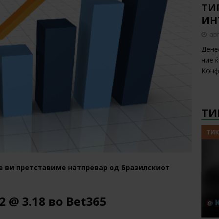
ТИП
ИН
авг
Дене
ние 
Конф
ТИ
ТИК
ќе ви претставиме натпревар од бразилскиот
2 @ 3.18 во Bet365