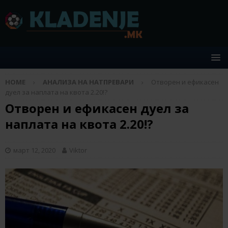
HOME
АНАЛИЗА НА НАТПРЕВАРИ
Отворен и ефикасен
дуел за наплата на квота 2.20!?
Отворен и ефикасен дуел за
наплата на квота 2.20!?
март 12, 2020
Viktor