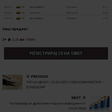
Наш предлог:
3+ @
2.20
во
10Bet
РЕГИСТРИРАЈ СЕ НА 10BET
PREVIOUS
ТИП НА ДЕНОТ: (12.03.2020,17:00) ОСМАНЛИСПОР –
ЕСКИШЕХИР
NEXT
Натпревар со драстичен пад на коефициентот
(12.03.2020)