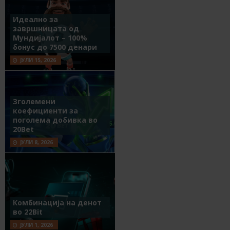
Идеално за
завршницата од
Мундијалот – 100%
бонус до 7500 денари
ЈУЛИ 15, 2026
Зголемени
коефициенти за
поголема добивка во
20Bet
ЈУЛИ 8, 2026
Комбинација на денот
во 22Bit
ЈУЛИ 1, 2026