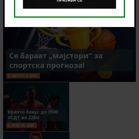
ПРИЈАВИ СЕ
Се бараат „мајстори“ за
спортска прогноза!
АВГУСТ 5, 2026
Крипто бонус до 3500
УСДТ во 22Bit
ЈУЛИ 29, 2026