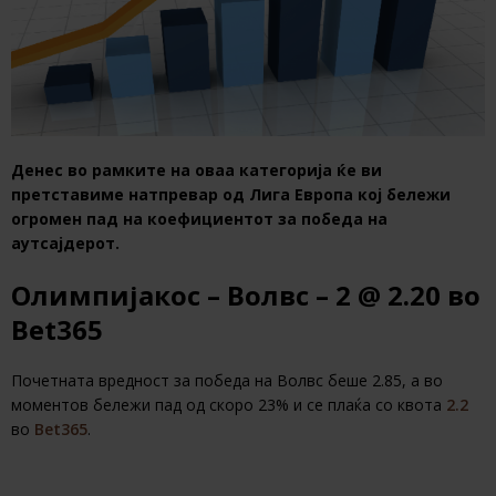
Денес во рамките на оваа категорија ќе ви
претставиме натпревар од Лига Европа кој бележи
огромен пад на коефициентот за победа на
аутсајдерот.
Олимпијакос – Волвс – 2 @ 2.20 во
Bet365
Почетната вредност за победа на Волвс беше 2.85, а во
моментов бележи пад од скоро 23% и се плаќа со квота
2.2
во
Bet365
.