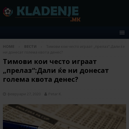
HOME
ВЕСТИ
Тимови кои често играат „прелаз“:Дали ќе
ни донесат голема квота денес?
Тимови кои често играат
„прелаз“:Дали ќе ни донесат
голема квота денес?
февруари 27, 2020
Petar K.