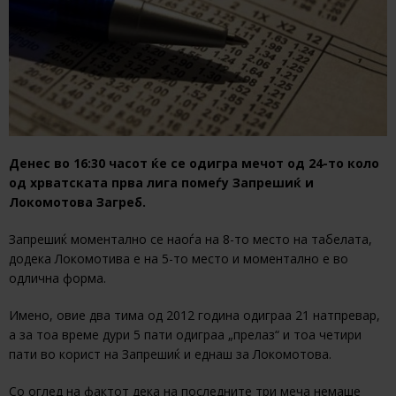
Денес во 16:30 часот ќе се одигра мечот од 24-то коло
од хрватската прва лига помеѓу Запрешиќ и
Локомотова Загреб.
Запрешиќ моментално се наоѓа на 8-то место на табелата,
додека Локомотива е на 5-то место и моментално е во
одлична форма.
Имено, овие два тима од 2012 година одиграа 21 натпревар,
а за тоа време дури 5 пати одиграа „прелаз“ и тоа четири
пати во корист на Запрешиќ и еднаш за Локомотова.
Со оглед на фактот дека на последните три меча немаше