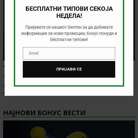
БЕСПЛАТНИ ТИПОВИ СЕКОЈА
НЕДЕЛА!
Пријавете се нашиот билтен за да добивате
информации за нови промоции, бонус понуди и
бесплатни типови!
Email
Email
Тикет на денот (недела, 09.08.2026)
ПРИЈАВИ СЕ
август 9, 2026
Пред нас е ден со одлична понуда, а за многу кратко ќе го
одбележиме официјалниот
[…]
НАЈНОВИ БОНУС ВЕСТИ