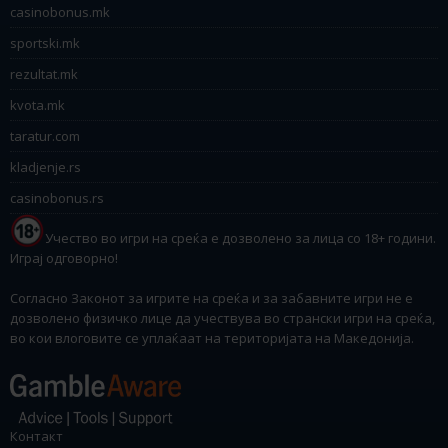
casinobonus.mk
sportski.mk
rezultat.mk
kvota.mk
taratur.com
kladjenje.rs
casinobonus.rs
Учество во игри на среќа е дозволено за лица со 18+ години.
Играј одговорно!
Согласно Законот за игрите на среќа и за забавните игри не е
дозволено физичко лице да учествува во странски игри на среќа,
во кои влоговите се уплаќаат на територијата на Македонија.
Контакт