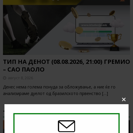
ТИП НА ДЕНОТ (08.08.2026, 21:00) ГРЕМИО
– САО ПАОЛО
август 8, 2026
Денес нема голема понуда за обложување, а ние ќе го
анализираме дуелот од бразилското првенство
[…]
Clos
this
ТИКЕТ НА ДЕНОТ
modu
ТИКЕТ НА ДЕНОТ