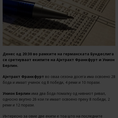
Денес од 20:30 во рамките на германската Бундеслига
се сретнуваат екипите на Ајнтрахт Франкфурт и Унион
Берлин.
Ајнтрахт Франкфурт
во оваа сезона досега има освоено 28
бода и имаат учинок од 8 победи, 4 реми и 10 порази.
Унион Берлин
има два бода помалку од нивниот ривал,
односно вкупно 26 кои ги имаат освоено преку 8 победи, 2
реми и 12 порази.
Интересно за овие две екипи е тоа што на последните