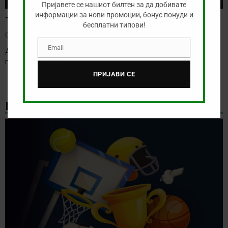
Пријавете се нашиот билтен за да добивате
информации за нови промоции, бонус понуди и
Тикет на денот (среда, 05.08.2026)
бесплатни типови!
август 5, 2026
Email
Денес имаме нешто послаба понуда, но затоа веќе утре таа
Email
понуда ќе биде значително подобрена.
[…]
ПРИЈАВИ СЕ
НАЈНОВИ БОНУС ВЕСТИ