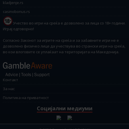
kladjenje.rs
casinobonus.rs
Учество во игри на среќа е дозволено за лица со 18+ години.
Играј одговорно!
Согласно Законот за игрите на среќа и за забавните игри не е
дозволено физичко лице да учествува во странски игри на среќа,
во кои влоговите се уплаќаат на територијата на Македонија.
Контакт
За нас
Политика на приватност
Социјални медиуми