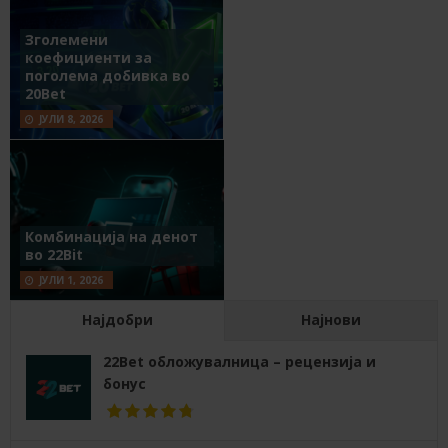
Зголемени
коефициенти за
поголема добивка во
20Bet
ЈУЛИ 8, 2026
Комбинација на денот
во 22Bit
ЈУЛИ 1, 2026
Најдобри
Најнови
22Bet обложувалница – рецензија и
бонус