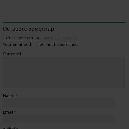
BE THE FIRST TO COMMENT
Оставете коментар
Default Comments (0)
Facebook Comments
Your email address will not be published.
Comment
Name
*
Email
*
Website