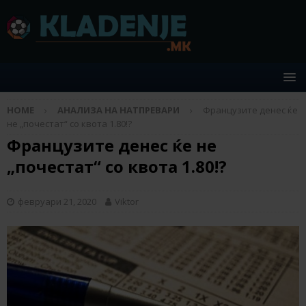
HOME
АНАЛИЗА НА НАТПРЕВАРИ
Французите денес ќе
не „почестат“ со квота 1.80!?
Французите денес ќе не
„почестат“ со квота 1.80!?
февруари 21, 2020
Viktor