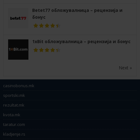
Betet77 обложувалница – рецензија и
бонус
1xBit обложувалница – рецензија и бонус
Next »
casinobonus.mk
sportski.mk
rezultat.mk
kvota.mk
taratur.com
kladjenje.rs