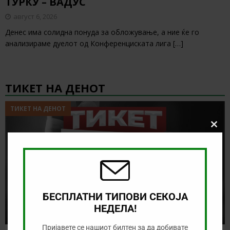
ТУРКУ – ВАДУС
август 6, 2026
Денес има солидна понуда за обложување, а ние ќе го
анализираме дуелот од Конференциската лига
[…]
ТИКЕТ НА ДЕНОТ
ТИКЕТ НА ДЕНОТ
Clos
this
modu
БЕСПЛАТНИ ТИПОВИ СЕКОЈА
НЕДЕЛА!
Пријавете се нашиот билтен за да добивате