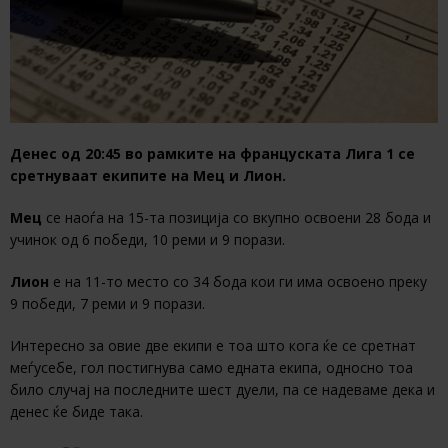
Денес од 20:45 во рамките на француската Лига 1 се
сретнуваат екипите на Мец и Лион.
Мец
се наоѓа на 15-та позиција со вкупно освоени 28 бода и
учинок од 6 победи, 10 реми и 9 порази.
Лион
е на 11-то место со 34 бода кои ги има освоено преку
9 победи, 7 реми и 9 порази.
Интересно за овие две екипи е тоа што кога ќе се сретнат
меѓусебе, гол постигнува само едната екипа, односно тоа
било случај на последните шест дуели, па се надеваме дека и
денес ќе биде така.