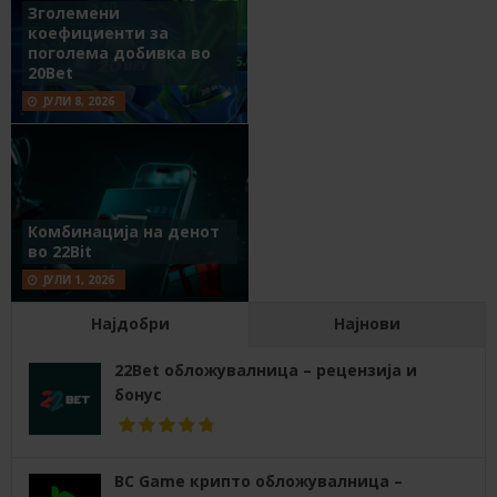
Зголемени
коефициенти за
поголема добивка во
20Bet
ЈУЛИ 8, 2026
Комбинација на денот
во 22Bit
ЈУЛИ 1, 2026
Најдобри
Најнови
22Bet обложувалница – рецензија и
бонус
BC Game крипто обложувалница –