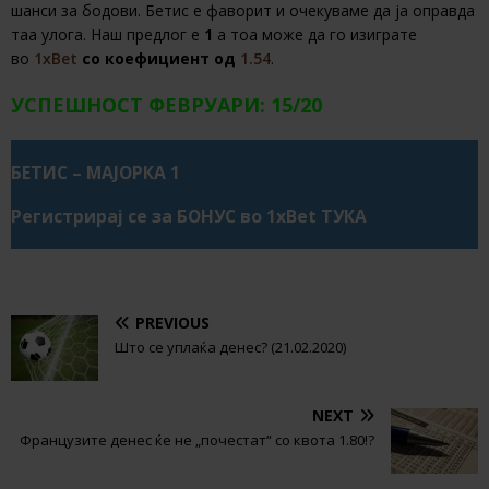
шанси за бодови. Бетис е фаворит и очекуваме да ја оправда
таа улога. Наш предлог е
1
а тоа може да го изиграте
во
1xBet
со коефициент од
1.54
.
УСПЕШНОСТ ФЕВРУАРИ: 15/20
БЕТИС – МАЈОРКА 1
Регистрирај се за БОНУС во 1xBet ТУКА
PREVIOUS
Што се уплаќа денес? (21.02.2020)
NEXT
Французите денес ќе не „почестат“ со квота 1.80!?