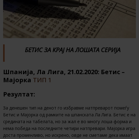
БЕТИС ЗА КРАЈ НА ЛОШАТА СЕРИЈА
Шпанија, Ла Лига, 21.02.2020: Бетис –
Мајорка
ТИП 1
Резултат:
За денешен тип на денот го избравме натпреварот помеѓу
Бетис и Мајорка од рамките на шпанската Ла Лига. Бетис е на
средината на табелата, но за жал е во многу лоша форма и
нема победа на последните четири натпревари. Мајорка игра
доста променливо, но искрено, овде не сметаме дека имаат