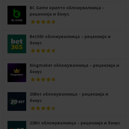
BC Game крипто обложувалница –
рецензија и бонус
Bet365 обложувалница – рецензија и
бонус
Kingmaker обложувалница – рецензија и
бонус
20Bet обложувалница – рецензија и
бонус
22Bit обложувалница – рецензија и бонус