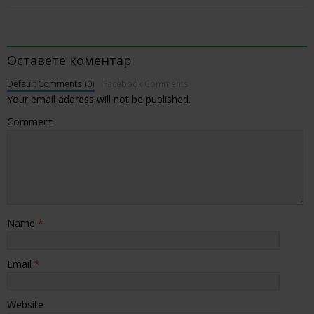
BE THE FIRST TO COMMENT
Оставете коментар
Default Comments (0)
Facebook Comments
Your email address will not be published.
Comment
Name
*
Email
*
Website